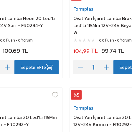
Formplas
aret Lamba Neon 20 Led'Li
Oval Yan İşaret Lamba Brak
24V Sarı - FR0294-Y
Led'Li 115Mm 12V-24V Beya
W
0.0 Puan - 0 Yorum
0.0 Puan - 0 Yorum
100,69 TL
104,99 TL
99,74 TL
Sepete Ekle
Sepet
%5
Formplas
aret Lamba 20 Led'Li 115Mm
Oval Yan İşaret Lamba 20 L
rı - FR0292-Y
12V-24V Kırmızı - FR0292