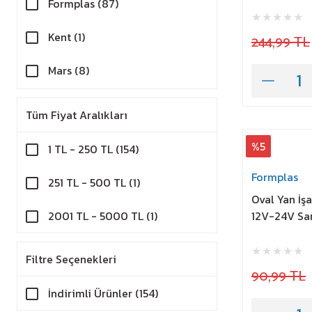
Formplas (87)
Kent (1)
244,99 TL
Mars (8)
Wolfram (1)
Tüm Fiyat Aralıkları
%5
1 TL - 250 TL (154)
Formplas
251 TL - 500 TL (1)
Oval Yan İş
2001 TL - 5000 TL (1)
12V-24V Sar
Filtre Seçenekleri
90,99 TL
İndirimli Ürünler (154)