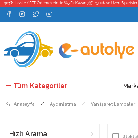
o
💳 Havale / EFT Ödemelerinde %5 Ek Kazanç
📦 2500₺ ve Üzeri Siparişlerde 
Tüm Kategoriler
Marka
Anasayfa
Aydınlatma
Yan İşaret Lambaları
Hızlı Arama
Stoktak