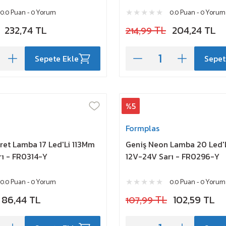
0.0 Puan - 0 Yorum
0.0 Puan - 0 Yorum
232,74 TL
214,99 TL
204,24 TL
Sepete Ekle
Sepet
%5
Formplas
aret Lamba 17 Led'Li 113Mm
Geniş Neon Lamba 20 Led'
ı - FR0314-Y
12V-24V Sarı - FR0296-Y
0.0 Puan - 0 Yorum
0.0 Puan - 0 Yorum
86,44 TL
107,99 TL
102,59 TL