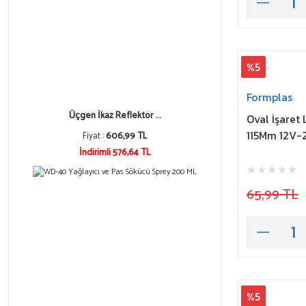
%5
Formplas
Üçgen İkaz Reflektör ...
Oval İşaret 
115Mm 12V-2
Fiyat :
606,99 TL
İndirimli 576,64 TL
65,99 TL
%5