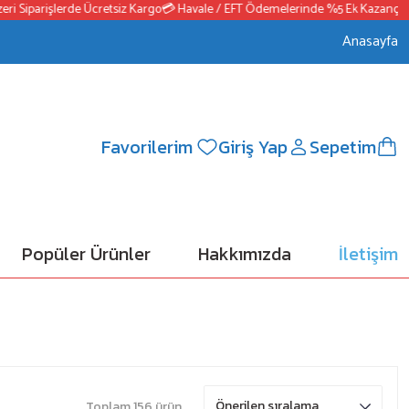
Siparişlerde Ücretsiz Kargo
💳 Havale / EFT Ödemelerinde %5 Ek Kazanç
📦250
Anasayfa
Favorilerim
Giriş Yap
Sepetim
Popüler Ürünler
Hakkımızda
İletişim
Toplam 156 ürün