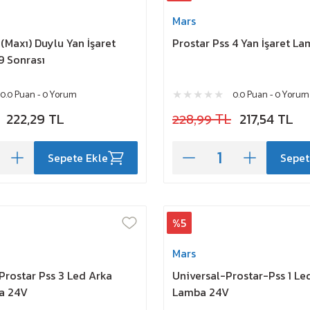
Mars
 (Maxı) Duylu Yan İşaret
Prostar Pss 4 Yan İşaret L
 Sonrası
0.0 Puan - 0 Yorum
0.0 Puan - 0 Yorum
222,29 TL
228,99 TL
217,54 TL
Sepete Ekle
Sepet
%5
Mars
 Prostar Pss 3 Led Arka
Universal-Prostar-Pss 1 Led
ba 24V
Lamba 24V