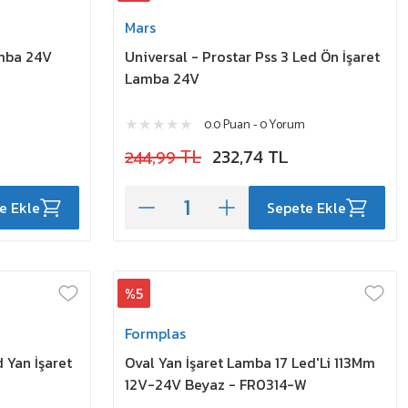
Mars
amba 24V
Universal - Prostar Pss 3 Led Ön İşaret
Lamba 24V
0.0 Puan - 0 Yorum
244,99 TL
232,74 TL
e Ekle
Sepete Ekle
%5
Formplas
 Yan İşaret
Oval Yan İşaret Lamba 17 Led'Li 113Mm
12V-24V Beyaz - FR0314-W