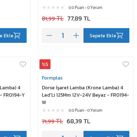
0.0 Puan - 0 Yorum
81,99 TL
77,89 TL
e Ekle
Sepete Ekle
%5
Formplas
 Lamba) 4
Dorse İşaret Lamba (Krone Lamba) 4
 - FR0194-Y
Led'Li 125Mm 12V-24V Beyaz - FR0194-
W
0.0 Puan - 0 Yorum
71,99 TL
68,39 TL