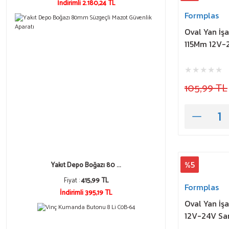
İndirimli 2.180,24 TL
Formplas
Oval Yan İş
115Mm 12V-
105,99 TL
%5
Yakıt Depo Boğazı 80 ...
Fiyat :
415,99 TL
Formplas
İndirimli 395,19 TL
Oval Yan İş
12V-24V Sa