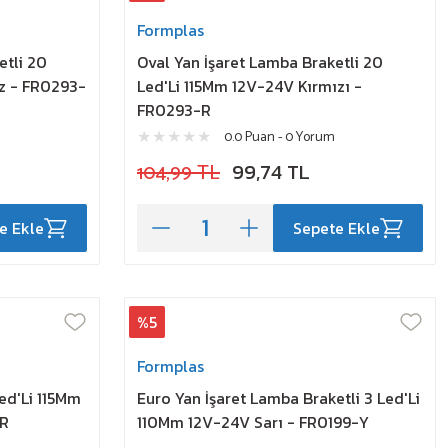
Formplas
etli 20
Oval Yan İşaret Lamba Braketli 20
z - FR0293-
Led'Li 115Mm 12V-24V Kırmızı -
FR0293-R
0.0 Puan - 0 Yorum
104,99 TL
99,74 TL
e Ekle
Sepete Ekle
%5
Formplas
ed'Li 115Mm
Euro Yan İşaret Lamba Braketli 3 Led'Li
-R
110Mm 12V-24V Sarı - FR0199-Y