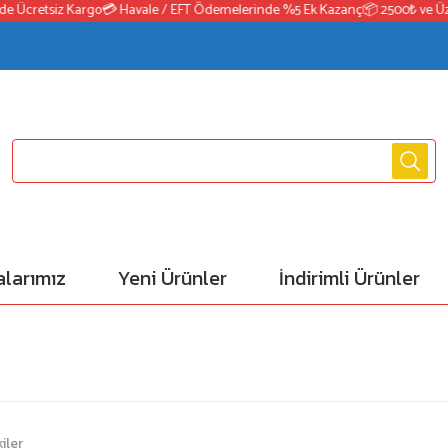
Ücretsiz Kargo
💳 Havale / EFT Ödemelerinde %5 Ek Kazanç
📦 2500₺ ve Üzeri 
larımız
Yeni Ürünler
İndirimli Ürünler
iler