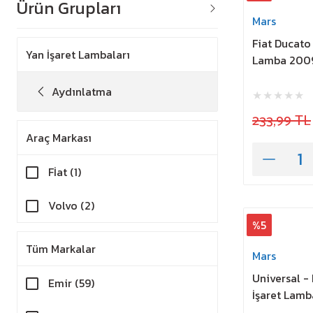
Ürün Grupları
Mars
Fiat Ducato
Yan İşaret Lambaları
Lamba 2009
Aydınlatma
233,99 TL
Araç Markası
Fİat (1)
Volvo (2)
%5
Tüm Markalar
Mars
Universal -
Emir (59)
İşaret Lam