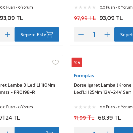
0.0 Puan - 0 Yorum
0.0 Puan - 0 Yorum
93,09 TL
97,99 TL
93,09 TL
Sepete Ekle
Sepet
%5
Formplas
aret Lamba 3 Led'Li 110Mm
Dorse İşaret Lamba (Krone
mızı - FR0198-R
Led'Li 125Mm 12V-24V Sarı
0.0 Puan - 0 Yorum
0.0 Puan - 0 Yorum
71,24 TL
71,99 TL
68,39 TL