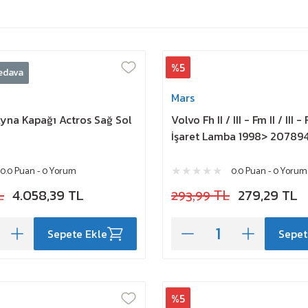
%5
edava
Mars
Ayna Kapağı Actros Sağ Sol
Volvo Fh II / III - Fm II / III 
İşaret Lamba 1998> 20789
0.0 Puan - 0 Yorum
0.0 Puan - 0 Yorum
L
4.058,39 TL
293,99 TL
279,29 TL
Sepete Ekle
Sepet
%5