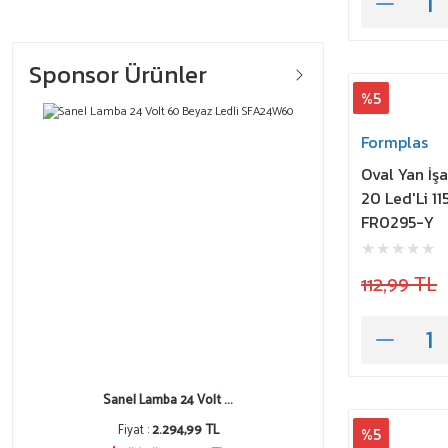
Sponsor Ürünler
%5
Formplas
Oval Yan İş
20 Led'Li 1
FR0295-Y
112,99 TL
Sanel Lamba 24 Volt ...
Fiyat :
2.294,99 TL
%5