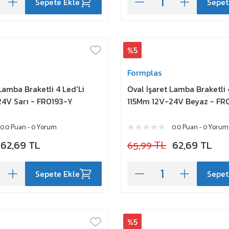
Sepete Ekle
Sepet
%5
Formplas
Lamba Braketli 4 Led'Li
Oval İşaret Lamba Braketli 
4V Sarı - FR0193-Y
115Mm 12V-24V Beyaz - FR
0.0 Puan - 0 Yorum
0.0 Puan - 0 Yorum
62,69 TL
65,99 TL
62,69 TL
Sepete Ekle
Sepet
%5