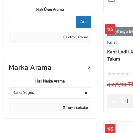
Hızlı Ürün Arama
Ara
%5
Kargo B
Detaylı Arama
Kent
Kent Ledli 
Takım
Marka Arama
Hızlı Marka Arama
4.271,99 T
Tüm Markalar
%5