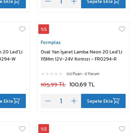
e Ekle
Sepete Ekle
%5
Formplas
 20 Led'Li
Oval Yan İşaret Lamba Neon 20 Led'Li
R0294-W
115Mm 12V-24V Kırmızı - FR0294-R
0.0 Puan - 0 Yorum
105,99 TL
100,69 TL
e Ekle
Sepete Ekle
%5