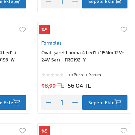
e Ekle
Sepete Ekle
%5
Formplas
4 Led'Li
Oval İşaret Lamba 4 Led'Li 115Mm 12V-
0193-W
24V Sarı - FR0192-Y
0.0 Puan - 0 Yorum
58,99 TL
56,04 TL
e Ekle
Sepete Ekle
%5