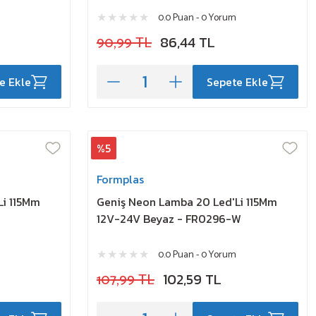
0.0 Puan - 0 Yorum
90,99 TL
86,44 TL
e Ekle
Sepete Ekle
%5
Formplas
Li 115Mm
Geniş Neon Lamba 20 Led'Li 115Mm
12V-24V Beyaz - FR0296-W
0.0 Puan - 0 Yorum
107,99 TL
102,59 TL