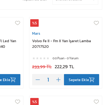
%5
Mars
- Fl Led Yan
Volvo Fe II - Fm II Yan İşaret Lamba
440
20717520
0.0 Puan - 0 Yorum
233,99 TL
222,29 TL
e Ekle
Sepete Ekle
%5