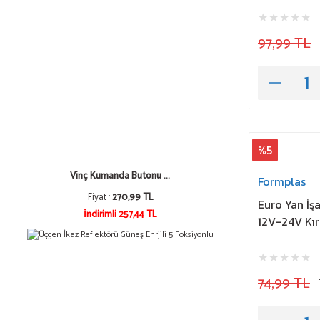
97,99 TL
%5
Vinç Kumanda Butonu ...
Formplas
Fiyat :
270,99 TL
Euro Yan İş
İndirimli 257,44 TL
12V-24V Kır
74,99 TL