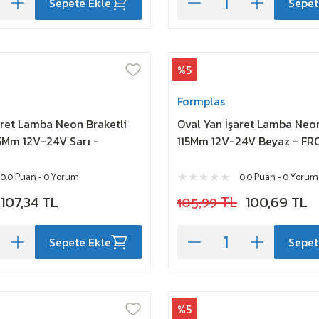
Sepete Ekle
Sepet
%5
Formplas
aret Lamba Neon Braketli
Oval Yan İşaret Lamba Neon
15Mm 12V-24V Sarı -
115Mm 12V-24V Beyaz - F
0.0 Puan - 0 Yorum
0.0 Puan - 0 Yorum
107,34 TL
105,99 TL
100,69 TL
Sepete Ekle
Sepet
%5