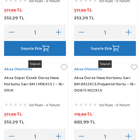
0.0 Puan - 0 Yorum
0.0 Puan - 0 Yorum
371,99 TL
371,99 TL
353,39 TL
353,39 TL
Sepete Ekle
Sepete Ekle
Tükendi
Tükendi
Aksa Otomotiv
Aksa Otomotiv
Aksa Süper Esnek Dorse Hava
Aksa Dorse Hava Hortumu Sarı
Hortumu Sarı 6M ( M16X1,5 ) - 16-
6M (M22X1,5,Polyamid Hortu - 16-
011/K
009/S M22X1,5
0.0 Puan - 0 Yorum
0.0 Puan - 0 Yorum
371,99 TL
719,99 TL
353,39 TL
683,99 TL