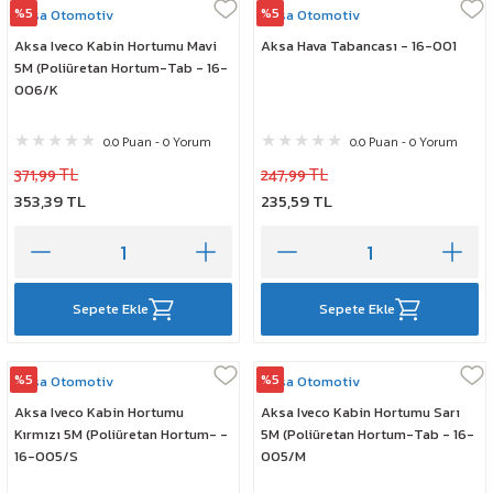
%5
%5
Aksa Otomotiv
Aksa Otomotiv
Aksa Iveco Kabin Hortumu Mavi
Aksa Hava Tabancası - 16-001
5M (Poliüretan Hortum-Tab - 16-
006/K
0.0 Puan - 0 Yorum
0.0 Puan - 0 Yorum
371,99 TL
247,99 TL
353,39 TL
235,59 TL
Sepete Ekle
Sepete Ekle
%5
%5
Aksa Otomotiv
Aksa Otomotiv
Aksa Iveco Kabin Hortumu
Aksa Iveco Kabin Hortumu Sarı
Kırmızı 5M (Poliüretan Hortum- -
5M (Poliüretan Hortum-Tab - 16-
16-005/S
005/M