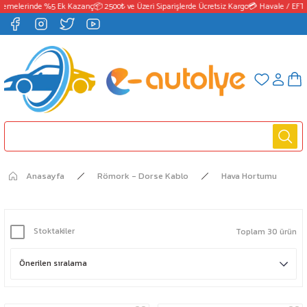
melerinde %5 Ek Kazanç
📦 2500₺ ve Üzeri Siparişlerde Ücretsiz Kargo
💳 Havale / EFT Ö
Anasayfa
Römork - Dorse Kablo
Hava Hortumu
Stoktakiler
Toplam 30 ürün