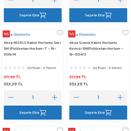
Sepete Ekle
Sepete Ekle
%5
%5
Aksa Otomotiv
Aksa Otomotiv
Aksa M12X1,5 Kabin Hortumu Sarı
Aksa Scanıa Kabin Hortumu
5M (Poliüretan Hortum-T - 16-
Kırmızı 5M(Poliüretan Hortum -
006/M
16-004/S
0.0 Puan - 0 Yorum
0.0 Puan - 0 Yorum
371,99 TL
371,99 TL
353,39 TL
353,39 TL
Sepete Ekle
Sepete Ekle