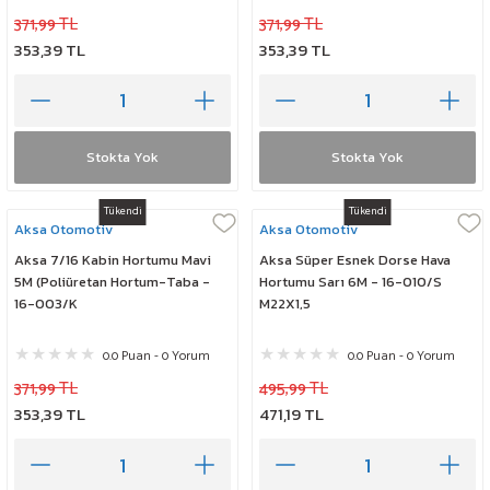
371,99 TL
371,99 TL
353,39 TL
353,39 TL
Stokta Yok
Stokta Yok
Tükendi
Tükendi
Aksa Otomotiv
Aksa Otomotiv
Aksa 7/16 Kabin Hortumu Mavi
Aksa Süper Esnek Dorse Hava
5M (Poliüretan Hortum-Taba -
Hortumu Sarı 6M - 16-010/S
16-003/K
M22X1,5
0.0 Puan - 0 Yorum
0.0 Puan - 0 Yorum
371,99 TL
495,99 TL
353,39 TL
471,19 TL