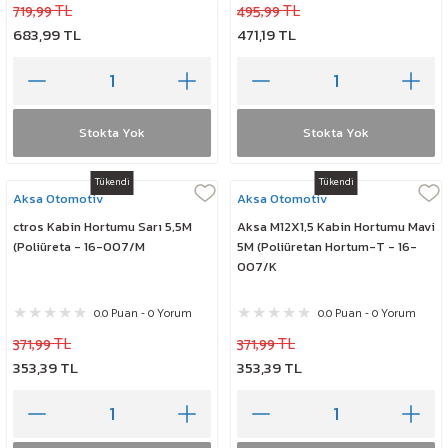
719,99 TL
495,99 TL
683,99 TL
471,19 TL
Stokta Yok
Stokta Yok
Tükendi
Tükendi
Aksa Otomotiv
Aksa Otomotiv
ctros Kabin Hortumu Sarı 5,5M
Aksa M12X1,5 Kabin Hortumu Mavi
(Poliüreta - 16-007/M
5M (Poliüretan Hortum-T - 16-
007/K
0.0 Puan - 0 Yorum
0.0 Puan - 0 Yorum
371,99 TL
371,99 TL
353,39 TL
353,39 TL