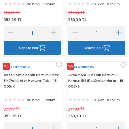
0.0 Puan - 0 Yorum
0.0 Puan - 0 Yorum
371,99 TL
371,99 TL
353,39 TL
353,39 TL
Sepete Ekle
Sepete Ekle
%5
%5
Aksa Otomotiv
Aksa Otomotiv
Aksa Scanıa Kabin Hortumu Mavi
Aksa M12X1,5 Kabin Hortumu
5M(Poliüretan Hortum-Tab - 16-
Kırmızı 5M (Poliüretan Hortu - 16-
005/K
006/S
0.0 Puan - 0 Yorum
0.0 Puan - 0 Yorum
371,99 TL
371,99 TL
353,39 TL
353,39 TL