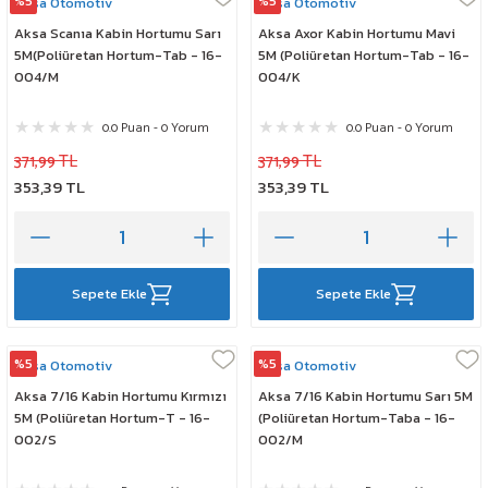
%5
%5
Aksa Otomotiv
Aksa Otomotiv
Aksa Scanıa Kabin Hortumu Sarı
Aksa Axor Kabin Hortumu Mavi
5M(Poliüretan Hortum-Tab - 16-
5M (Poliüretan Hortum-Tab - 16-
004/M
004/K
0.0 Puan - 0 Yorum
0.0 Puan - 0 Yorum
371,99 TL
371,99 TL
353,39 TL
353,39 TL
Sepete Ekle
Sepete Ekle
%5
%5
Aksa Otomotiv
Aksa Otomotiv
Aksa 7/16 Kabin Hortumu Kırmızı
Aksa 7/16 Kabin Hortumu Sarı 5M
5M (Poliüretan Hortum-T - 16-
(Poliüretan Hortum-Taba - 16-
002/S
002/M