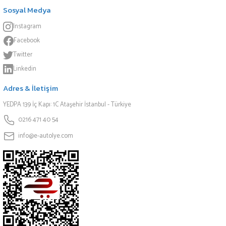
Sosyal Medya
Instagram
Facebook
Twitter
Linkedin
Adres & İletişim
YEDPA 139 İç Kapı: 1C Ataşehir İstanbul - Türkiye
0216 471 40 54
info@e-autolye.com