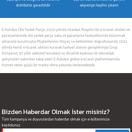
distribütör garantilidir
alışverişin keyfini çıkarın
E-Autolye Oto Yedek Parça, 2020 yılında İstanbul Ataşehir’de e-ticaret siteleri ve
pazaryerlerinde oto yedek parça satış ve pazarlama faaliyetlerinde bulunmak
amacıyla kurulmuştur.Müşterilerinin ihtiyaç ve beklentileri doğrultusunda 2022
yılında kendi e-ticaret sitesini kurarak faaliyet alanını genişletmiştir.Grup
firmasının 50 yıllık sektörel tecrübesi ve dinamik kadrosu ile teknolojik
gelişmeleri yakından takip eden E-Autolye global e-ticaret platformlarında
hizmet veren güçlü bir marka olma yolunda ilerlemektedir.
Bizden Haberdar Olmak İster misiniz?
Tüm kampanya ve duyurulardan haberdar olmak için e-bültenimize
kaydolunuz.