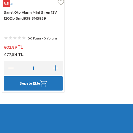
%5
Sanel
Sanel Oto Alarm Mini Siren 12V
120Db Smd939 SMS939
0.0 Puan - 0 Yorum
502,99 TL
477,84 TL
Sepete Ekle