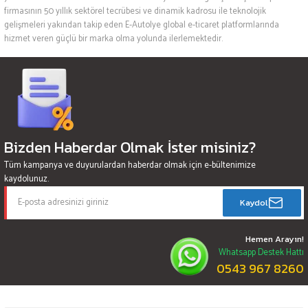
firmasının 50 yıllık sektörel tecrübesi ve dinamik kadrosu ile teknolojik
gelişmeleri yakından takip eden E-Autolye global e-ticaret platformlarında
hizmet veren güçlü bir marka olma yolunda ilerlemektedir.
Bizden Haberdar Olmak İster misiniz?
Tüm kampanya ve duyurulardan haberdar olmak için e-bültenimize
kaydolunuz.
Kaydol
Hemen Arayın!
Whatsapp Destek Hattı
0543 967 8260