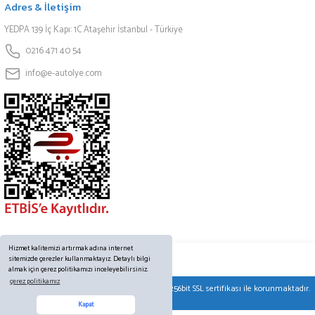
Adres & İletişim
YEDPA 139 İç Kapı: 1C Ataşehir İstanbul - Türkiye
0216 471 40 54
info@e-autolye.com
Hizmet kalitemizi artırmak adına internet
sitemizde çerezler kullanmaktayız. Detaylı bilgi
almak için çerez politikamızı inceleyebilirsiniz.
çerez politikamız
© Tüm hakları saklıdır. Kredi kartı bilgileriniz 256bit SSL sertifikası ile korunmaktadır.
Online Destek
Kapat