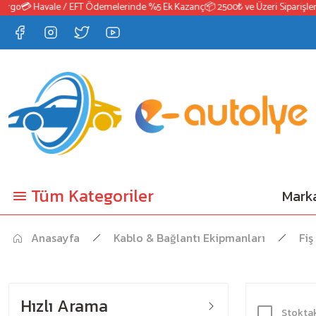
rgo
💳 Havale / EFT Ödemelerinde %5 Ek Kazanç
📦 2500₺ ve Üzeri Siparişlerd
Tüm Kategoriler
Marka
Anasayfa
Kablo & Bağlantı Ekipmanları
Fiş
Hızlı Arama
Stoktak