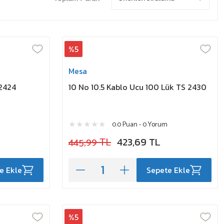
%5
Mesa
 2424
10 No 10.5 Kablo Ucu 100 Lük TS 2430
0.0 Puan - 0 Yorum
445,99 TL
423,69 TL
e Ekle
Sepete Ekle
%5