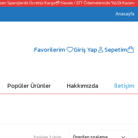
 Siparişlerde Ücretsiz Kargo
💳 Havale / EFT Ödemelerinde %5 Ek Kazanç
📦25
Anasayfa
Favorilerim
Giriş Yap
Sepetim
Popüler Ürünler
Hakkımızda
İletişim
Toplam 7 ürün