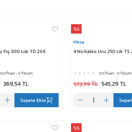
%5
Mesa
şi Fiş 300 Lük TD 2114
4 No.Kablo Ucu 250 Lik TS
0.0 Puan - 0 Yorum
0.0 Puan - 0 Yorum
369,54 TL
573,99 TL
545,29 TL
Sepete Ekle
Sepet
%5