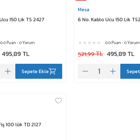
Mesa
Ucu 150 Lik TS 2427
6 No. Kablo Ucu 150 Lik TS
0.0 Puan - 0 Yorum
0.0 Puan - 0 Yorum
495,89 TL
521,99 TL
495,89 TL
Sepete Ekle
Sepet
Fiş 100 lük TD 2127