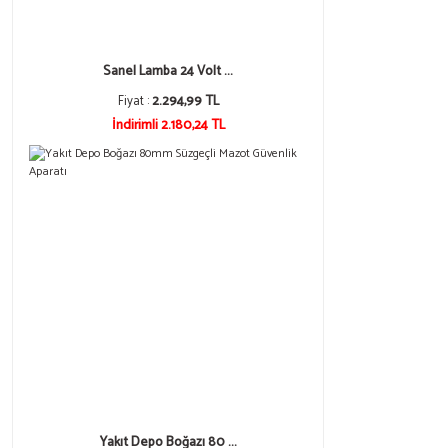
Sanel Lamba 24 Volt ...
Fiyat :
2.294,99 TL
İndirimli 2.180,24 TL
Yakıt Depo Boğazı 80 ...