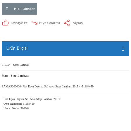
Hızlı Gönderi
Tavsiye Et
Fiyat Alarmı
Paylaş
Ürün Bilgisi
510304 - Stop Lambası
Mars - Stop Lambası
EAMAS200004- Fiat Egea Duysuz Sol Arka Stop Lambası 2015> -51984459
Fiat Egea Duysuz Sol Arka Stop Lambası 2015>
Oem Numarası: 51984459
Üretici Kodu: 510304