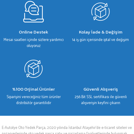
Gönder
Online Destek
Kolay İade & Değişim
Mesai saatleri içinde sizlere yardımcı
14 iş gün içerisinde iptal ve değişim
oluyoruz
%100 Orjinal Ürünler
Güvenli Alışveriş
Siparişini vereceğiniz tüm ürünler
256 Bit SSL sertifikası ile güvenli
distribütör garantilidir
alışverişin keyfini çıkarın
E-Autolye Oto Yedek Parça, 2020 yılında İstanbul Ataşehir’de e-ticaret siteleri ve
pazaryerlerinde oto yedek parça satış ve pazarlama faaliyetlerinde bulunmak