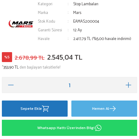
Kategori
Stop Lambaları
Marka
Mars
Stok Kodu
EAMAS200004
Garanti Süresi
12 Ay
Havale
2.417,79 TL (%5,00 havale indirimi)
2.545,04 TL
2.678,99 TL
%5
*
353,90 TL
den başlayan taksitlerle!
Sepete Ekle
Hemen Al
Whatsapp Hattı Üzerinden Bilgi