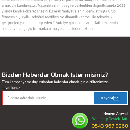
amacıyla kurulmuştur.Müşterilerinin ihtiyaç ve beklentileri doğrultusunda 2022
yılında kendi e-ticaret sitesini kurarak faaliyet alanını genişletmiştir.Grup
firmasının 50 yıllık sektörel tecrübesi ve dinamik kadrosu ile teknolojik
gelişmeleri yakından takip eden E-Autolye global e-ticaret platformlarında
hizmet veren güçlü bir marka olma yolunda ilerlemektedir.
Bizden Haberdar Olmak İster misiniz?
Tüm kampanya ve duyurulardan haberdar olmak için e-bültenimize
kaydolunuz.
Kaydol
Hemen Arayın!
Whatsapp Destek Hattı
0543 967 8260