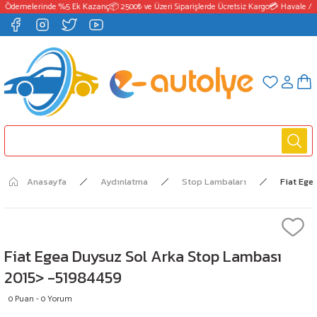
 Ödemelerinde %5 Ek Kazanç
📦 2500₺ ve Üzeri Siparişlerde Ücretsiz Kargo
💳 Havale / E
Anasayfa
Aydınlatma
Stop Lambaları
Fiat Ege
Fiat Egea Duysuz Sol Arka Stop Lambası
2015> -51984459
0 Puan - 0 Yorum