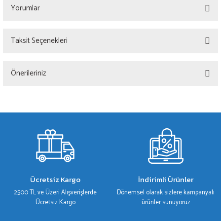
Yorumlar
Taksit Seçenekleri
Bu ürüne ilk yorumu siz yapın!
Önerileriniz
Yorum Yaz
Bu ürünün fiyat bilgisi, resim, ürün açıklamalarında ve diğer konularda yetersiz
gördüğünüz noktaları öneri formunu kullanarak tarafımıza iletebilirsiniz.
Görüş ve önerileriniz için teşekkür ederiz.
Ürün resmi kalitesiz, bozuk veya görüntülenemiyor.
Ürün açıklamasında eksik bilgiler bulunuyor.
Ürün bilgilerinde hatalar bulunuyor.
Ücretsiz Kargo
İndirimli Ürünler
Ürün fiyatı diğer sitelerden daha pahalı.
2500 TL ve Üzeri Alışverişlerde
Dönemsel olarak sizlere kampanyalı
Bu ürüne benzer farklı alternatifler olmalı.
Ücretsiz Kargo
ürünler sunuyoruz