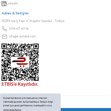
Linkedin
Adres & İletişim
YEDPA 139 İç Kapı: 1C Ataşehir İstanbul - Türkiye
0216 471 40 54
info@e-autolye.com
Hizmet kalitemizi artırmak adına internet
sitemizde çerezler kullanmaktayız. Detaylı bilgi
almak için çerez politikamızı inceleyebilirsiniz.
çerez politikamız