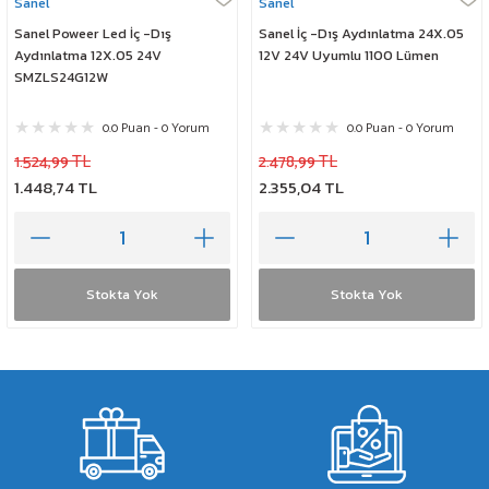
Sanel
Sanel
Sanel Poweer Led İç -Dış
Sanel İç -Dış Aydınlatma 24X.05
Aydınlatma 12X.05 24V
12V 24V Uyumlu 1100 Lümen
SMZLS24G12W
0.0 Puan - 0 Yorum
0.0 Puan - 0 Yorum
1.524,99 TL
2.478,99 TL
1.448,74 TL
2.355,04 TL
Stokta Yok
Stokta Yok