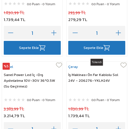
0.0 Puan - 0 Yorum
0.0 Puan - 0 Yorum
1.830,99 TL
293,99 TL
1.739,44 TL
279,29 TL
Sepete Ekle
Sepete Ekle
Tükendi
%5
Sanel
Çeray
Sanel Power Led İç -Dış
İş Makinası Ön Far Kablolu Sol
Aydınlatma 10V-30V 36*0.5W
24V - 206276-YKLH24V
(Su Geçirmez)
0.0 Puan - 0 Yorum
0.0 Puan - 0 Yorum
3.383,99 TL
1.830,99 TL
3.214,79 TL
1.739,44 TL