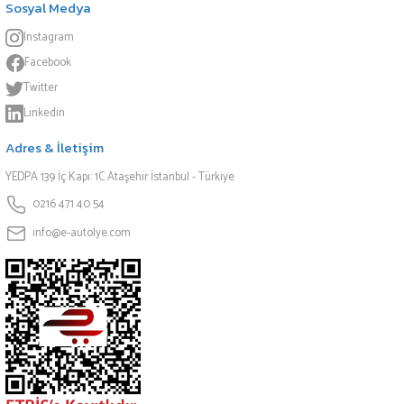
Sosyal Medya
Instagram
Facebook
Twitter
Linkedin
Adres & İletişim
YEDPA 139 İç Kapı: 1C Ataşehir İstanbul - Türkiye
0216 471 40 54
info@e-autolye.com