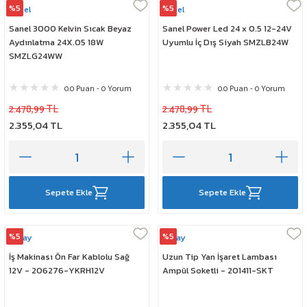
%5
%5
Sanel
Sanel
Sanel 3000 Kelvin Sıcak Beyaz
Sanel Power Led 24 x 0.5 12-24V
Aydınlatma 24X.05 18W
Uyumlu İç Dış Siyah SMZLB24W
SMZLG24WW
0.0 Puan - 0 Yorum
0.0 Puan - 0 Yorum
2.478,99 TL
2.478,99 TL
2.355,04 TL
2.355,04 TL
Sepete Ekle
Sepete Ekle
%5
%5
Çeray
Çeray
İş Makinası Ön Far Kablolu Sağ
Uzun Tip Yan İşaret Lambası
12V - 206276-YKRH12V
Ampül Soketli - 201411-SKT