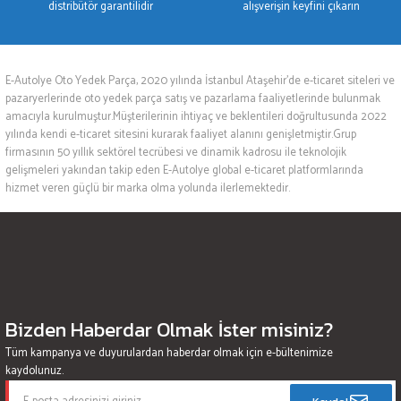
distribütör garantilidir
alışverişin keyfini çıkarın
E-Autolye Oto Yedek Parça, 2020 yılında İstanbul Ataşehir’de e-ticaret siteleri ve
pazaryerlerinde oto yedek parça satış ve pazarlama faaliyetlerinde bulunmak
amacıyla kurulmuştur.Müşterilerinin ihtiyaç ve beklentileri doğrultusunda 2022
yılında kendi e-ticaret sitesini kurarak faaliyet alanını genişletmiştir.Grup
firmasının 50 yıllık sektörel tecrübesi ve dinamik kadrosu ile teknolojik
gelişmeleri yakından takip eden E-Autolye global e-ticaret platformlarında
hizmet veren güçlü bir marka olma yolunda ilerlemektedir.
Bizden Haberdar Olmak İster misiniz?
Tüm kampanya ve duyurulardan haberdar olmak için e-bültenimize
kaydolunuz.