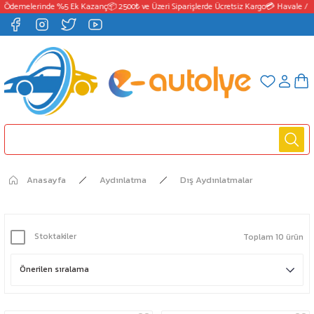
 Ödemelerinde %5 Ek Kazanç
📦 2500₺ ve Üzeri Siparişlerde Ücretsiz Kargo
💳 Havale / E
Anasayfa
Aydınlatma
Dış Aydınlatmalar
Stoktakiler
Toplam 10 ürün