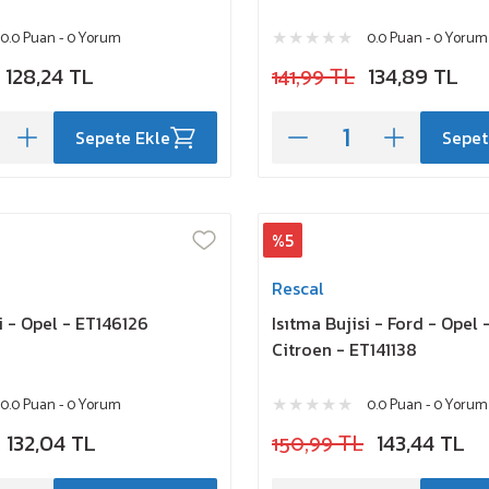
0.0 Puan - 0 Yorum
0.0 Puan - 0 Yorum
128,24 TL
141,99 TL
134,89 TL
Sepete Ekle
Sepet
%5
Rescal
i - Opel - ET146126
Isıtma Bujisi - Ford - Opel
Citroen - ET141138
0.0 Puan - 0 Yorum
0.0 Puan - 0 Yorum
132,04 TL
150,99 TL
143,44 TL