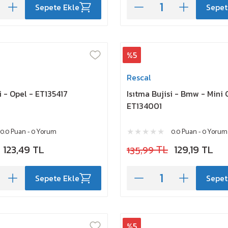
Sepete Ekle
Sepet
%5
Rescal
i - Opel - ET135417
Isıtma Bujisi - Bmw - Mini
ET134001
0.0 Puan - 0 Yorum
0.0 Puan - 0 Yorum
123,49 TL
135,99 TL
129,19 TL
Sepete Ekle
Sepet
%5