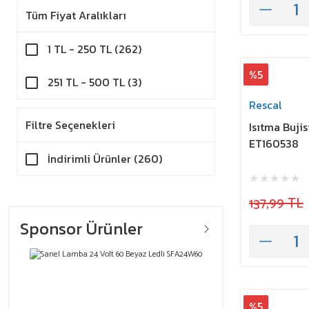
Tüm Fiyat Aralıkları
1 TL - 250 TL (262)
%5
251 TL - 500 TL (3)
Rescal
Filtre Seçenekleri
Isıtma Bujis
ET160538
İndirimli Ürünler (260)
137,99 TL
Sponsor Ürünler
%5