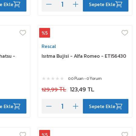
e Ekle
Sepete Ekle
%5
Rescal
ihatsu -
Isıtma Bujisi - Alfa Romeo - ET156430
0.0 Puan - 0 Yorum
129,99 TL
123,49 TL
e Ekle
Sepete Ekle
%5