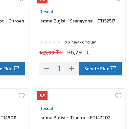
Rescal
ot - Citroen
Isıtma Bujisi - Ssangyong - ET152517
0.0 Puan - 0 Yorum
143,99 TL
136,79 TL
e Ekle
Sepete Ekle
%5
Rescal
ET148011
Isıtma Bujisi - Tractor - ET147202