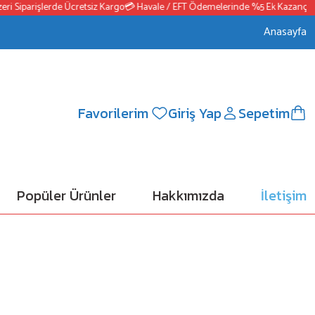
Siparişlerde Ücretsiz Kargo
💳 Havale / EFT Ödemelerinde %5 Ek Kazanç
📦250
Anasayfa
Favorilerim
Giriş Yap
Sepetim
Popüler Ürünler
Hakkımızda
İletişim