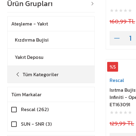
Ürün Grupları
160,99 TL
Ateşleme - Yakıt
Kızdırma Bujisi
Yakıt Deposu
%5
Tüm Kategoriler
Rescal
Isıtma Bujis
Tüm Markalar
Infiniti - O
ET163091
Rescal (262)
129,99 TL
SUN - SNR (3)