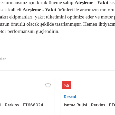
erformansınız için kritik öneme sahip
Ateşleme - Yakıt
sis
sek kaliteli
Ateşleme - Yakıt
ürünleri ile aracınızın motor
akıt
ekipmanları, yakıt tüketimini optimize eder ve motor pe
 uzun ömürlü olacak şekilde tasarlanmıştır. Hemen ihtiyac
otor performansını güçlendirin.
iler
%5
Rescal
si - Perkins - ET666024
Isıtma Bujisi - Perkins - E