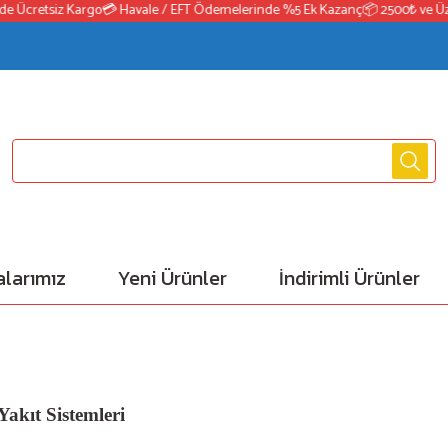
Ücretsiz Kargo
💳 Havale / EFT Ödemelerinde %5 Ek Kazanç
📦 2500₺ ve Üzeri 
larımız
Yeni Ürünler
İndirimli Ürünler
akıt Sistemleri