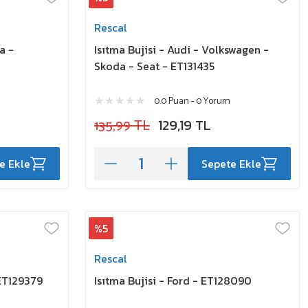
Rescal
a -
Isıtma Bujisi - Audi - Volkswagen -
Skoda - Seat - ET131435
0.0 Puan - 0 Yorum
135,99 TL
129,19 TL
e Ekle
Sepete Ekle
%5
Rescal
 ET129379
Isıtma Bujisi - Ford - ET128090