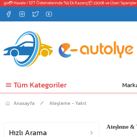
o
💳 Havale / EFT Ödemelerinde %5 Ek Kazanç
📦 2500₺ ve Üzeri Siparişlerde 
Tüm Kategoriler
Marka
Anasayfa
Ateşleme - Yakıt
Ateşleme & Y
Hızlı Arama