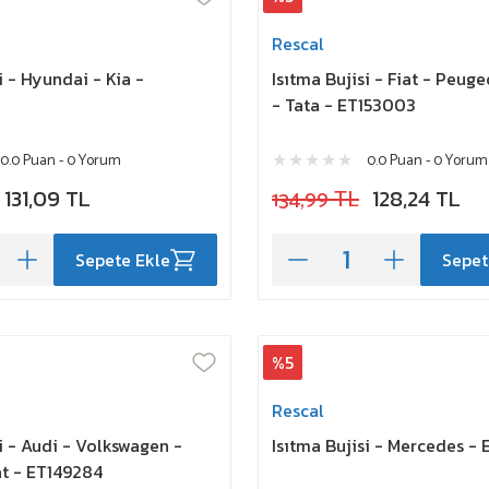
Rescal
i - Hyundai - Kia -
Isıtma Bujisi - Fiat - Peuge
- Tata - ET153003
0.0 Puan - 0 Yorum
0.0 Puan - 0 Yorum
131,09 TL
134,99 TL
128,24 TL
Sepete Ekle
Sepet
%5
Rescal
si - Audi - Volkswagen -
Isıtma Bujisi - Mercedes - 
t - ET149284