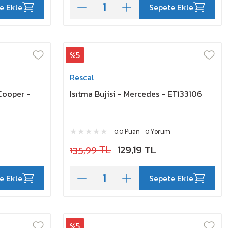
e Ekle
Sepete Ekle
%5
Rescal
 Cooper -
Isıtma Bujisi - Mercedes - ET133106
0.0 Puan - 0 Yorum
135,99 TL
129,19 TL
e Ekle
Sepete Ekle
%5