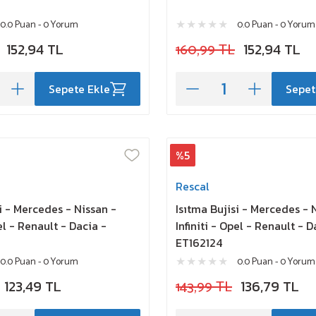
0.0 Puan - 0 Yorum
0.0 Puan - 0 Yorum
152,94 TL
160,99 TL
152,94 TL
Sepete Ekle
Sepet
%5
Rescal
i - Mercedes - Nissan -
Isıtma Bujisi - Mercedes - 
pel - Renault - Dacia -
Infiniti - Opel - Renault - D
ET162124
0.0 Puan - 0 Yorum
0.0 Puan - 0 Yorum
123,49 TL
143,99 TL
136,79 TL