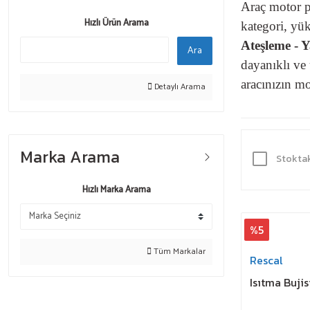
Araç motor p
Hızlı Ürün Arama
kategori, yük
Ateşleme - Y
Ara
dayanıklı ve
aracınızın m
Detaylı Arama
Marka Arama
Stoktak
Hızlı Marka Arama
%5
Tüm Markalar
Rescal
Isıtma Buji