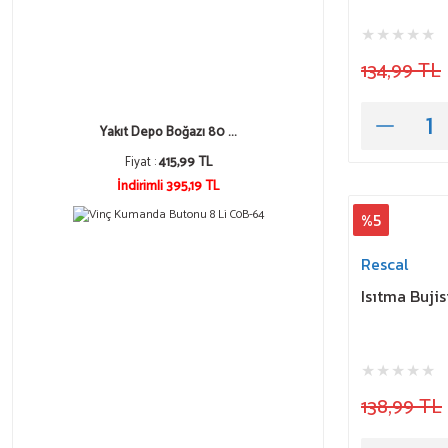
134,99 TL
Yakıt Depo Boğazı 80 ...
Fiyat :
415,99 TL
İndirimli 395,19 TL
%5
Rescal
Isıtma Bujis
138,99 TL