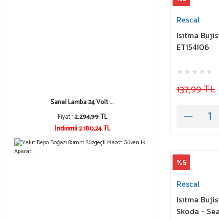
Rescal
Isıtma Bujis
ET154106
137,99 TL
Sanel Lamba 24 Volt ...
Fiyat :
2.294,99 TL
İndirimli 2.180,24 TL
%5
Rescal
Isıtma Buji
Skoda - Sea