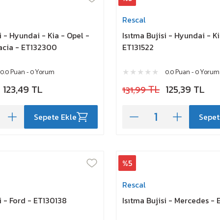
Rescal
i - Hyundai - Kia - Opel -
Isıtma Bujisi - Hyundai - Ki
acia - ET132300
ET131522
0.0 Puan - 0 Yorum
0.0 Puan - 0 Yorum
123,49 TL
131,99 TL
125,39 TL
Sepete Ekle
Sepet
%5
Rescal
i - Ford - ET130138
Isıtma Bujisi - Mercedes -