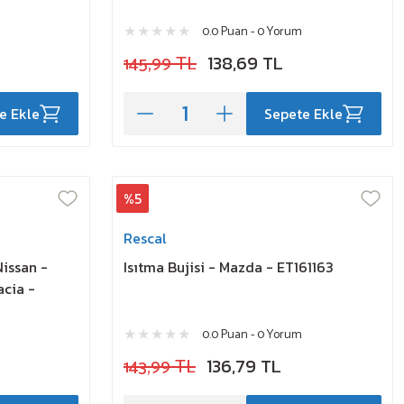
0.0 Puan - 0 Yorum
145,99 TL
138,69 TL
e Ekle
Sepete Ekle
%5
Rescal
Nissan -
Isıtma Bujisi - Mazda - ET161163
acia -
0.0 Puan - 0 Yorum
143,99 TL
136,79 TL