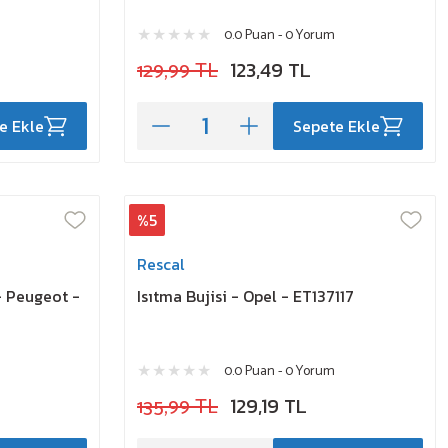
0.0 Puan - 0 Yorum
129,99 TL
123,49 TL
e Ekle
Sepete Ekle
%5
Rescal
 - Peugeot -
Isıtma Bujisi - Opel - ET137117
0.0 Puan - 0 Yorum
135,99 TL
129,19 TL