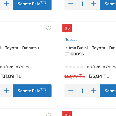
Sepete Ekle
Sepet
%5
Rescal
i - Toyota - Daihatsu -
Isıtma Bujisi - Toyota - Da
ET160096
0.0 Puan - 0 Yorum
0.0 Puan - 0 Yorum
131,09 TL
142,99 TL
135,84 TL
Sepete Ekle
Sepet
%5