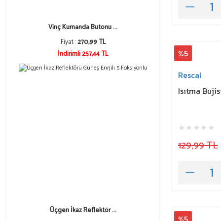
Vinç Kumanda Butonu ...
Fiyat :
270,99 TL
%5
İndirimli 257,44 TL
Rescal
Isıtma Bujis
129,99 TL
Üçgen İkaz Reflektör ...
%5