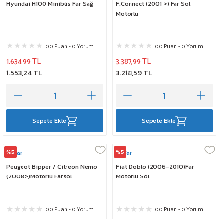
Hyundai H100 Minibüs Far Sağ
F.Connect (2001 >) Far Sol
Motorlu
0.0 Puan - 0 Yorum
0.0 Puan - 0 Yorum
1.634,99 TL
3.387,99 TL
1.553,24 TL
3.218,59 TL
Sepete Ekle
Sepete Ekle
%5
%5
Ayfar
Ayfar
Peugeot Bipper / Citreon Nemo
Fiat Doblo (2006-2010)Far
(2008>)Motorlu Farsol
Motorlu Sol
0.0 Puan - 0 Yorum
0.0 Puan - 0 Yorum