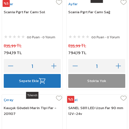
%5
Ayfar
Ayfar
Scania Pgrt Far Camı Sol
Scania Pgrt Far Camı Sağ
0.0 Puan - 0 Yorum
0.0 Puan - 0 Yorum
835,99 TL
835,99 TL
794,19 TL
794,19 TL
Sepete Ekle
Stokta Yok
Tükendi
%5
Çeray
Sanel
Kauçuk Gövdeli Marin Tipi Far -
SANEL S811 LED Uzun Far 90 mm
201107
12V-24v