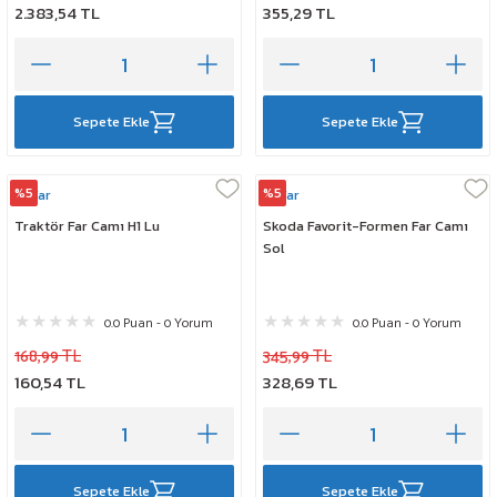
2.383,54 TL
355,29 TL
Sepete Ekle
Sepete Ekle
%5
%5
Ayfar
Ayfar
Traktör Far Camı H1 Lu
Skoda Favorit-Formen Far Camı
Sol
0.0 Puan - 0 Yorum
0.0 Puan - 0 Yorum
168,99 TL
345,99 TL
160,54 TL
328,69 TL
Sepete Ekle
Sepete Ekle