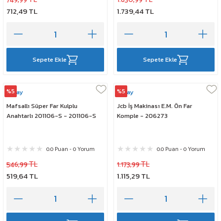
712,49 TL
1.739,44 TL
Sepete Ekle
Sepete Ekle
%5
%5
Çeray
Çeray
Mafsallı Süper Far Kulplu
Jcb İş Makinası E.M. Ön Far
Anahtarlı 201106-S - 201106-S
Komple - 206273
0.0 Puan - 0 Yorum
0.0 Puan - 0 Yorum
546,99 TL
1.173,99 TL
519,64 TL
1.115,29 TL