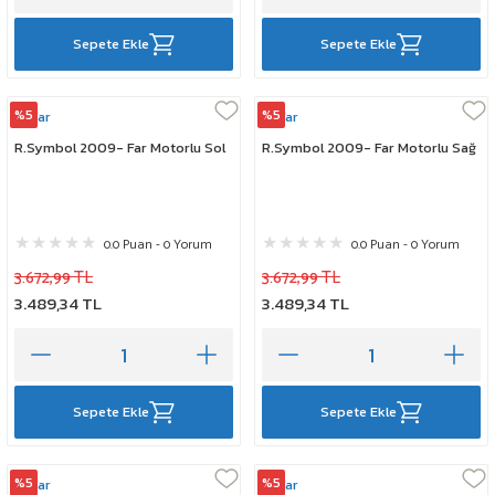
Sepete Ekle
Sepete Ekle
%5
%5
Ayfar
Ayfar
R.Symbol 2009- Far Motorlu Sol
R.Symbol 2009- Far Motorlu Sağ
0.0 Puan - 0 Yorum
0.0 Puan - 0 Yorum
3.672,99 TL
3.672,99 TL
3.489,34 TL
3.489,34 TL
Sepete Ekle
Sepete Ekle
%5
%5
Ayfar
Ayfar