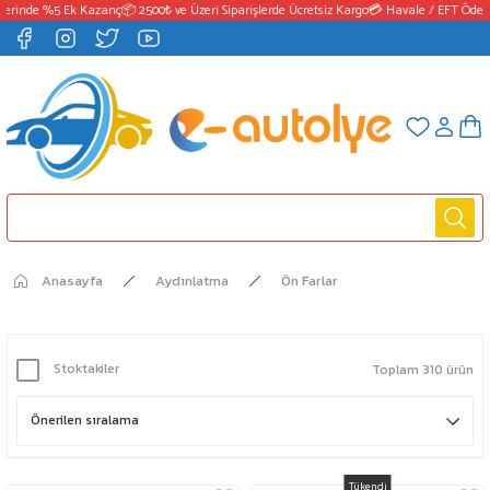
inde %5 Ek Kazanç
📦 2500₺ ve Üzeri Siparişlerde Ücretsiz Kargo
💳 Havale / EFT Ödemel
Anasayfa
Aydınlatma
Ön Farlar
Stoktakiler
Toplam 310 ürün
Tükendi