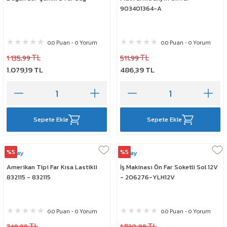
903401364-A
0.0 Puan - 0 Yorum
0.0 Puan - 0 Yorum
1.135,99 TL
511,99 TL
1.079,19 TL
486,39 TL
Sepete Ekle
Sepete Ekle
%5
%5
Çeray
Çeray
Amerikan Tipi Far Kısa Lastikli
İş Makinası Ön Far Soketli Sol 12V
832115 - 832115
- 206276-YLH12V
0.0 Puan - 0 Yorum
0.0 Puan - 0 Yorum
749,99 TL
1.830,99 TL