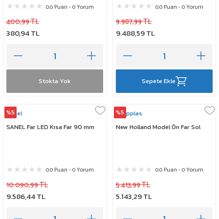
0.0 Puan - 0 Yorum
0.0 Puan - 0 Yorum
400,99 TL
9.987,99 TL
380,94 TL
9.488,59 TL
Stokta Yok
Sepete Ekle
%5
%5
Sanel
Stopplas
SANEL Far LED Kısa Far 90 mm
New Holland Model Ön Far Sol
0.0 Puan - 0 Yorum
0.0 Puan - 0 Yorum
10.090,99 TL
5.413,99 TL
9.586,44 TL
5.143,29 TL