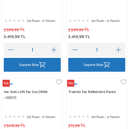
0.0 Puan - 0 Yorum
0.0 Puan - 0 Yorum
3.599,99 TL
3.599,99 TL
3.419,99 TL
3.419,99 TL
Sepete Ekle
Sepete Ekle
%5
%5
Ayfar
Ayfar
Vw Volt Lt35 Far Sol (1998
Traktör Far Reflektörü Parklı
-2007)
0.0 Puan - 0 Yorum
0.0 Puan - 0 Yorum
2.508,99 TL
373,99 TL