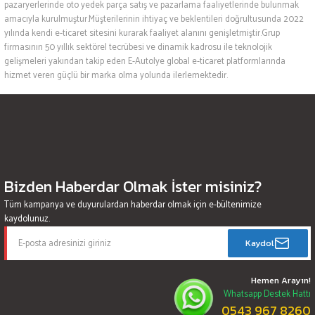
pazaryerlerinde oto yedek parça satış ve pazarlama faaliyetlerinde bulunmak
amacıyla kurulmuştur.Müşterilerinin ihtiyaç ve beklentileri doğrultusunda 2022
yılında kendi e-ticaret sitesini kurarak faaliyet alanını genişletmiştir.Grup
firmasının 50 yıllık sektörel tecrübesi ve dinamik kadrosu ile teknolojik
gelişmeleri yakından takip eden E-Autolye global e-ticaret platformlarında
hizmet veren güçlü bir marka olma yolunda ilerlemektedir.
Bizden Haberdar Olmak İster misiniz?
Tüm kampanya ve duyurulardan haberdar olmak için e-bültenimize
kaydolunuz.
Kaydol
Hemen Arayın!
Whatsapp Destek Hattı
0543 967 8260