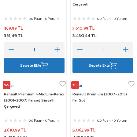
Çerçeveli
0.0 Puan - 0 Yorum
0.0 Puan - 0 Yorum
369,99 TL
3.610,99 TL
351,49 TL
3.430,44 TL
Sepete Ekle
Sepete Ekle
%5
%5
Ayfar
Ayfar
Renault Premium 1-Mıdlum-Kerax
Renault Premium (2007-2015)
(2001-2007) Farsağ Sinyalli
Far Sol
Çerçeveli
0.0 Puan - 0 Yorum
0.0 Puan - 0 Yorum
3.610,99 TL
5.063,99 TL