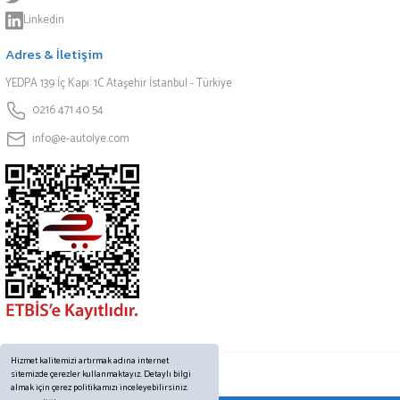
Linkedin
Adres & İletişim
YEDPA 139 İç Kapı: 1C Ataşehir İstanbul - Türkiye
0216 471 40 54
info@e-autolye.com
Hizmet kalitemizi artırmak adına internet
sitemizde çerezler kullanmaktayız. Detaylı bilgi
almak için çerez politikamızı inceleyebilirsiniz.