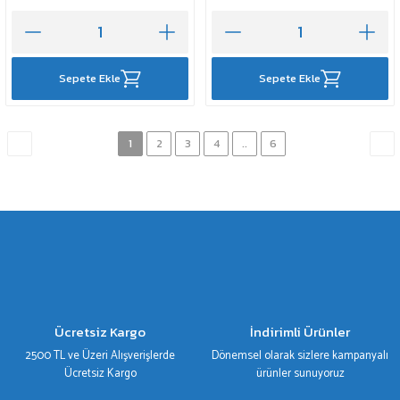
Sepete Ekle
Sepete Ekle
1
2
3
4
..
6
Ücretsiz Kargo
İndirimli Ürünler
2500 TL ve Üzeri Alışverişlerde
Dönemsel olarak sizlere kampanyalı
Ücretsiz Kargo
ürünler sunuyoruz