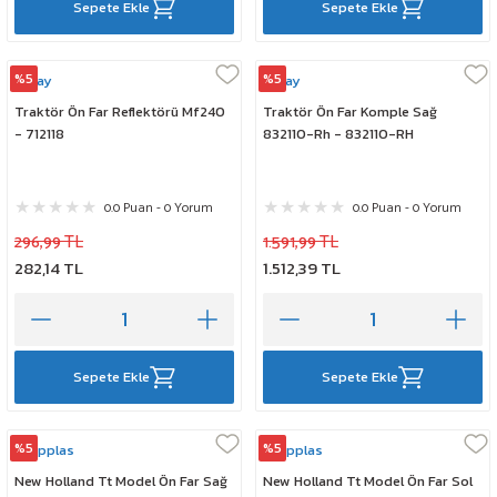
Sepete Ekle
Sepete Ekle
%5
%5
Çeray
Çeray
Traktör Ön Far Reflektörü Mf240
Traktör Ön Far Komple Sağ
- 712118
832110-Rh - 832110-RH
0.0 Puan - 0 Yorum
0.0 Puan - 0 Yorum
296,99 TL
1.591,99 TL
282,14 TL
1.512,39 TL
Sepete Ekle
Sepete Ekle
%5
%5
Stopplas
Stopplas
New Holland Tt Model Ön Far Sağ
New Holland Tt Model Ön Far Sol