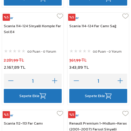
%5
%5
Ayfar
Ayfar
Scania 114-124 Sinyalli Komple Far
Scania 114-124 Far Camı Sağ
Sol E4
0.0 Puan - 0 Yorum
0.0 Puan - 0 Yorum
2.281,99 TL
361,99 TL
2.167,89 TL
343,89 TL
Sepete Ekle
Sepete Ekle
%5
%5
Ayfar
Ayfar
Scania 112-113 Far Camı
Renault Premium 1-Mıdlum-Kerax
(2001-2007) Farsol Sinyalli