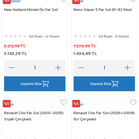
%5
%5
Stopplas
Ayfar
New Holland Model Ön Far Sol
Reno Süper 5 Far Sol 81-92 Mod
0.0 Puan - 0 Yorum
0.0 Puan - 0 Yorum
5.413,99 TL
1.509,99 TL
5.143,29 TL
1.434,49 TL
Sepete Ekle
Sepete Ekle
%5
%5
Ayfar
Ayfar
Renault Clio Far Sol (2001-2005)
Renault Clio Far Sol (2005>2009)
Siyah Çerçeveli
Gri Çerçeveli