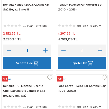
Renault Kango (2003>2008) Far
Renault Fluence Far Motorlu Sol
Sağ Beyaz Sinyalli
(2010 > 2013)
0.0 Puan - 0 Yorum
0.0 Puan - 0 Yorum
2.352,99 TL
4.297,99 TL
2.235,34 TL
4.083,09 TL
Sepete Ekle
Sepete Ekle
%5
%5
Ayfar
Ayfar
Renault R19-Megane-Scenıc-
Ford Cargo -Iveco Far Komple Sağ
Clıo-Laguna Sis Lambası E.M.
(1996-2003)
Beyaz Camlı Sağ
0.0 Puan - 0 Yorum
0.0 Puan - 0 Yorum