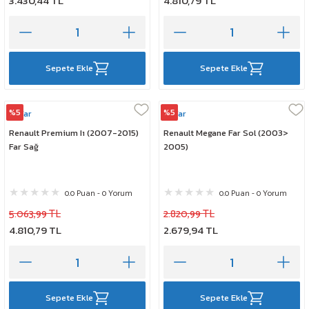
3.430,44 TL
4.810,79 TL
Sepete Ekle
Sepete Ekle
%5
%5
Ayfar
Ayfar
Renault Premium Iı (2007-2015)
Renault Megane Far Sol (2003>
Far Sağ
2005)
0.0 Puan - 0 Yorum
0.0 Puan - 0 Yorum
5.063,99 TL
2.820,99 TL
4.810,79 TL
2.679,94 TL
Sepete Ekle
Sepete Ekle