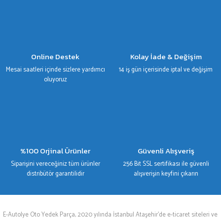
Online Destek
Kolay İade & Değişim
Mesai saatleri içinde sizlere yardımcı
14 iş gün içerisinde iptal ve değişim
oluyoruz
%100 Orjinal Ürünler
Güvenli Alışveriş
Siparişini vereceğiniz tüm ürünler
256 Bit SSL sertifikası ile güvenli
distribütör garantilidir
alışverişin keyfini çıkarın
E-Autolye Oto Yedek Parça, 2020 yılında İstanbul Ataşehir’de e-ticaret siteleri ve