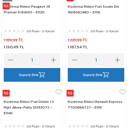
%5
Kızdırma Rölesi Peugeot J9
Kızdırma Rölesi Fıat Scudo Em
Premier K194001 - E1130
9616582480 - E1116
0.0 Puan - 0 Yorum
0.0 Puan - 0 Yorum
1.189,99 TL
1.228,99 TL
1.130,49 TL
1.167,54 TL
Sepete Ekle
Sepete Ekle
%5
%5
Elta
Elta
Kızdırma Rölesi Fıat Doblo 1.3
Kızdırma Rölesi Renault Express
Mjet Albea-Palio 55193073 -
7700866727 - E1115
E1140
0.0 Puan - 0 Yorum
0.0 Puan - 0 Yorum