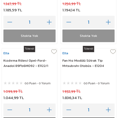
1.247,99 TL
1.256,99 TL
1.185,59 TL
1.194,14 TL
Stokta Yok
Stokta Yok
Tükendi
Tükendi
Elta
Elta
Kızdırma Rölesi Opel-Ford-
Fan Hız Modülü Sütrak Tip
Anadol 89Fb6M092 - E1122/1
Mıtsubıshı Otobüs - E1204
0.0 Puan - 0 Yorum
0.0 Puan - 0 Yorum
1.099,99 TL
1.932,99 TL
1.044,99 TL
1.836,34 TL