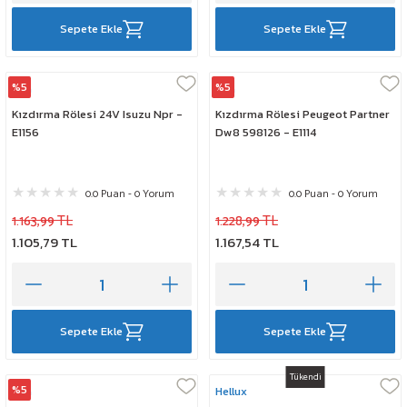
Sepete Ekle
Sepete Ekle
%5
%5
Elta
Elta
Kızdırma Rölesi 24V Isuzu Npr -
Kızdırma Rölesi Peugeot Partner
E1156
Dw8 598126 - E1114
0.0 Puan - 0 Yorum
0.0 Puan - 0 Yorum
1.163,99 TL
1.228,99 TL
1.105,79 TL
1.167,54 TL
Sepete Ekle
Sepete Ekle
Tükendi
%5
Elta
Hellux