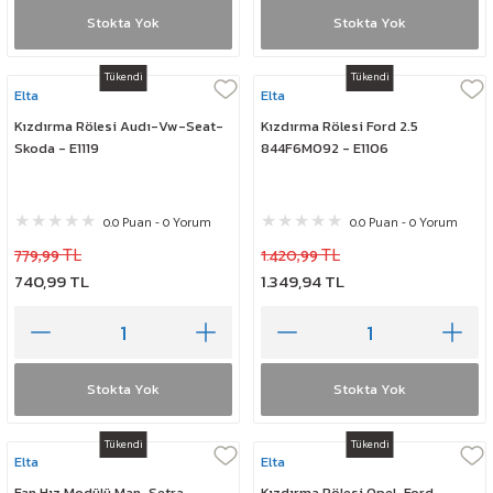
Stokta Yok
Stokta Yok
Tükendi
Tükendi
Elta
Elta
Kızdırma Rölesi Audı-Vw-Seat-
Kızdırma Rölesi Ford 2.5
Skoda - E1119
844F6M092 - E1106
0.0 Puan - 0 Yorum
0.0 Puan - 0 Yorum
779,99 TL
1.420,99 TL
740,99 TL
1.349,94 TL
Stokta Yok
Stokta Yok
Tükendi
Tükendi
Elta
Elta
Fan Hız Modülü Man-Setra-
Kızdırma Rölesi Opel-Ford-