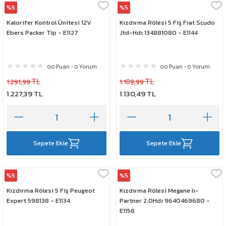
%5
%5
Elta
Elta
Kalorifer Kontrol Ünitesi 12V
Kızdırma Rölesi 5 Fiş Fıat Scudo
Ebers Packer Tip - E1127
Jtd-Hdı 134881080 - E1144
0.0 Puan - 0 Yorum
0.0 Puan - 0 Yorum
1.291,99 TL
1.189,99 TL
1.227,39 TL
1.130,49 TL
Sepete Ekle
Sepete Ekle
%5
%5
Elta
Elta
Kızdırma Rölesi 5 Fiş Peugeot
Kızdırma Rölesi Megane Iı-
Expert 598138 - E1134
Partner 2.0Hdı 9640469680 -
E1158