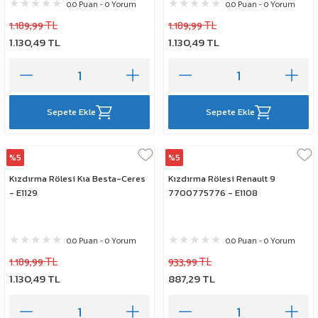
0.0 Puan - 0 Yorum
0.0 Puan - 0 Yorum
1.189,99 TL
1.189,99 TL
1.130,49 TL
1.130,49 TL
Sepete Ekle
Sepete Ekle
%5
%5
Elta
Elta
Kızdırma Rölesi Kıa Besta-Ceres
Kızdırma Rölesi Renault 9
- E1129
7700775776 - E1108
0.0 Puan - 0 Yorum
0.0 Puan - 0 Yorum
1.189,99 TL
933,99 TL
1.130,49 TL
887,29 TL