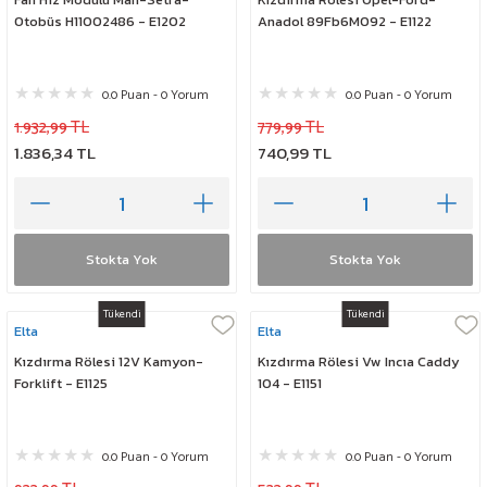
Otobüs H11002486 - E1202
Anadol 89Fb6M092 - E1122
0.0 Puan - 0 Yorum
0.0 Puan - 0 Yorum
1.932,99 TL
779,99 TL
1.836,34 TL
740,99 TL
Stokta Yok
Stokta Yok
Tükendi
Tükendi
Elta
Elta
Kızdırma Rölesi 12V Kamyon-
Kızdırma Rölesi Vw Incıa Caddy
Forklift - E1125
104 - E1151
0.0 Puan - 0 Yorum
0.0 Puan - 0 Yorum