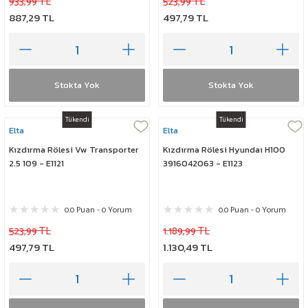
933,99 TL
523,99 TL
887,29 TL
497,79 TL
Stokta Yok
Stokta Yok
Tükendi
Tükendi
Elta
Elta
Kızdırma Rölesi Vw Transporter
Kızdırma Rölesi Hyundaı H100
2.5 109 - E1121
3916042063 - E1123
0.0 Puan - 0 Yorum
0.0 Puan - 0 Yorum
523,99 TL
1.189,99 TL
497,79 TL
1.130,49 TL