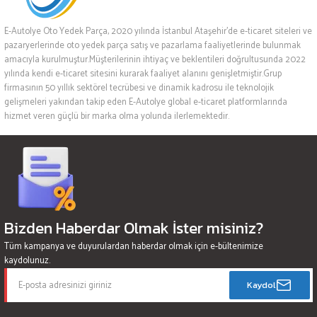
E-Autolye Oto Yedek Parça, 2020 yılında İstanbul Ataşehir’de e-ticaret siteleri ve
pazaryerlerinde oto yedek parça satış ve pazarlama faaliyetlerinde bulunmak
amacıyla kurulmuştur.Müşterilerinin ihtiyaç ve beklentileri doğrultusunda 2022
yılında kendi e-ticaret sitesini kurarak faaliyet alanını genişletmiştir.Grup
firmasının 50 yıllık sektörel tecrübesi ve dinamik kadrosu ile teknolojik
gelişmeleri yakından takip eden E-Autolye global e-ticaret platformlarında
hizmet veren güçlü bir marka olma yolunda ilerlemektedir.
Bizden Haberdar Olmak İster misiniz?
Tüm kampanya ve duyurulardan haberdar olmak için e-bültenimize
kaydolunuz.
Kaydol