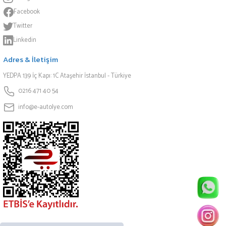
Facebook
Twitter
Linkedin
Adres & İletişim
YEDPA 139 İç Kapı: 1C Ataşehir İstanbul - Türkiye
0216 471 40 54
info@e-autolye.com