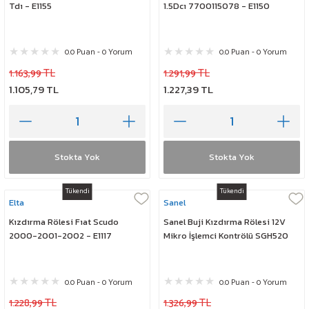
Tdı - E1155
1.5Dcı 7700115078 - E1150
0.0 Puan - 0 Yorum
0.0 Puan - 0 Yorum
1.163,99 TL
1.291,99 TL
1.105,79 TL
1.227,39 TL
Stokta Yok
Stokta Yok
Tükendi
Tükendi
Elta
Sanel
Kızdırma Rölesi Fıat Scudo
Sanel Buji Kızdırma Rölesi 12V
2000-2001-2002 - E1117
Mikro İşlemci Kontrölü SGH520
0.0 Puan - 0 Yorum
0.0 Puan - 0 Yorum
1.228,99 TL
1.326,99 TL