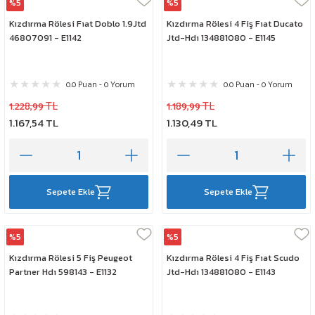
%5
%5
Elta
Elta
Kızdırma Rölesi Fıat Doblo 1.9Jtd
Kızdırma Rölesi 4 Fiş Fıat Ducato
46807091 - E1142
Jtd-Hdı 134881080 - E1145
0.0 Puan - 0 Yorum
0.0 Puan - 0 Yorum
1.228,99 TL
1.189,99 TL
1.167,54 TL
1.130,49 TL
Sepete Ekle
Sepete Ekle
%5
%5
Elta
Elta
Kızdırma Rölesi 5 Fiş Peugeot
Kızdırma Rölesi 4 Fiş Fıat Scudo
Partner Hdı 598143 - E1132
Jtd-Hdı 134881080 - E1143