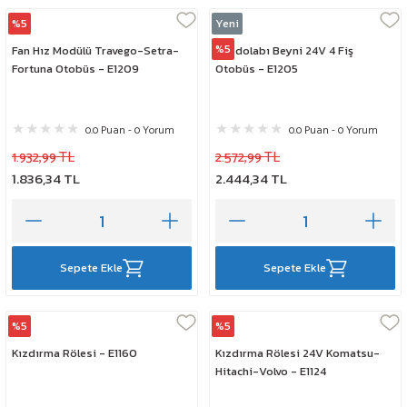
PEUGEOT
%5
Yeni
Elta
Elta
%5
Fan Hız Modülü Travego-Setra-
Buzdolabı Beyni 24V 4 Fiş
PORSCHE
Fortuna Otobüs - E1209
Otobüs - E1205
RENAULT
0.0 Puan - 0 Yorum
0.0 Puan - 0 Yorum
SAAB
1.932,99 TL
2.572,99 TL
1.836,34 TL
2.444,34 TL
SEAT
SKODA
Sepete Ekle
Sepete Ekle
SMART
SUBARU
%5
%5
Elta
Elta
Kızdırma Rölesi - E1160
Kızdırma Rölesi 24V Komatsu-
SUZUKİ
Hitachi-Volvo - E1124