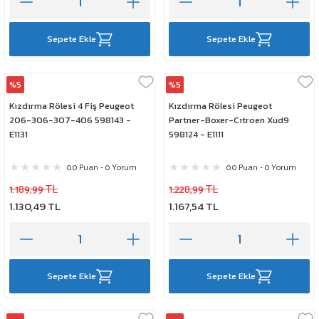
Sepete Ekle
Sepete Ekle
%5
%5
Elta
Elta
Kızdırma Rölesi 4 Fiş Peugeot
Kızdırma Rölesi Peugeot
206-306-307-406 598143 -
Partner-Boxer-Cıtroen Xud9
E1131
598124 - E1111
0.0 Puan - 0 Yorum
0.0 Puan - 0 Yorum
1.189,99 TL
1.228,99 TL
1.130,49 TL
1.167,54 TL
Sepete Ekle
Sepete Ekle