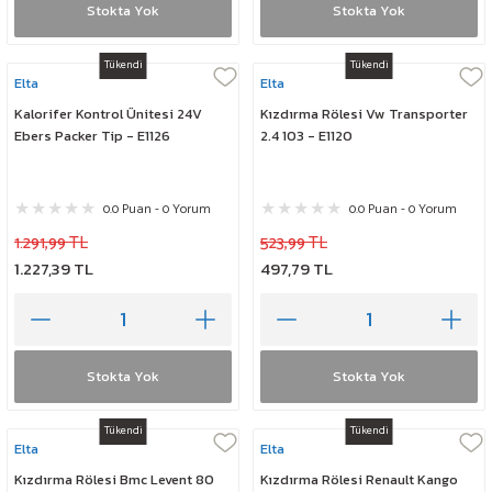
Stokta Yok
Stokta Yok
Tükendi
Tükendi
Elta
Elta
Kalorifer Kontrol Ünitesi 24V
Kızdırma Rölesi Vw Transporter
Ebers Packer Tip - E1126
2.4 103 - E1120
0.0 Puan - 0 Yorum
0.0 Puan - 0 Yorum
1.291,99 TL
523,99 TL
1.227,39 TL
497,79 TL
Stokta Yok
Stokta Yok
Tükendi
Tükendi
Elta
Elta
Kızdırma Rölesi Bmc Levent 80
Kızdırma Rölesi Renault Kango