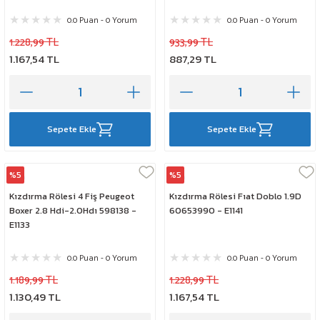
TESLA
0.0 Puan - 0 Yorum
0.0 Puan - 0 Yorum
TOYOTA
1.228,99 TL
933,99 TL
1.167,54 TL
887,29 TL
VOLKSWAGEN
VOLVO
Sepete Ekle
Sepete Ekle
%5
%5
Elta
Elta
Kızdırma Rölesi 4 Fiş Peugeot
Kızdırma Rölesi Fıat Doblo 1.9D
Boxer 2.8 Hdi-2.0Hdı 598138 -
60653990 - E1141
E1133
0.0 Puan - 0 Yorum
0.0 Puan - 0 Yorum
1.189,99 TL
1.228,99 TL
1.130,49 TL
1.167,54 TL