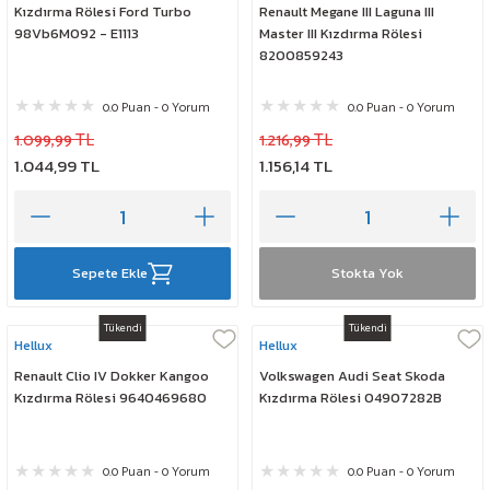
Kızdırma Rölesi Ford Turbo
Renault Megane III Laguna III
98Vb6M092 - E1113
Master III Kızdırma Rölesi
8200859243
0.0 Puan - 0 Yorum
0.0 Puan - 0 Yorum
1.099,99 TL
1.216,99 TL
1.044,99 TL
1.156,14 TL
Sepete Ekle
Stokta Yok
Tükendi
Tükendi
Hellux
Hellux
Renault Clio IV Dokker Kangoo
Volkswagen Audi Seat Skoda
Kızdırma Rölesi 9640469680
Kızdırma Rölesi 04907282B
0.0 Puan - 0 Yorum
0.0 Puan - 0 Yorum