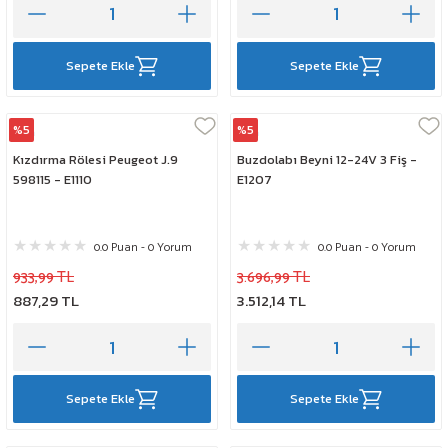
Sepete Ekle
Sepete Ekle
%5
%5
Elta
Elta
Kızdırma Rölesi Peugeot J.9
Buzdolabı Beyni 12-24V 3 Fiş -
598115 - E1110
E1207
0.0 Puan - 0 Yorum
0.0 Puan - 0 Yorum
933,99 TL
3.696,99 TL
887,29 TL
3.512,14 TL
Sepete Ekle
Sepete Ekle