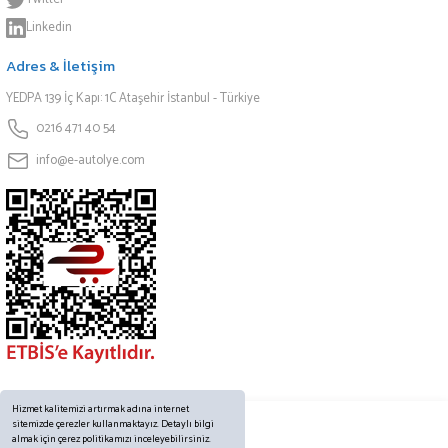
Linkedin
Adres & İletişim
YEDPA 139 İç Kapı: 1C Ataşehir İstanbul - Türkiye
0216 471 40 54
info@e-autolye.com
Hizmet kalitemizi artırmak adına internet
sitemizde çerezler kullanmaktayız. Detaylı bilgi
almak için çerez politikamızı inceleyebilirsiniz.