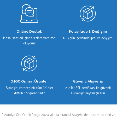
Gönder
Online Destek
Kolay İade & Değişim
Mesai saatleri içinde sizlere yardımcı
14 iş gün içerisinde iptal ve değişim
oluyoruz
%100 Orjinal Ürünler
Güvenli Alışveriş
Siparişini vereceğiniz tüm ürünler
256 Bit SSL sertifikası ile güvenli
distribütör garantilidir
alışverişin keyfini çıkarın
E-Autolye Oto Yedek Parça, 2020 yılında İstanbul Ataşehir’de e-ticaret siteleri ve