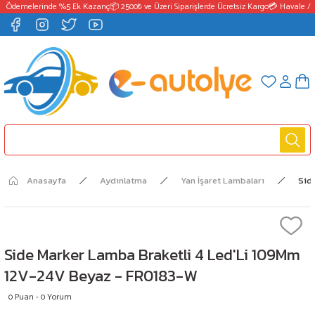
T Ödemelerinde %5 Ek Kazanç
📦 2500₺ ve Üzeri Siparişlerde Ücretsiz Kargo
💳 Havale / E
Anasayfa
Aydınlatma
Yan İşaret Lambaları
Sid
Side Marker Lamba Braketli 4 Led'Li 109Mm
12V-24V Beyaz - FR0183-W
0 Puan - 0 Yorum