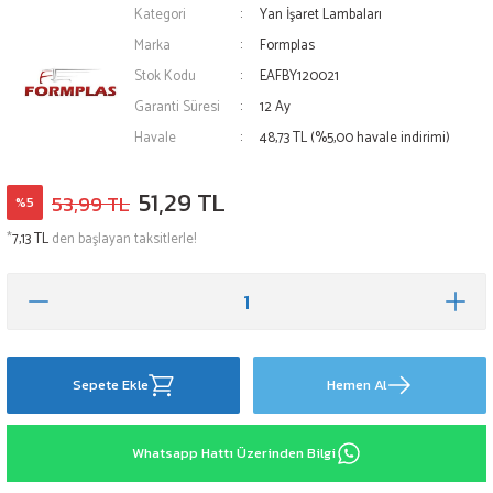
Kategori
Yan İşaret Lambaları
Marka
Formplas
Stok Kodu
EAFBY120021
Garanti Süresi
12 Ay
Havale
48,73 TL (%5,00 havale indirimi)
51,29 TL
53,99 TL
%5
*
7,13 TL
den başlayan taksitlerle!
Sepete Ekle
Hemen Al
Whatsapp Hattı Üzerinden Bilgi