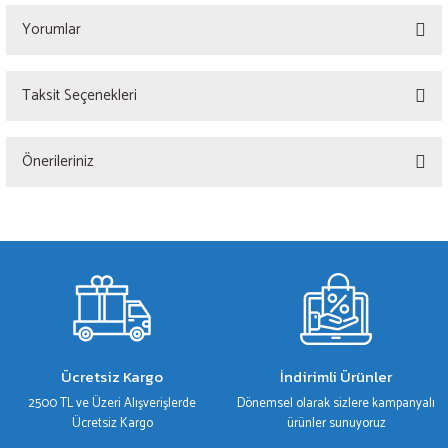
Yorumlar
Taksit Seçenekleri
Bu ürüne ilk yorumu siz yapın!
Önerileriniz
Yorum Yaz
Bu ürünün fiyat bilgisi, resim, ürün açıklamalarında ve diğer konularda yetersiz
gördüğünüz noktaları öneri formunu kullanarak tarafımıza iletebilirsiniz.
Görüş ve önerileriniz için teşekkür ederiz.
Ürün resmi kalitesiz, bozuk veya görüntülenemiyor.
Ürün açıklamasında eksik bilgiler bulunuyor.
Ürün bilgilerinde hatalar bulunuyor.
Ücretsiz Kargo
İndirimli Ürünler
Ürün fiyatı diğer sitelerden daha pahalı.
2500 TL ve Üzeri Alışverişlerde
Dönemsel olarak sizlere kampanyalı
Bu ürüne benzer farklı alternatifler olmalı.
Ücretsiz Kargo
ürünler sunuyoruz