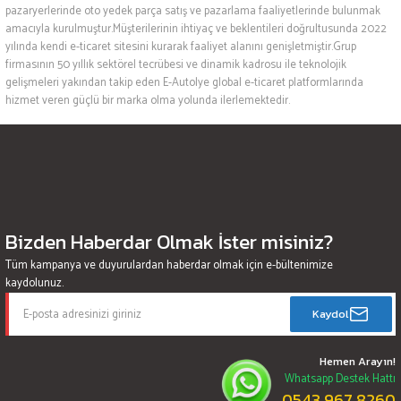
pazaryerlerinde oto yedek parça satış ve pazarlama faaliyetlerinde bulunmak
amacıyla kurulmuştur.Müşterilerinin ihtiyaç ve beklentileri doğrultusunda 2022
yılında kendi e-ticaret sitesini kurarak faaliyet alanını genişletmiştir.Grup
firmasının 50 yıllık sektörel tecrübesi ve dinamik kadrosu ile teknolojik
gelişmeleri yakından takip eden E-Autolye global e-ticaret platformlarında
hizmet veren güçlü bir marka olma yolunda ilerlemektedir.
Bizden Haberdar Olmak İster misiniz?
Tüm kampanya ve duyurulardan haberdar olmak için e-bültenimize
kaydolunuz.
Kaydol
Hemen Arayın!
Whatsapp Destek Hattı
0543 967 8260