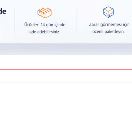
a yetersiz gördüğünüz noktaları öneri formunu kullanarak tarafımıza iletebilirsiniz.