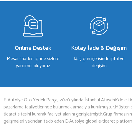
Bu ürüne ilk yorumu siz yapın!
Yorum Yaz
Online Destek
Kolay İade & Değişim
Mesai saatleri içinde sizlere
14 iş gün içerisinde iptal ve
yardımcı oluyoruz
değişim
Gönder
E-Autolye Oto Yedek Parça, 2020 yılında İstanbul Ataşehir’de e-tic
pazarlama faaliyetlerinde bulunmak amacıyla kurulmuştur.Müşterileri
ticaret sitesini kurarak faaliyet alanını genişletmiştir.Grup firmasını
gelişmeleri yakından takip eden E-Autolye global e-ticaret platfor