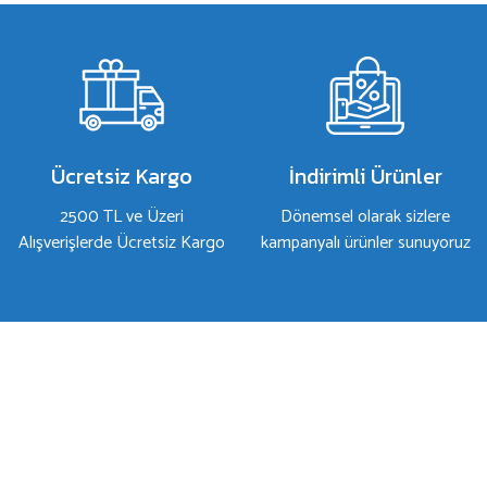
Ürün resmi kalitesiz, bozuk veya görüntülenemiyor.
Ürün açıklamasında eksik bilgiler bulunuyor.
Ürün bilgilerinde hatalar bulunuyor.
Ürün fiyatı diğer sitelerden daha pahalı.
Bu ürüne benzer farklı alternatifler olmalı.
Ücretsiz Kargo
İndirimli Ürünler
2500 TL ve Üzeri
Dönemsel olarak sizlere
Alışverişlerde Ücretsiz Kargo
kampanyalı ürünler sunuyoruz