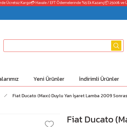
 Ücretsiz Kargo
💳 Havale / EFT Ödemelerinde %5 Ek Kazanç
📦 2500₺ ve Üzeri
larımız
Yeni Ürünler
İndirimli Ürünler
Fiat Ducato (Maxı) Duylu Yan İşaret Lamba 2009 Sonras
Fiat Ducato (M