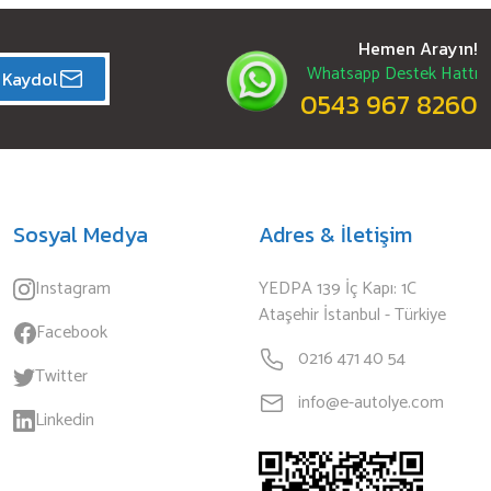
Hemen Arayın!
Whatsapp Destek Hattı
Kaydol
0543 967 8260
Sosyal Medya
Adres & İletişim
Instagram
YEDPA 139 İç Kapı: 1C
Ataşehir İstanbul - Türkiye
Facebook
0216 471 40 54
Twitter
info@e-autolye.com
Linkedin