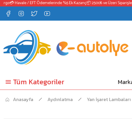
go
💳 Havale / EFT Ödemelerinde %5 Ek Kazanç
📦 2500₺ ve Üzeri Siparişlerde
Tüm Kategoriler
Marka
Anasayfa
Aydınlatma
Yan İşaret Lambaları