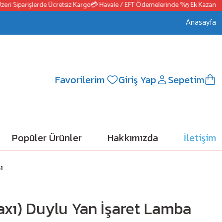
 Siparişlerde Ücretsiz Kargo
💳 Havale / EFT Ödemelerinde %5 Ek Kazanç
📦25
Anasayfa
Favorilerim
Giriş Yap
Sepetim
Popüler Ürünler
Hakkımızda
İletişim
ı
axı) Duylu Yan İşaret Lamba