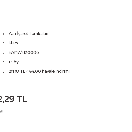
Yan İşaret Lambaları
Mars
EAMAY120006
12 Ay
211,18 TL (%5,00 havale indirimi)
2,29 TL
e!