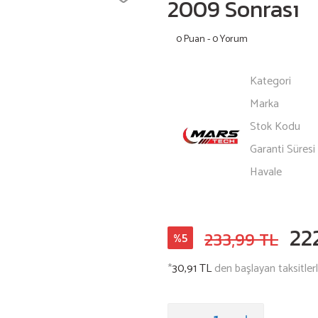
2009 Sonrası
0 Puan - 0 Yorum
Kategori
Marka
Stok Kodu
Garanti Süresi
Havale
22
233,99 TL
%5
*
30,91 TL
den başlayan taksitlerl