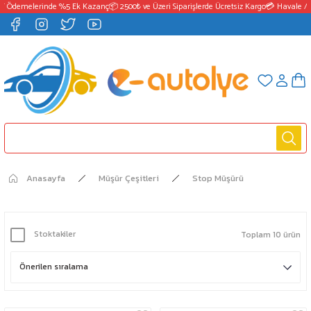
T Ödemelerinde %5 Ek Kazanç
📦 2500₺ ve Üzeri Siparişlerde Ücretsiz Kargo
💳 Havale / 
Anasayfa
Müşür Çeşitleri
Stop Müşürü
Stoktakiler
Toplam 10 ürün