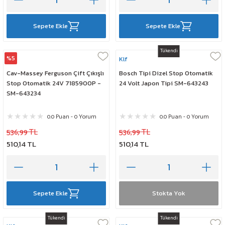
Sepete Ekle
Sepete Ekle
Tükendi
%5
Klf
Klf
Cav-Massey Ferguson Çift Çıkışlı
Bosch Tipi Dizel Stop Otomatik
Stop Otomatik 24V 7185900P -
24 Volt Japon Tipi SM-643243
SM-643234
0.0 Puan - 0 Yorum
0.0 Puan - 0 Yorum
536,99 TL
536,99 TL
510,14 TL
510,14 TL
Sepete Ekle
Stokta Yok
Tükendi
Tükendi