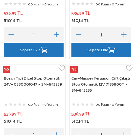
0.0 Puan - 0 Yorum
0.0 Puan - 0 Yorum
536,99 TL
536,99 TL
510,14 TL
510,14 TL
Sepete Ekle
Sepete Ekle
%5
%5
Klf
Klf
Bosch Tipi Dizel Stop Otomatik
Cav-Massey Ferguson Çift Çıkışlı
24V- 0330001047 - SM-643239
Stop Otomatik 12V 7185900T -
SM-643235
0.0 Puan - 0 Yorum
0.0 Puan - 0 Yorum
536,99 TL
536,99 TL
510,14 TL
510,14 TL