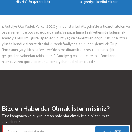
distribütör garantilidir
alışverişin keyfini çıkarın
E-Autolye Oto Yedek Parça, 2020 yılında İstanbul Ataşehir’de e-ticaret siteleri ve
pazaryerlerinde oto yedek parça satış ve pazarlama faaliyetlerinde bulunmak
amacıyla kurulmuştur.Müşterilerinin ihtiyaç ve beklentileri doğrultusunda 2022
yılında kendi e-ticaret sitesini kurarak faaliyet alanını genişletmiştir.Grup
firmasının 50 yıllık sektörel tecrübesi ve dinamik kadrosu ile teknolojik
gelişmeleri yakından takip eden E-Autolye global e-ticaret platformlarında
hizmet veren güçlü bir marka olma yolunda ilerlemektedir.
Bizden Haberdar Olmak İster misiniz?
Tüm kampanya ve duyurulardan haberdar olmak için e-bültenimize
kaydolunuz.