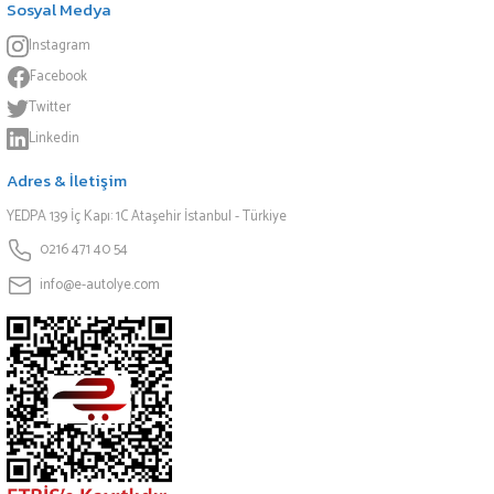
Sosyal Medya
Instagram
Facebook
Twitter
Linkedin
Adres & İletişim
YEDPA 139 İç Kapı: 1C Ataşehir İstanbul - Türkiye
0216 471 40 54
info@e-autolye.com