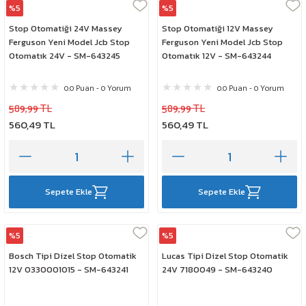
%5
%5
Klf
Klf
Stop Otomatiği 24V Massey
Stop Otomatiği 12V Massey
Ferguson Yeni Model Jcb Stop
Ferguson Yeni Model Jcb Stop
Otomatık 24V - SM-643245
Otomatık 12V - SM-643244
0.0 Puan - 0 Yorum
0.0 Puan - 0 Yorum
589,99 TL
589,99 TL
560,49 TL
560,49 TL
Sepete Ekle
Sepete Ekle
%5
%5
Klf
Klf
Bosch Tipi Dizel Stop Otomatik
Lucas Tipi Dizel Stop Otomatik
12V 0330001015 - SM-643241
24V 7180049 - SM-643240