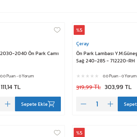
%5
Çeray
 2030-2040 Ön Park Camı
Ön Park Lambası Y.M.Güneş
Sağ 240-285 - 712220-RH
0.0 Puan - 0 Yorum
0.0 Puan - 0 Yorum
111,14 TL
319,99 TL
303,99 TL
Sepete Ekle
Sepet
%5