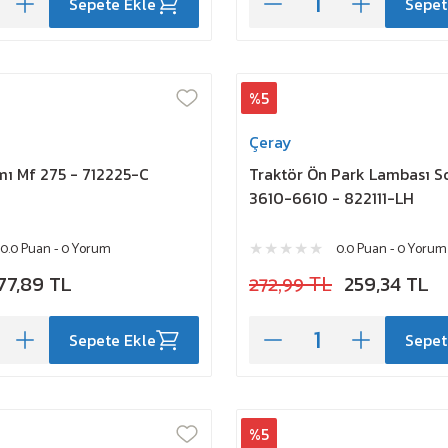
Sepete Ekle
Sepet
%5
Çeray
ı Mf 275 - 712225-C
Traktör Ön Park Lambası S
3610-6610 - 822111-LH
0.0 Puan - 0 Yorum
0.0 Puan - 0 Yorum
77,89 TL
272,99 TL
259,34 TL
Sepete Ekle
Sepet
%5