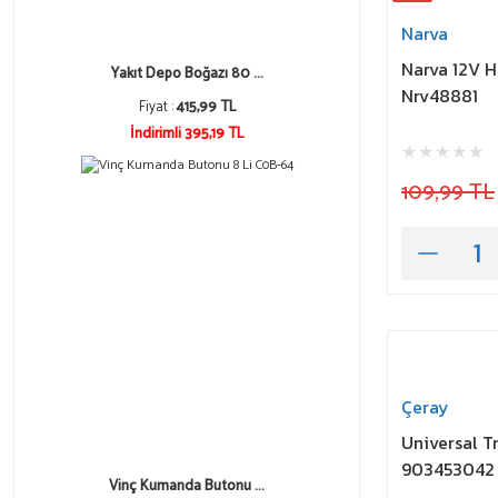
Narva
Narva 12V 
Yakıt Depo Boğazı 80 ...
Nrv48881
Fiyat :
415,99 TL
İndirimli 395,19 TL
109,99 TL
Çeray
Universal T
903453042
Vinç Kumanda Butonu ...