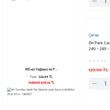
Çeray
Ön Park Cam
240 - 285 -
139,99 TL
WD-40 Yağlayıcı ve P ...
Fiyat :
324,99 TL
İndirimli 308,74 TL