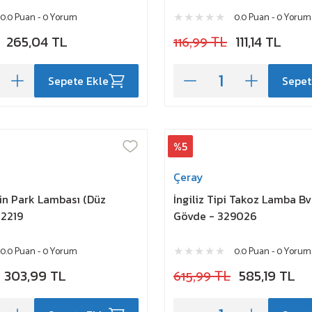
0.0 Puan - 0 Yorum
0.0 Puan - 0 Yorum
265,04 TL
116,99 TL
111,14 TL
Sepete Ekle
Sepet
%5
Çeray
in Park Lambası (Düz
İngiliz Tipi Takoz Lamba Bv
12219
Gövde - 329026
0.0 Puan - 0 Yorum
0.0 Puan - 0 Yorum
303,99 TL
615,99 TL
585,19 TL