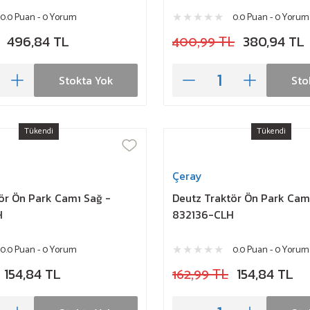
0.0 Puan - 0 Yorum
0.0 Puan - 0 Yorum
496,84 TL
400,99 TL
380,94 TL
Stokta Yok
Sto
Tükendi
Tükendi
Çeray
ör Ön Park Camı Sağ -
Deutz Traktör Ön Park Camı
H
832136-CLH
0.0 Puan - 0 Yorum
0.0 Puan - 0 Yorum
154,84 TL
162,99 TL
154,84 TL