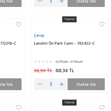
kta Yok
Stokta Yok
Tükendi
Çeray
 712218-C
Landini Ön Park Camı - 352422-C
0.0 Puan - 0 Yorum
92,99 TL
88,34 TL
kta Yok
Stokta Yok
Tükendi