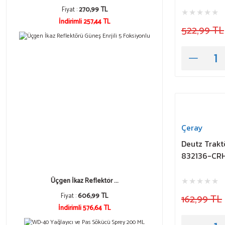
Fiyat :
270,99 TL
İndirimli 257,44 TL
522,99 TL
Çeray
Deutz Trakt
832136-CR
Üçgen İkaz Reflektör ...
Fiyat :
606,99 TL
162,99 TL
İndirimli 576,64 TL