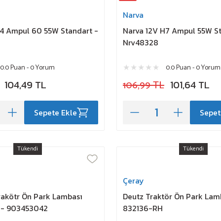
Narva
H4 Ampul 60 55W Standart -
Narva 12V H7 Ampul 55W St
Nrv48328
0.0 Puan - 0 Yorum
0.0 Puan - 0 Yorum
104,49 TL
106,99 TL
101,64 TL
Sepete Ekle
Sepet
Tükendi
Tükendi
Çeray
rakötr Ön Park Lambası
Deutz Traktör Ön Park Lam
 - 903453042
832136-RH