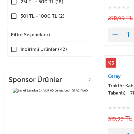
251 TL - 500 TL (18)
501 TL - 1000 TL (2)
278,99 TL
Filtre Seçenekleri
İndirimli Ürünler (42)
%5
Çeray
Sponsor Ürünler
Traktör Kab
Tabanlı) - 7
319,99 TL