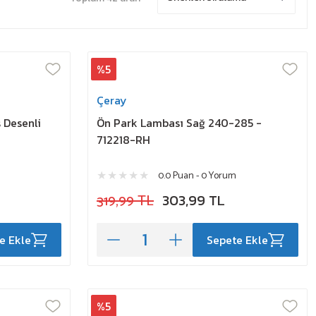
%5
Çeray
 Desenli
Ön Park Lambası Sağ 240-285 -
712218-RH
0.0 Puan - 0 Yorum
319,99 TL
303,99 TL
e Ekle
Sepete Ekle
%5