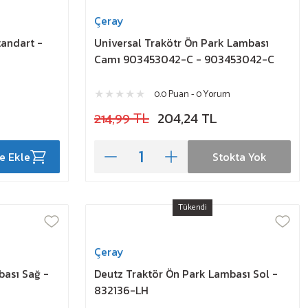
Çeray
andart -
Universal Trakötr Ön Park Lambası
Camı 903453042-C - 903453042-C
0.0 Puan - 0 Yorum
214,99 TL
204,24 TL
e Ekle
Stokta Yok
Tükendi
Çeray
bası Sağ -
Deutz Traktör Ön Park Lambası Sol -
832136-LH