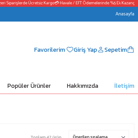
Siparişlerde Ücretsiz Kargo
💳 Havale / EFT Ödemelerinde %5 Ek Kazanç
📦250
Anasayfa
Favorilerim
Giriş Yap
Sepetim
Popüler Ürünler
Hakkımızda
İletişim
Toplam 42 ürün