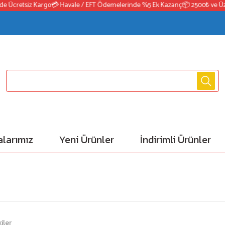
Ücretsiz Kargo
💳 Havale / EFT Ödemelerinde %5 Ek Kazanç
📦 2500₺ ve Üzeri 
larımız
Yeni Ürünler
İndirimli Ürünler
iler