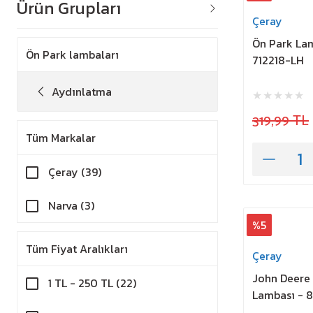
Ürün Grupları
Çeray
Ön Park La
Ön Park lambaları
712218-LH
Aydınlatma
319,99 TL
Tüm Markalar
Çeray (39)
Narva (3)
%5
Tüm Fiyat Aralıkları
Çeray
John Deere
1 TL - 250 TL (22)
Lambası - 