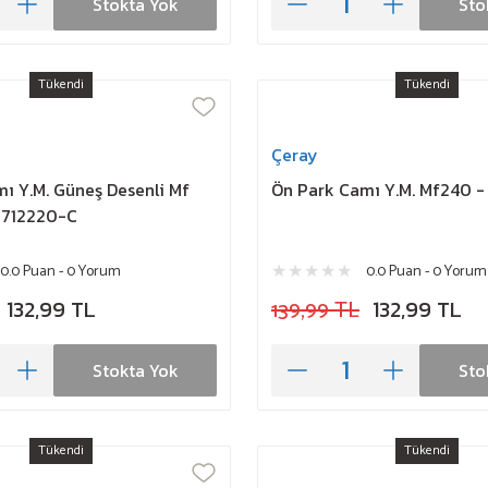
Stokta Yok
Sto
Tükendi
Tükendi
Çeray
ı Y.M. Güneş Desenli Mf
Ön Park Camı Y.M. Mf240 -
 712220-C
0.0 Puan - 0 Yorum
0.0 Puan - 0 Yorum
132,99 TL
139,99 TL
132,99 TL
Stokta Yok
Sto
Tükendi
Tükendi