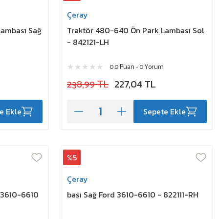
Çeray
Lambası Sağ
Traktör 480-640 Ön Park Lambası Sol
- 842121-LH
0.0 Puan - 0 Yorum
238,99 TL
227,04 TL
e Ekle
Sepete Ekle
%5
Çeray
 3610-6610
bası Sağ Ford 3610-6610 - 822111-RH