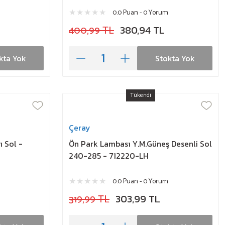
0.0 Puan - 0 Yorum
400,99 TL
380,94 TL
kta Yok
Stokta Yok
Tükendi
Çeray
 Sol -
Ön Park Lambası Y.M.Güneş Desenli Sol
240-285 - 712220-LH
0.0 Puan - 0 Yorum
319,99 TL
303,99 TL