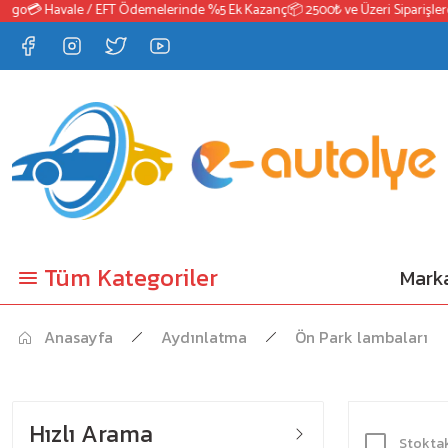
o
💳 Havale / EFT Ödemelerinde %5 Ek Kazanç
📦 2500₺ ve Üzeri Siparişlerde 
Tüm Kategoriler
Marka
Anasayfa
Aydınlatma
Ön Park lambaları
Hızlı Arama
Stoktak