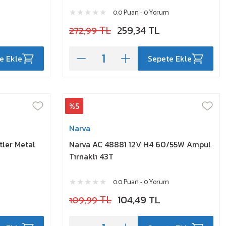
0.0 Puan - 0 Yorum
272,99 TL
259,34 TL
e Ekle
Sepete Ekle
%5
Narva
tler Metal
Narva AC 48881 12V H4 60/55W Ampul
Tırnaklı 43T
0.0 Puan - 0 Yorum
109,99 TL
104,49 TL