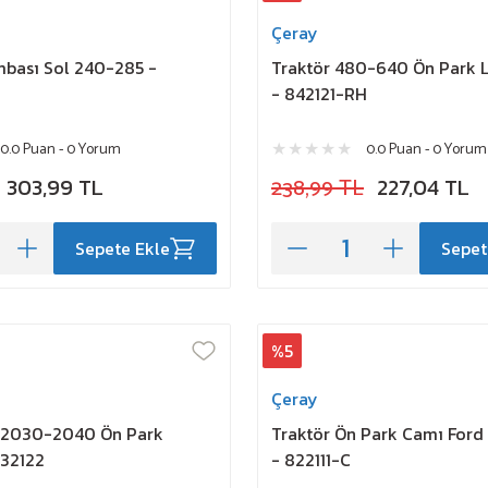
Çeray
mbası Sol 240-285 -
Traktör 480-640 Ön Park 
- 842121-RH
0.0 Puan - 0 Yorum
0.0 Puan - 0 Yorum
303,99 TL
238,99 TL
227,04 TL
Sepete Ekle
Sepet
%5
Çeray
 2030-2040 Ön Park
Traktör Ön Park Camı Ford
832122
- 822111-C