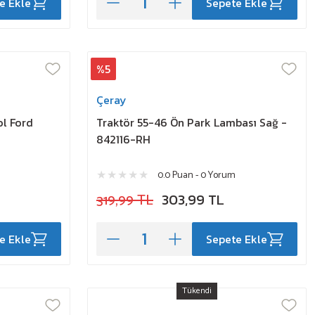
e Ekle
Sepete Ekle
%5
Çeray
ol Ford
Traktör 55-46 Ön Park Lambası Sağ -
842116-RH
0.0 Puan - 0 Yorum
319,99 TL
303,99 TL
e Ekle
Sepete Ekle
Tükendi