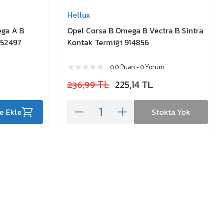
Hellux
ega A B
Opel Corsa B Omega B Vectra B Sintra
052497
Kontak Termiği 914856
0.0 Puan - 0 Yorum
236,99 TL
225,14 TL
e Ekle
Stokta Yok