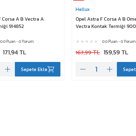
Hellux
F Corsa A B Vectra A
Opel Astra F Corsa A B Om
iği 914852
Vectra Kontak Termiği 90
0.0 Puan - 0 Yorum
0.0 Puan - 0 Yorum
171,94 TL
167,99 TL
159,59 TL
Sepete Ekle
Sepet