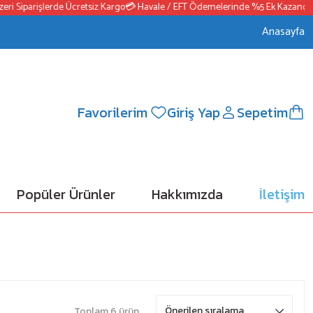
Siparişlerde Ücretsiz Kargo
💳 Havale / EFT Ödemelerinde %5 Ek Kazanç
📦250
Anasayfa
Favorilerim
Giriş Yap
Sepetim
Popüler Ürünler
Hakkımızda
İletişim
Toplam 6 ürün