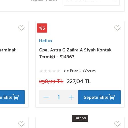
%5
Hellux
erminali
Opel Astra G Zafira A Siyah Kontak
Termiği - 914863
0.0 Puan - 0 Yorum
238,99 TL
227,04 TL
e Ekle
Sepete Ekle
Tükendi