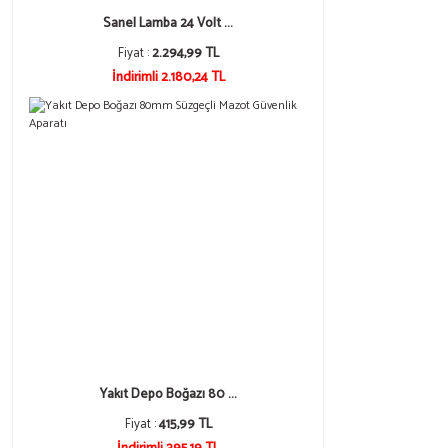
Sanel Lamba 24 Volt ...
Fiyat :
2.294,99 TL
İndirimli 2.180,24 TL
Yakıt Depo Boğazı 80 ...
Fiyat :
415,99 TL