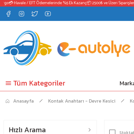
go
💳 Havale / EFT Ödemelerinde %5 Ek Kazanç
📦 2500₺ ve Üzeri Siparişlerde
Tüm Kategoriler
Marka
Anasayfa
Kontak Anahtarı - Devre Kesici
K
Hızlı Arama
Stoktak