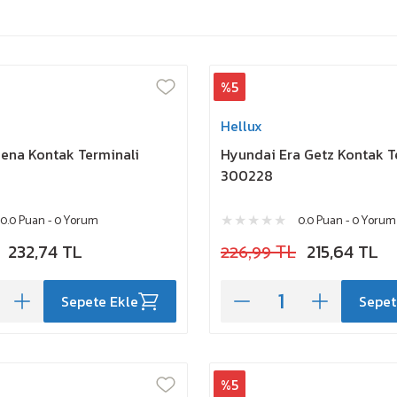
%5
Hellux
Siena Kontak Terminali
Hyundai Era Getz Kontak T
300228
0.0 Puan - 0 Yorum
0.0 Puan - 0 Yorum
232,74 TL
226,99 TL
215,64 TL
Sepete Ekle
Sepet
%5