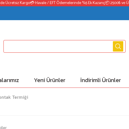
 Ücretsiz Kargo
💳 Havale / EFT Ödemelerinde %5 Ek Kazanç
📦 2500₺ ve Üzeri 
larımız
Yeni Ürünler
İndirimli Ürünler
ontak Termiği
iler