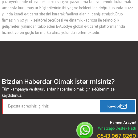
pazaryerlerinde oto yedek parça satış ve pazarlama faaliyetlerinde bulunmak
amacıyla kurulmuştur.Müşterilerinin ihtiyaç ve beklentileri doğrultusunda 2022
yılında kendi e-ticaret sitesini kurarak faaliyet alanını genişletmiştir.Grup
firmasının 50 yıllık sektörel tecrübesi ve dinamik kadrosu ile teknolojik
gelişmeleri yakından takip eden E-Autolye global e-ticaret platformlarında
hizmet veren güçlü bir marka olma yolunda ilerlemektedir.
Bizden Haberdar Olmak İster misiniz?
Tüm kampanya ve duyurulardan haberdar olmak için e-bültenimize
kaydolunuz.
Kaydol
Hemen Arayın!
Whatsapp Destek Hattı
0543 967 8260