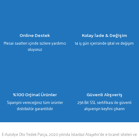
Online Destek
Kolay İade & Değişim
Mesai saatleri içinde sizlere yardımcı
14 iş gün içerisinde iptal ve değişim
oluyoruz
%100 Orjinal Ürünler
Güvenli Alışveriş
Siparişini vereceğiniz tüm ürünler
256 Bit SSL sertifikası ile güvenli
distribütör garantilidir
alışverişin keyfini çıkarın
E-Autolye Oto Yedek Parça, 2020 yılında İstanbul Ataşehir’de e-ticaret siteleri ve