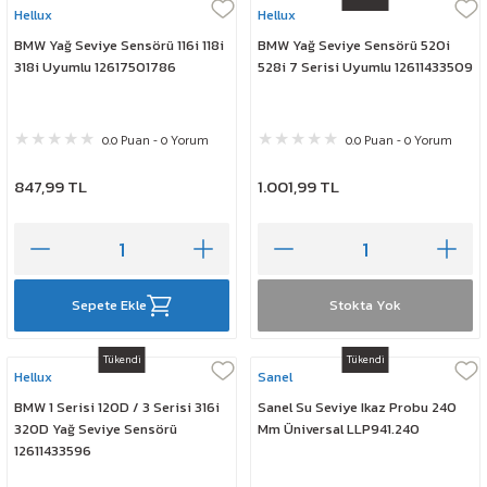
Hellux
Hellux
BMW Yağ Seviye Sensörü 116i 118i
BMW Yağ Seviye Sensörü 520i
318i Uyumlu 12617501786
528i 7 Serisi Uyumlu 12611433509
0.0 Puan - 0 Yorum
0.0 Puan - 0 Yorum
847,99 TL
1.001,99 TL
Sepete Ekle
Stokta Yok
Tükendi
Tükendi
Hellux
Sanel
BMW 1 Serisi 120D / 3 Serisi 316i
Sanel Su Seviye Ikaz Probu 240
320D Yağ Seviye Sensörü
Mm Üniversal LLP941.240
12611433596