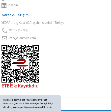
Linkedin
Adres & İletişim
YEDPA 139 İç Kapı: 1C Ataşehir İstanbul - Türkiye
0216 471 40 54
info@e-autolye.com
Hizmet kalitemizi artırmak adına internet
sitemizde çerezler kullanmaktayız. Detaylı bilgi
almak için çerez politikamızı inceleyebilirsiniz.