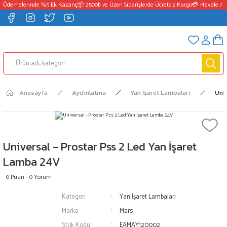
 Ödemelerinde %5 Ek Kazanç
📦 2500₺ ve Üzeri Siparişlerde Ücretsiz Kargo
💳 Havale / E
Anasayfa
Aydınlatma
Yan İşaret Lambaları
Uni
Universal - Prostar Pss 2 Led Yan İşaret
Lamba 24V
0 Puan - 0 Yorum
Kategori
Yan İşaret Lambaları
Marka
Mars
Stok Kodu
EAMAY120002