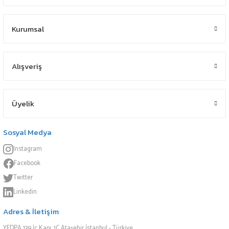
Kurumsal
Alışveriş
Üyelik
Sosyal Medya
Instagram
Facebook
Twitter
Linkedin
Adres & İletişim
YEDPA 139 İç Kapı: 1C Ataşehir İstanbul - Türkiye