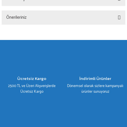
Bu ürüne ilk yorumu siz yapın!
Önerileriniz
Yorum Yaz
Bu ürünün fiyat bilgisi, resim, ürün açıklamalarında ve diğer konularda yetersiz
gördüğünüz noktaları öneri formunu kullanarak tarafımıza iletebilirsiniz.
Görüş ve önerileriniz için teşekkür ederiz.
Ürün resmi kalitesiz, bozuk veya görüntülenemiyor.
Ürün açıklamasında eksik bilgiler bulunuyor.
Ürün bilgilerinde hatalar bulunuyor.
Ücretsiz Kargo
İndirimli Ürünler
Ürün fiyatı diğer sitelerden daha pahalı.
2500 TL ve Üzeri Alışverişlerde
Dönemsel olarak sizlere kampanyalı
Bu ürüne benzer farklı alternatifler olmalı.
Ücretsiz Kargo
ürünler sunuyoruz