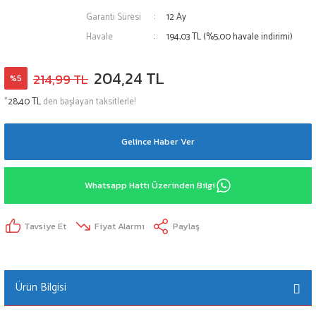
Garanti Süresi
12 Ay
Havale
194,03 TL (%5,00 havale indirimi)
204,24 TL
214,99 TL
%5
*
28,40 TL
den başlayan taksitlerle!
Gelince Haber Ver
Whatsapp Hattı Üzerinden Bilgi
Tavsiye Et
Fiyat Alarmı
Paylaş
Ürün Bilgisi