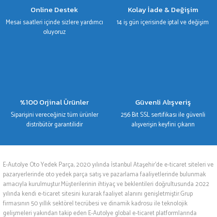
Gönder
Online Destek
Kolay İade & Değişim
Mesai saatleri içinde sizlere yardımcı
14 iş gün içerisinde iptal ve değişim
oluyoruz
%100 Orjinal Ürünler
Güvenli Alışveriş
Siparişini vereceğiniz tüm ürünler
256 Bit SSL sertifikası ile güvenli
distribütör garantilidir
alışverişin keyfini çıkarın
E-Autolye Oto Yedek Parça, 2020 yılında İstanbul Ataşehir’de e-ticaret siteleri ve
pazaryerlerinde oto yedek parça satış ve pazarlama faaliyetlerinde bulunmak
amacıyla kurulmuştur.Müşterilerinin ihtiyaç ve beklentileri doğrultusunda 2022
yılında kendi e-ticaret sitesini kurarak faaliyet alanını genişletmiştir.Grup
firmasının 50 yıllık sektörel tecrübesi ve dinamik kadrosu ile teknolojik
gelişmeleri yakından takip eden E-Autolye global e-ticaret platformlarında