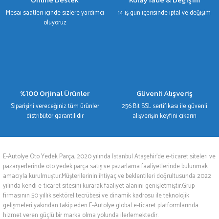
Mesai saatleri içinde sizlere yardımcı
14 iş gün içerisinde iptal ve değişim
oluyoruz
%100 Orjinal Ürünler
Güvenli Alışveriş
Siparişini vereceğiniz tüm ürünler
256 Bit SSL sertifikası ile güvenli
distribütör garantilidir
alışverişin keyfini çıkarın
E-Autolye Oto Yedek Parça, 2020 yılında İstanbul Ataşehir’de e-ticaret siteleri ve
pazaryerlerinde oto yedek parça satış ve pazarlama faaliyetlerinde bulunmak
amacıyla kurulmuştur.Müşterilerinin ihtiyaç ve beklentileri doğrultusunda 2022
yılında kendi e-ticaret sitesini kurarak faaliyet alanını genişletmiştir.Grup
firmasının 50 yıllık sektörel tecrübesi ve dinamik kadrosu ile teknolojik
gelişmeleri yakından takip eden E-Autolye global e-ticaret platformlarında
hizmet veren güçlü bir marka olma yolunda ilerlemektedir.