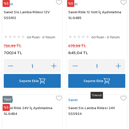
%5
%5
Sanel
Sanel
Sanel Sis Lamba Rölesi 12V
Sanel Röle 12 Volt İç Aydınlatma
SSS912
SLG485
0.0 Puan - 0 Yorum
0.0 Puan - 0 Yorum
736,99 TL
678,99 TL
700,14 TL
645,04 TL
Sepete Ekle
Sepete Ekle
Tükendi
Yeni
Sanel
Sanel
%5
Sanel Röle 24V İç Aydınlatma
Sanel Sis Lamba Rölesi 24V
SLG484
SSS924