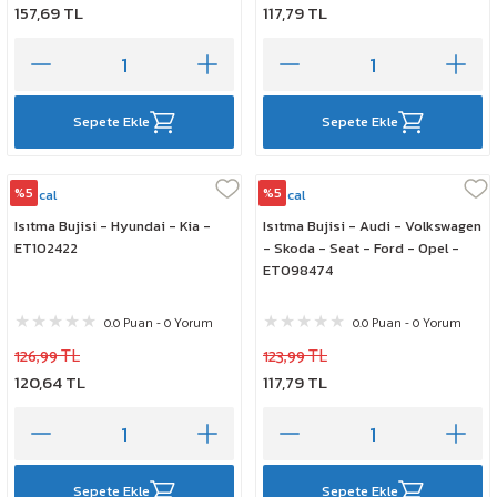
157,69 TL
117,79 TL
Sepete Ekle
Sepete Ekle
%5
%5
Rescal
Rescal
Isıtma Bujisi - Hyundai - Kia -
Isıtma Bujisi - Audi - Volkswagen
ET102422
- Skoda - Seat - Ford - Opel -
ET098474
0.0 Puan - 0 Yorum
0.0 Puan - 0 Yorum
126,99 TL
123,99 TL
120,64 TL
117,79 TL
Sepete Ekle
Sepete Ekle