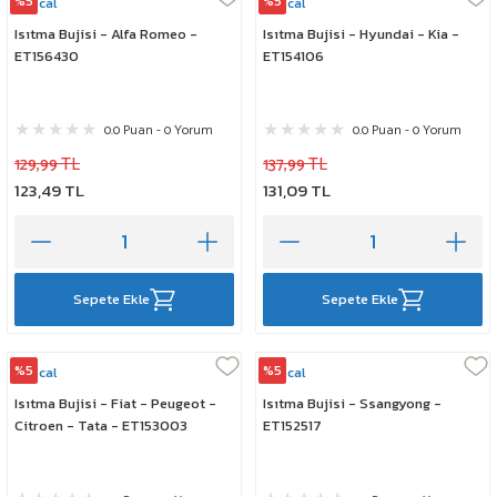
%5
%5
Rescal
Rescal
Isıtma Bujisi - Alfa Romeo -
Isıtma Bujisi - Hyundai - Kia -
ET156430
ET154106
0.0 Puan - 0 Yorum
0.0 Puan - 0 Yorum
129,99 TL
137,99 TL
123,49 TL
131,09 TL
Sepete Ekle
Sepete Ekle
%5
%5
Rescal
Rescal
Isıtma Bujisi - Fiat - Peugeot -
Isıtma Bujisi - Ssangyong -
Citroen - Tata - ET153003
ET152517