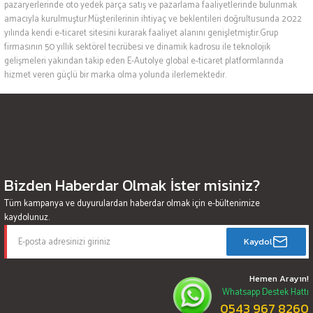
pazaryerlerinde oto yedek parça satış ve pazarlama faaliyetlerinde bulunmak
amacıyla kurulmuştur.Müşterilerinin ihtiyaç ve beklentileri doğrultusunda 2022
yılında kendi e-ticaret sitesini kurarak faaliyet alanını genişletmiştir.Grup
firmasının 50 yıllık sektörel tecrübesi ve dinamik kadrosu ile teknolojik
gelişmeleri yakından takip eden E-Autolye global e-ticaret platformlarında
hizmet veren güçlü bir marka olma yolunda ilerlemektedir.
Bizden Haberdar Olmak İster misiniz?
Tüm kampanya ve duyurulardan haberdar olmak için e-bültenimize
kaydolunuz.
Kaydol
Hemen Arayın!
Whatsapp Destek Hattı
0543 967 8260