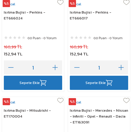
%5
%5
Rescal
Rescal
Isıtma Bujisi - Perkins -
Isıtma Bujisi - Perkins -
ET666024
ET666017
0.0 Puan - 0 Yorum
0.0 Puan - 0 Yorum
160,99 TL
160,99 TL
152,94 TL
152,94 TL
Sepete Ekle
Sepete Ekle
%5
%5
Rescal
Rescal
Isıtma Bujisi - Mitsubishi -
Isıtma Bujisi - Mercedes - Nissan
ET170004
- Infiniti - Opel - Renault - Dacia
- ET163091