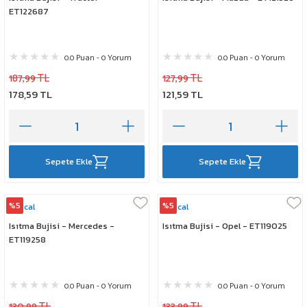
ET122687
0.0 Puan - 0 Yorum
0.0 Puan - 0 Yorum
187,99 TL
127,99 TL
178,59 TL
121,59 TL
Sepete Ekle
Sepete Ekle
%5
%5
Rescal
Rescal
Isıtma Bujisi - Mercedes -
Isıtma Bujisi - Opel - ET119025
ET119258
0.0 Puan - 0 Yorum
0.0 Puan - 0 Yorum
130,99 TL
133,99 TL