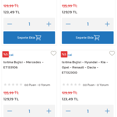
129,99 TL
135,99 TL
123,49 TL
129,19 TL
Sepete Ekle
Sepete Ekle
%5
%5
Rescal
Rescal
Isıtma Bujisi - Mercedes -
Isıtma Bujisi - Hyundai - Kia -
ET133106
Opel - Renault - Dacia -
ET132300
0.0 Puan - 0 Yorum
0.0 Puan - 0 Yorum
135,99 TL
129,99 TL
129,19 TL
123,49 TL