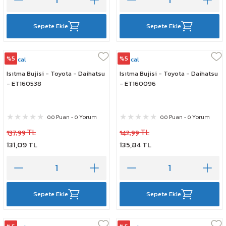
Sepete Ekle
Sepete Ekle
%5
%5
Rescal
Rescal
Isıtma Bujisi - Toyota - Daihatsu
Isıtma Bujisi - Toyota - Daihatsu
- ET160538
- ET160096
0.0 Puan - 0 Yorum
0.0 Puan - 0 Yorum
137,99 TL
142,99 TL
131,09 TL
135,84 TL
Sepete Ekle
Sepete Ekle