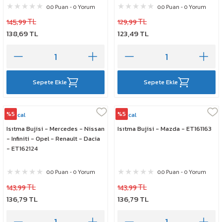
0.0 Puan - 0 Yorum
0.0 Puan - 0 Yorum
145,99 TL
129,99 TL
138,69 TL
123,49 TL
Sepete Ekle
Sepete Ekle
%5
%5
Rescal
Rescal
Isıtma Bujisi - Mercedes - Nissan
Isıtma Bujisi - Mazda - ET161163
- Infiniti - Opel - Renault - Dacia
- ET162124
0.0 Puan - 0 Yorum
0.0 Puan - 0 Yorum
143,99 TL
143,99 TL
136,79 TL
136,79 TL