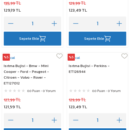
135,99 TL
129,99 TL
129,19 TL
123,49 TL
Sepete Ekle
Sepete Ekle
%5
%5
Rescal
Rescal
Isıtma Bujisi - Bmw - Mini
Isıtma Bujisi - Perkins -
Cooper - Ford - Peugeot -
ET126944
Citroen - Volvo - Rover -
ET127012
0.0 Puan - 0 Yorum
0.0 Puan - 0 Yorum
127,99 TL
129,99 TL
121,59 TL
123,49 TL