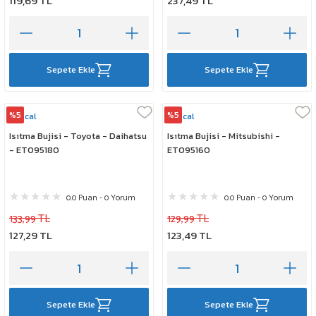
119,69 TL
237,49 TL
Sepete Ekle
Sepete Ekle
%5
%5
Rescal
Rescal
Isıtma Bujisi - Toyota - Daihatsu
Isıtma Bujisi - Mitsubishi -
- ET095180
ET095160
0.0 Puan - 0 Yorum
0.0 Puan - 0 Yorum
133,99 TL
129,99 TL
127,29 TL
123,49 TL
Sepete Ekle
Sepete Ekle