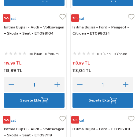
%5
%5
Rescal
Rescal
Isıtma Bujisi - Audi - Volkswagen
Isıtma Bujisi - Ford - Peugeot -
- Skoda - Seat - ET098104
Citroen - ET098024
0.0 Puan - 0 Yorum
0.0 Puan - 0 Yorum
119,99 TL
118,99 TL
113,99 TL
113,04 TL
Sepete Ekle
Sepete Ekle
%5
%5
Rescal
Rescal
Isıtma Bujisi - Audi - Volkswagen
Isıtma Bujisi - Ford - ET096301
- Skoda - Seat - ET097119