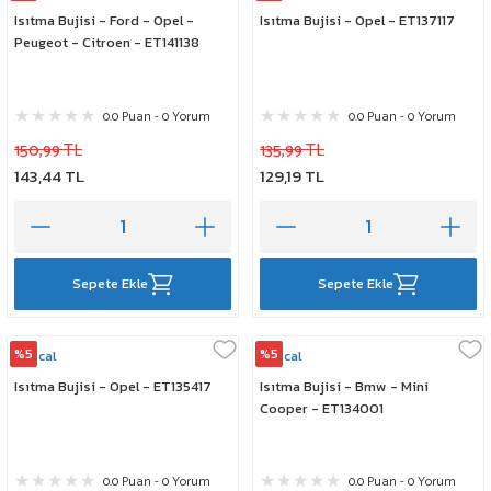
Isıtma Bujisi - Ford - Opel -
Isıtma Bujisi - Opel - ET137117
Peugeot - Citroen - ET141138
0.0 Puan - 0 Yorum
0.0 Puan - 0 Yorum
150,99 TL
135,99 TL
143,44 TL
129,19 TL
Sepete Ekle
Sepete Ekle
%5
%5
Rescal
Rescal
Isıtma Bujisi - Opel - ET135417
Isıtma Bujisi - Bmw - Mini
Cooper - ET134001
0.0 Puan - 0 Yorum
0.0 Puan - 0 Yorum