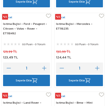
Sepete Ekle
Sepete Ekle
%5
%5
Rescal
Rescal
Isıtma Bujisi - Ford - Peugeot -
Isıtma Bujisi - Mercedes -
Citroen - Volvo - Rover -
ET116235
ET118492
0.0 Puan - 0 Yorum
0.0 Puan - 0 Yorum
129,99 TL
130,99 TL
123,49 TL
124,44 TL
Sepete Ekle
Sepete Ekle
%5
%5
Rescal
Rescal
Isıtma Bujisi - Land Rover -
Isıtma Bujisi - Bmw - Mini