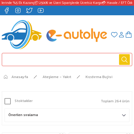
inde %5 Ek Kazanç
📦 2500₺ ve Üzeri Siparişlerde Ücretsiz Kargo
💳 Havale / EFT Ödemel
Anasayfa
Ateşleme - Yakıt
Kızdırma Bujisi
Stoktakiler
Toplam 264 ürün