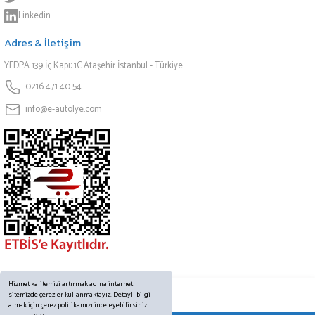
Linkedin
Adres & İletişim
YEDPA 139 İç Kapı: 1C Ataşehir İstanbul - Türkiye
0216 471 40 54
info@e-autolye.com
Hizmet kalitemizi artırmak adına internet
sitemizde çerezler kullanmaktayız. Detaylı bilgi
almak için çerez politikamızı inceleyebilirsiniz.