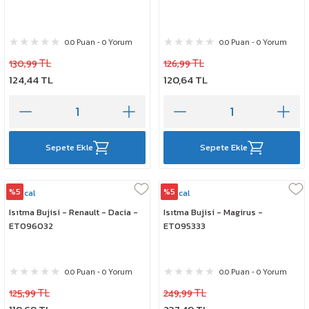
0.0 Puan - 0 Yorum
0.0 Puan - 0 Yorum
130,99 TL
126,99 TL
124,44 TL
120,64 TL
Sepete Ekle
Sepete Ekle
%5
%5
Rescal
Rescal
Isıtma Bujisi - Renault - Dacia -
Isıtma Bujisi - Magirus -
ET096032
ET095333
0.0 Puan - 0 Yorum
0.0 Puan - 0 Yorum
125,99 TL
249,99 TL