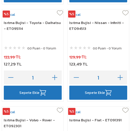
%5
%5
Rescal
Rescal
Isıtma Bujisi - Toyota - Daihatsu
Isıtma Bujisi - Nissan - Infiniti -
- ET095114
ET094513
0.0 Puan - 0 Yorum
0.0 Puan - 0 Yorum
133,99 TL
129,99 TL
127,29 TL
123,49 TL
Sepete Ekle
Sepete Ekle
%5
%5
Rescal
Rescal
Isıtma Bujisi - Volvo - Rover -
Isıtma Bujisi - Fiat - ET091391
ET092301