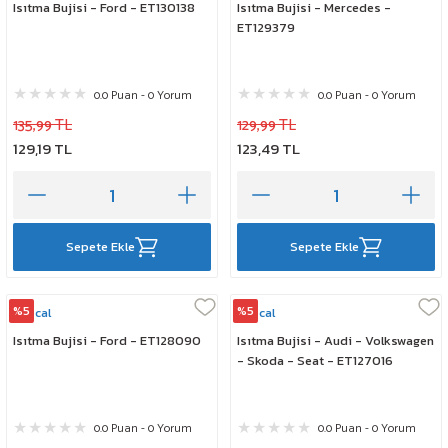
Isıtma Bujisi - Ford - ET130138
Isıtma Bujisi - Mercedes -
ET129379
0.0 Puan - 0 Yorum
0.0 Puan - 0 Yorum
135,99 TL
129,99 TL
129,19 TL
123,49 TL
Sepete Ekle
Sepete Ekle
%5
%5
Rescal
Rescal
Isıtma Bujisi - Ford - ET128090
Isıtma Bujisi - Audi - Volkswagen
- Skoda - Seat - ET127016
0.0 Puan - 0 Yorum
0.0 Puan - 0 Yorum