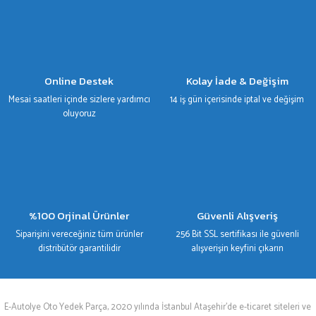
Online Destek
Kolay İade & Değişim
Mesai saatleri içinde sizlere yardımcı
14 iş gün içerisinde iptal ve değişim
oluyoruz
%100 Orjinal Ürünler
Güvenli Alışveriş
Siparişini vereceğiniz tüm ürünler
256 Bit SSL sertifikası ile güvenli
distribütör garantilidir
alışverişin keyfini çıkarın
E-Autolye Oto Yedek Parça, 2020 yılında İstanbul Ataşehir’de e-ticaret siteleri ve