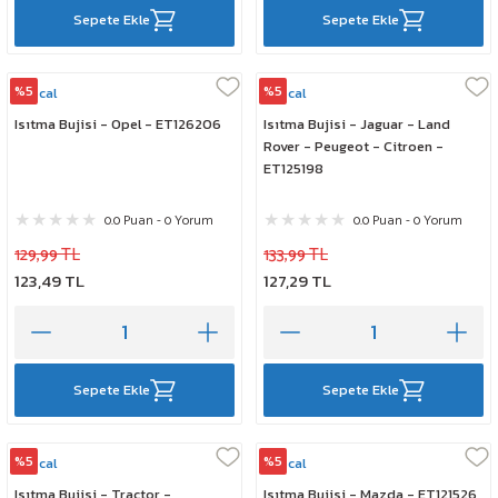
Sepete Ekle
Sepete Ekle
%5
%5
Rescal
Rescal
Isıtma Bujisi - Opel - ET126206
Isıtma Bujisi - Jaguar - Land
Rover - Peugeot - Citroen -
ET125198
0.0 Puan - 0 Yorum
0.0 Puan - 0 Yorum
129,99 TL
133,99 TL
123,49 TL
127,29 TL
Sepete Ekle
Sepete Ekle
%5
%5
Rescal
Rescal
Isıtma Bujisi - Tractor -
Isıtma Bujisi - Mazda - ET121526