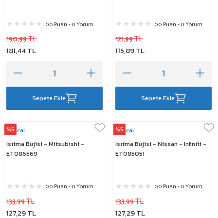
0.0 Puan - 0 Yorum
0.0 Puan - 0 Yorum
190,99 TL
121,99 TL
181,44 TL
115,89 TL
Sepete Ekle
Sepete Ekle
%5
%5
Rescal
Rescal
Isıtma Bujisi - Mitsubishi -
Isıtma Bujisi - Nissan - Infiniti -
ET086569
ET085051
0.0 Puan - 0 Yorum
0.0 Puan - 0 Yorum
133,99 TL
133,99 TL
127,29 TL
127,29 TL