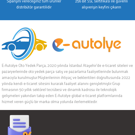
Siparişini vereceğiniz tüm ürünler
256 Bit SSL sertifikası ile güvenli
distribütör garantilidir
alışverişin keyfini çıkarın
E-Autolye Oto Yedek Parça, 2020 yılında İstanbul Ataşehir’de e-ticaret siteleri ve
pazaryerlerinde oto yedek parça satış ve pazarlama faaliyetlerinde bulunmak
amacıyla kurulmuştur.Müşterilerinin ihtiyaç ve beklentileri doğrultusunda 2022
yılında kendi e-ticaret sitesini kurarak faaliyet alanını genişletmiştir.Grup
firmasının 50 yıllık sektörel tecrübesi ve dinamik kadrosu ile teknolojik
gelişmeleri yakından takip eden E-Autolye global e-ticaret platformlarında
hizmet veren güçlü bir marka olma yolunda ilerlemektedir.