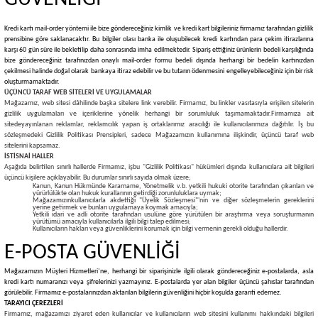
Kredi kartı mail-order yöntemi ile bize göndereceğiniz kimlik ve kredi kart bilgileriniz firmamız tarafından gizlilik
prensibine göre saklanacaktır. Bu bilgiler olası banka ile oluşubilecek kredi kartından para çekim itirazlarına
karşı 60 gün süre ile bekletilip daha sonrasında imha edilmektedir. Sipariş ettiğiniz ürünlerin bedeli karşılığında
bize göndereceğiniz tarafınızdan onaylı mail-order formu bedeli dışında herhangi bir bedelin kartınızdan
çekilmesi halinde doğal olarak bankaya itiraz edebilir ve bu tutarın ödenmesini engelleyebileceğiniz için bir risk
oluşturmamaktadır.
ÜÇÜNCÜ TARAF WEB SİTELERİ VE UYGULAMALAR
Mağazamız, web sitesi dâhilinde başka sitelere link verebilir. Firmamız, bu linkler vasıtasıyla erişilen sitelerin
gizlilik uygulamaları ve içeriklerine yönelik herhangi bir sorumluluk taşımamaktadır.
Firmamıza ait
sitede
yayınlanan reklamlar, reklamcılık yapan iş ortaklarımız aracılığı ile kullanıcılarımıza dağıtılır. İş bu
sözleşmedeki Gizlilik Politikası Prensipleri, sadece Mağazamızın kullanımına ilişkindir, üçüncü taraf web
sitelerini kapsamaz.
İSTİSNAİ HALLER
Aşağıda belirtilen sınırlı hallerde Firmamız, işbu "Gizlilik Politikası" hükümleri dışında kullanıcılara ait bilgileri
üçüncü kişilere açıklayabilir. Bu durumlar sınırlı sayıda olmak üzere;
Kanun, Kanun Hükmünde Kararname, Yönetmelik v.b. yetkili hukuki otorite tarafından çıkarılan ve
yürürlülükte olan hukuk kurallarının getirdiği zorunluluklara uymak;
Mağazamızınkullanıcılarla akdettiği "Üyelik Sözleşmesi"'nin ve diğer sözleşmelerin gereklerini
yerine getirmek ve bunları uygulamaya koymak amacıyla;
Yetkili idari ve adli otorite tarafından usulüne göre yürütülen bir araştırma veya soruşturmanın
yürütümü amacıyla kullanıcılarla ilgili bilgi talep edilmesi;
Kullanıcıların hakları veya güvenliklerini korumak için bilgi vermenin gerekli olduğu hallerdir.
E-POSTA GÜVENLİĞİ
Mağazamızın Müşteri Hizmetleri’ne, herhangi bir siparişinizle ilgili olarak göndereceğiniz e-postalarda, asla
kredi kartı numaranızı veya şifrelerinizi yazmayınız. E-postalarda yer alan bilgiler üçüncü şahıslar tarafından
görülebilir. Firmamız e-postalarınızdan aktarılan bilgilerin güvenliğini hiçbir koşulda garanti edemez.
TARAYICI ÇEREZLERİ
Firmamız, mağazamızı ziyaret eden kullanıcılar ve kullanıcıların web sitesini kullanımı hakkındaki bilgileri