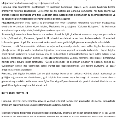
Mağazamız
tarafından işin doğası gereği toplanmaktadır.
Firmamız bazı dönemlerde müşterilerine ve üyelerine kampanya bilgileri, yeni ürünler hakkında bilgiler,
promosyon teklifleri gönderebilir. Üyelerimiz bu gibi bilgileri alıp almama konusunda her türlü seçimi üye
olurken yapabilir, sonrasında üye girişi yaptıktan sonra hesap bilgileri bölümünden bu seçimi değiştirilebilir ya
da kendisine gelen bilgilendirme iletisindeki linkle bildirim yapabilir.
Mağazamız
üzerinden veya eposta ile gerçekleştirilen onay sürecinde, üyelerimiz tarafından mağazamıza
elektronik ortamdan iletilen kişisel bilgiler, Üyelerimiz ile yaptığımız "Kullanıcı Sözleşmesi" ile belirlenen
amaçlar ve kapsam dışında üçüncü kişilere açıklanmayacaktır.
Sistemle ilgili sorunların tanımlanması ve verilen hizmet ile ilgili çıkabilecek sorunların veya uyuşmazlıkların
hızla çözülmesi için,
Firmamız
, üyelerinin IP adresini kaydetmekte ve bunu kullanmaktadır. IP adresleri,
kullanıcıları genel bir şekilde tanımlamak ve kapsamlı demografik bilgi toplamak amacıyla da kullanılabilir.
Firmamız
, Üyelik Sözleşmesi ile belirlenen amaçlar ve kapsam dışında da, talep edilen bilgileri kendisi veya
işbirliği içinde olduğu kişiler tarafından doğrudan pazarlama yapmak amacıyla kullanabilir. Kişisel bilgiler,
gerektiğinde kullanıcıyla temas kurmak için de kullanılabilir.
Firmamız
tarafından talep edilen bilgiler veya
kullanıcı tarafından sağlanan bilgiler veya
Mağazamız
üzerinden yapılan işlemlerle ilgili bilgiler;
Firmamız
ve
işbirliği içinde olduğu kişiler tarafından, "Üyelik Sözleşmesi" ile belirlenen amaçlar ve kapsam dışında da,
üyelerimizin kimliği ifşa edilmeden çeşitli istatistiksel değerlendirmeler, veri tabanı oluşturma ve pazar
araştırmalarında kullanılabilir.
Firmamız
, gizli bilgileri kesinlikle özel ve gizli tutmayı, bunu bir sır saklama yükümü olarak addetmeyi ve
gizliliğin sağlanması ve sürdürülmesi, gizli bilginin tamamının veya herhangi bir kısmının kamu alanına
girmesini veya yetkisiz kullanımını veya üçüncü bir kişiye ifşasını önlemek için gerekli tüm tedbirleri almayı ve
gerekli özeni göstermeyi taahhüt etmektedir.
KREDİ KARTI GÜVENLİĞİ
Firmamız
, alışveriş sitelerimizden alışveriş yapan kredi kartı sahiplerinin güvenliğini ilk planda tutmaktadır.
Kredi kartı bilgileriniz hiçbir şekilde sistemimizde saklanmamaktadır.
İşlemler sürecine girdiğinizde güvenli bir sitede olduğunuzu anlamak için dikkat etmeniz gereken iki şey vardır.
Bunlardan biri tarayıcınızın en alt satırında bulunan bir anahtar ya da kilit simgesidir. Bu güvenli bir internet