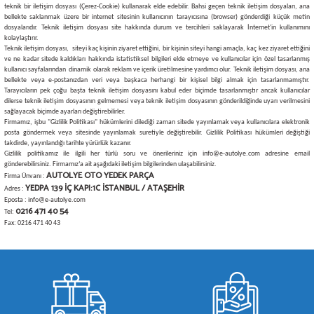
teknik bir iletişim dosyası (Çerez-Cookie) kullanarak elde edebilir. Bahsi geçen teknik iletişim dosyaları, ana
bellekte saklanmak üzere bir internet sitesinin kullanıcının tarayıcısına (browser) gönderdiği küçük metin
dosyalarıdır. Teknik iletişim dosyası site hakkında durum ve tercihleri saklayarak İnternet'in kullanımını
kolaylaştırır.
Teknik iletişim dosyası, siteyi kaç kişinin ziyaret ettiğini, bir kişinin siteyi hangi amaçla, kaç kez ziyaret ettiğini
ve ne kadar sitede kaldıkları hakkında istatistiksel bilgileri elde etmeye ve kullanıcılar için özel tasarlanmış
kullanıcı sayfalarından dinamik olarak reklam ve içerik üretilmesine yardımcı olur. Teknik iletişim dosyası, ana
bellekte veya e-postanızdan veri veya başkaca herhangi bir kişisel bilgi almak için tasarlanmamıştır.
Tarayıcıların pek çoğu başta teknik iletişim dosyasını kabul eder biçimde tasarlanmıştır ancak kullanıcılar
dilerse teknik iletişim dosyasının gelmemesi veya teknik iletişim dosyasının gönderildiğinde uyarı verilmesini
sağlayacak biçimde ayarları değiştirebilirler.
Firmamız, işbu "Gizlilik Politikası" hükümlerini dilediği zaman sitede yayınlamak veya kullanıcılara elektronik
posta göndermek veya sitesinde yayınlamak suretiyle değiştirebilir. Gizlilik Politikası hükümleri değiştiği
takdirde, yayınlandığı tarihte yürürlük kazanır.
Gizlilik politikamız ile ilgili her türlü soru ve önerileriniz için
info@e-autolye.com
adresine email
gönderebilirsiniz. Firmamız’a ait aşağıdaki iletişim bilgilerinden ulaşabilirsiniz.
AUTOLYE OTO YEDEK PARÇA
Firma Ünvanı :
YEDPA 139 İÇ KAPI:1C İSTANBUL / ATAŞEHİR
Adres :
Eposta : info@e-autolye.com
0216 471 40 54
Tel:
Fax: 0216 471 40 43