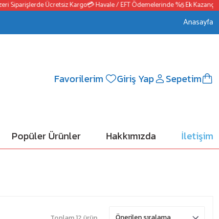
Siparişlerde Ücretsiz Kargo
💳 Havale / EFT Ödemelerinde %5 Ek Kazanç
📦250
Anasayfa
Favorilerim
Giriş Yap
Sepetim
Popüler Ürünler
Hakkımızda
İletişim
Toplam 12 ürün