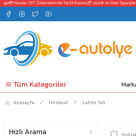
o
💳 Havale / EFT Ödemelerinde %5 Ek Kazanç
📦 2500₺ ve Üzeri Siparişlerde 
Tüm Kategoriler
Marka
Anasayfa
Hırdavat
Lehim Teli
Hızlı Arama
Stoktak