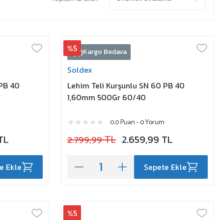
%5
Kargo Bedava
Soldex
 PB 40
Lehim Teli Kurşunlu SN 60 PB 40
1,60mm 500Gr 60/40
0.0 Puan - 0 Yorum
TL
2.799,99 TL
2.659,99 TL
e Ekle
Sepete Ekle
%5