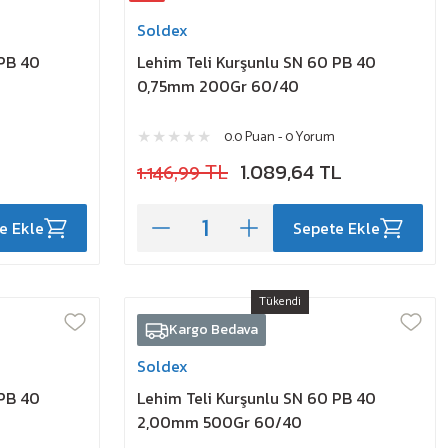
Soldex
 PB 40
Lehim Teli Kurşunlu SN 60 PB 40
0,75mm 200Gr 60/40
0.0 Puan - 0 Yorum
L
1.146,99 TL
1.089,64 TL
e Ekle
Sepete Ekle
Tükendi
Kargo Bedava
Soldex
 PB 40
Lehim Teli Kurşunlu SN 60 PB 40
2,00mm 500Gr 60/40