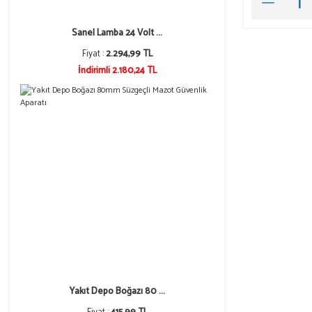
Sanel Lamba 24 Volt ...
Fiyat :
2.294,99 TL
İndirimli 2.180,24 TL
Yakıt Depo Boğazı 80 ...