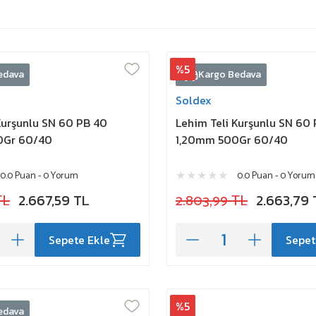
%5
edava
Kargo Bedava
Soldex
Kurşunlu SN 60 PB 40
Lehim Teli Kurşunlu SN 60
0Gr 60/40
1,20mm 500Gr 60/40
0.0 Puan - 0 Yorum
0.0 Puan - 0 Yorum
TL
2.667,59 TL
2.803,99 TL
2.663,79 
Sepete Ekle
Sepet
%5
edava