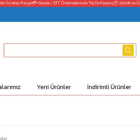
Ücretsiz Kargo
💳 Havale / EFT Ödemelerinde %5 Ek Kazanç
📦 2500₺ ve Üzeri 
larımız
Yeni Ürünler
İndirimli Ürünler
iler