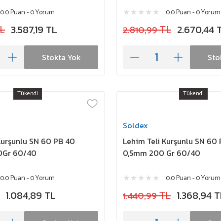
0.0 Puan - 0 Yorum
0.0 Puan - 0 Yorum
TL
3.587,19 TL
2.810,99 TL
2.670,44 
Stokta Yok
Sto
Tükendi
Tükendi
Soldex
Kurşunlu SN 60 PB 40
Lehim Teli Kurşunlu SN 60
0Gr 60/40
0,5mm 200 Gr 60/40
0.0 Puan - 0 Yorum
0.0 Puan - 0 Yorum
1.084,89 TL
1.440,99 TL
1.368,94 T