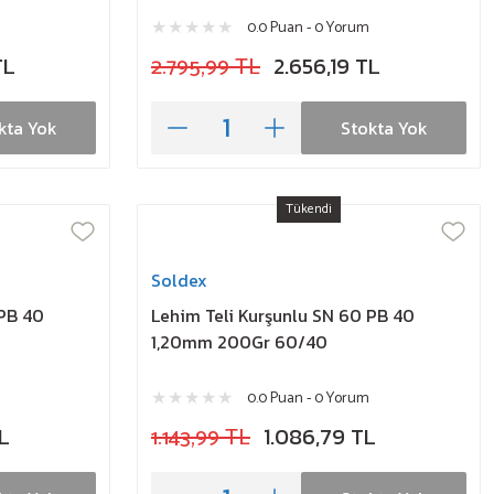
0.0 Puan - 0 Yorum
TL
2.795,99 TL
2.656,19 TL
kta Yok
Stokta Yok
Tükendi
Soldex
 PB 40
Lehim Teli Kurşunlu SN 60 PB 40
1,20mm 200Gr 60/40
0.0 Puan - 0 Yorum
L
1.143,99 TL
1.086,79 TL