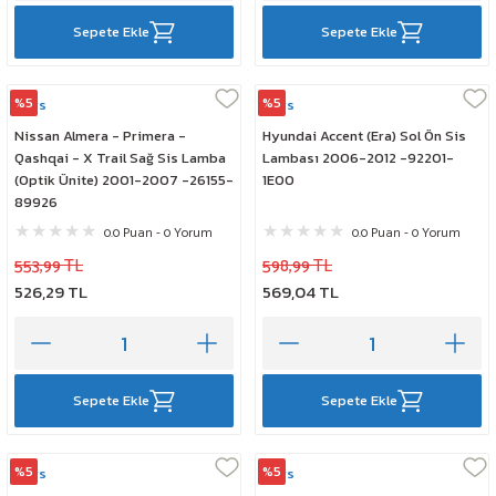
Sepete Ekle
Sepete Ekle
%5
%5
Mars
Mars
Nissan Almera - Primera -
Hyundai Accent (Era) Sol Ön Sis
Qashqai - X Trail Sağ Sis Lamba
Lambası 2006-2012 -92201-
(Optik Ünite) 2001-2007 -26155-
1E00
89926
0.0 Puan - 0 Yorum
0.0 Puan - 0 Yorum
553,99 TL
598,99 TL
526,29 TL
569,04 TL
Sepete Ekle
Sepete Ekle
%5
%5
Mars
Mars