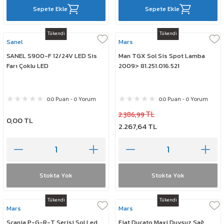
Sepete Ekle
Sepete Ekle
Tükendi
Tükendi
Sanel
Mars
SANEL S900-F 12/24V LED Sis
Man TGX Sol Sis Spot Lamba
Farı Çoklu LED
2009> 81.251.016.521
0.0 Puan - 0 Yorum
0.0 Puan - 0 Yorum
2.386,99 TL
0,00 TL
2.267,64 TL
Stokta Yok
Stokta Yok
Tükendi
Tükendi
Mars
Mars
Scania P-G-R-T Serisi Sol Led
Fiat Ducato Maxi Duysuz Sağ