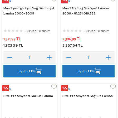
%5
%5
Mars
Mars
Man Tga-Tgl-Tgm Sağ Sis Sinyal
Man TGX Sağ Sis Spot Lamba
Lamba 2000-2009
2009> 81.251.016.522
0.0 Puan - 0 Yorum
0.0 Puan - 0 Yorum
1.371,99 TL
2.386,99 TL
1.303,39 TL
2.267,64 TL
Sepete Ekle
Sepete Ekle
%5
%5
Mars
Mars
BMC Profesyonel Sol Sis Lamba
BMC Profesyonel Sağ Sis Lamba