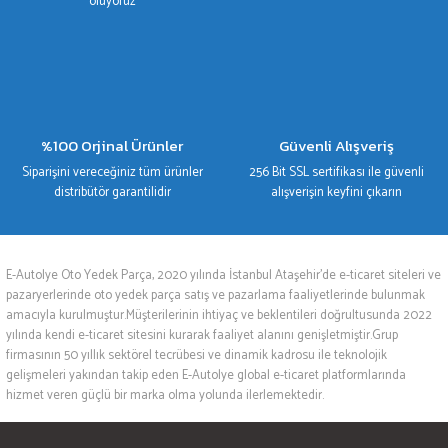
oluyoruz
%100 Orjinal Ürünler
Güvenli Alışveriş
Siparişini vereceğiniz tüm ürünler
256 Bit SSL sertifikası ile güvenli
distribütör garantilidir
alışverişin keyfini çıkarın
E-Autolye Oto Yedek Parça, 2020 yılında İstanbul Ataşehir’de e-ticaret siteleri ve
pazaryerlerinde oto yedek parça satış ve pazarlama faaliyetlerinde bulunmak
amacıyla kurulmuştur.Müşterilerinin ihtiyaç ve beklentileri doğrultusunda 2022
yılında kendi e-ticaret sitesini kurarak faaliyet alanını genişletmiştir.Grup
firmasının 50 yıllık sektörel tecrübesi ve dinamik kadrosu ile teknolojik
gelişmeleri yakından takip eden E-Autolye global e-ticaret platformlarında
hizmet veren güçlü bir marka olma yolunda ilerlemektedir.