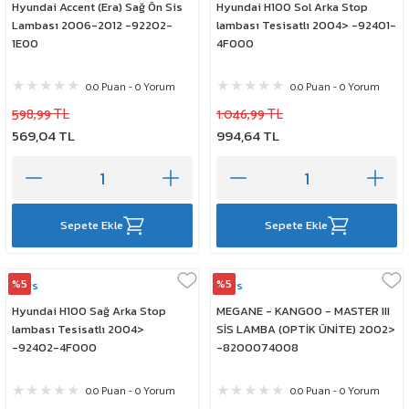
Hyundai Accent (Era) Sağ Ön Sis
Hyundai H100 Sol Arka Stop
Lambası 2006-2012 -92202-
lambası Tesisatlı 2004> -92401-
1E00
4F000
0.0 Puan - 0 Yorum
0.0 Puan - 0 Yorum
598,99 TL
1.046,99 TL
569,04 TL
994,64 TL
Sepete Ekle
Sepete Ekle
%5
%5
Mars
Mars
Hyundai H100 Sağ Arka Stop
MEGANE - KANGOO - MASTER III
lambası Tesisatlı 2004>
SİS LAMBA (OPTİK ÜNİTE) 2002>
-92402-4F000
-8200074008
0.0 Puan - 0 Yorum
0.0 Puan - 0 Yorum