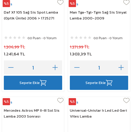
%5
%5
Mars
Mars
Daf Xf 105 Sağ Sis Spot Lamba
Man Tga-Tgl-Tgm Sağ Sis Sinyal
(Optik Ünite) 2006 > 1725271
Lamba 2000-2009
0.0 Puan - 0 Yorum
0.0 Puan - 0 Yorum
1.306,99 TL
1.371,99 TL
1.241,64 TL
1.303,39 TL
Sepete Ekle
Sepete Ekle
%5
%5
Mars
Mars
Mercedes Actros MP II-III Sol Sis
Universal-Unistar Iı Led Led Geri
Lamba 2003 Sonrası
Vites Lamba