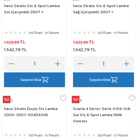
İveco Stralis Sis & Spot Lamba
İveco Stralis Sis & Spot Lamba
Sol (Çerçeveli) 2007 >
Sağ (Çerçeveli) 2007 >
0.0 Puan - 0 Yorum
0.0 Puan - 0 Yorum
1.623,99 TL
1.623,99 TL
1.542,79 TL
1.542,79 TL
Sepete Ekle
Sepete Ekle
%5
%5
Mars
Mars
İveco Stralis Duylu Sis Lamba
Scania 4 Serisi-Serie 4 (114-124)
2003-2007-504032145
Sol Sis & Spot Lamba 1996
Sonrası
0.0 Puan - 0 Yorum
0.0 Puan - 0 Yorum