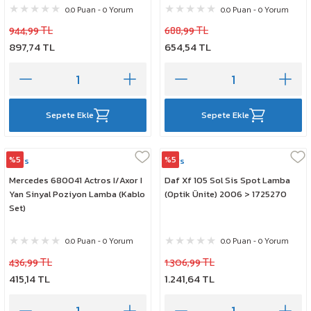
0.0 Puan - 0 Yorum
0.0 Puan - 0 Yorum
944,99 TL
688,99 TL
897,74 TL
654,54 TL
Sepete Ekle
Sepete Ekle
%5
%5
Mars
Mars
Mercedes 680041 Actros I/Axor I
Daf Xf 105 Sol Sis Spot Lamba
Yan Sinyal Poziyon Lamba (Kablo
(Optik Ünite) 2006 > 1725270
Set)
0.0 Puan - 0 Yorum
0.0 Puan - 0 Yorum
436,99 TL
1.306,99 TL
415,14 TL
1.241,64 TL