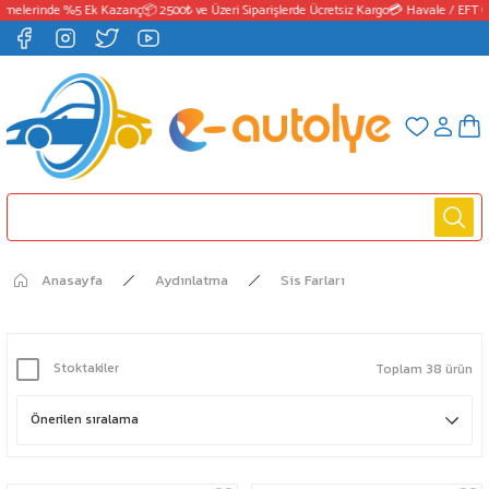
elerinde %5 Ek Kazanç
📦 2500₺ ve Üzeri Siparişlerde Ücretsiz Kargo
💳 Havale / EFT Öd
Anasayfa
Aydınlatma
Sis Farları
Stoktakiler
Toplam 38 ürün