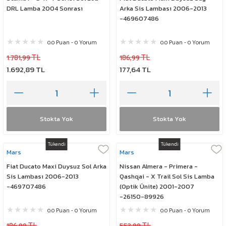
DRL Lamba 2004 Sonrası
Arka Sis Lambası 2006-2013
-469607486
0.0 Puan - 0 Yorum
0.0 Puan - 0 Yorum
1.781,99 TL
186,99 TL
1.692,89 TL
177,64 TL
Stokta Yok
Stokta Yok
Tükendi
Tükendi
Mars
Mars
Fiat Ducato Maxi Duysuz Sol Arka
Nissan Almera - Primera -
Sis Lambası 2006-2013
Qashqai - X Trail Sol Sis Lamba
-469707486
(Optik Ünite) 2001-2007
-26150-89926
0.0 Puan - 0 Yorum
0.0 Puan - 0 Yorum
186,99 TL
553,99 TL