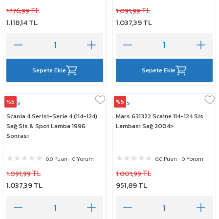
1.176,99 TL
1.091,99 TL
1.118,14 TL
1.037,39 TL
Sepete Ekle
Sepete Ekle
%5
%5
Mars
Mars
Scania 4 Serisi-Serie 4 (114-124)
Mars 631322 Scaine 114-124 Sis
Sağ Sis & Spot Lamba 1996
Lambası Sağ 2004>
Sonrası
0.0 Puan - 0 Yorum
0.0 Puan - 0 Yorum
1.091,99 TL
1.001,99 TL
1.037,39 TL
951,89 TL