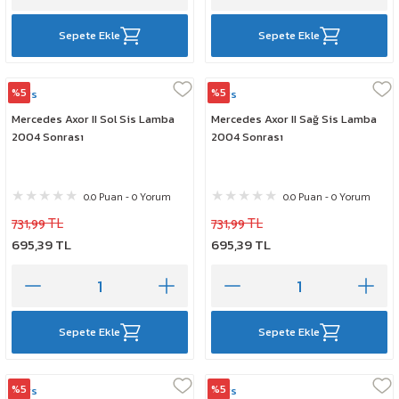
Sepete Ekle
Sepete Ekle
%5
%5
Mars
Mars
Mercedes Axor II Sol Sis Lamba
Mercedes Axor II Sağ Sis Lamba
2004 Sonrası
2004 Sonrası
0.0 Puan - 0 Yorum
0.0 Puan - 0 Yorum
731,99 TL
731,99 TL
695,39 TL
695,39 TL
Sepete Ekle
Sepete Ekle
%5
%5
Mars
Mars