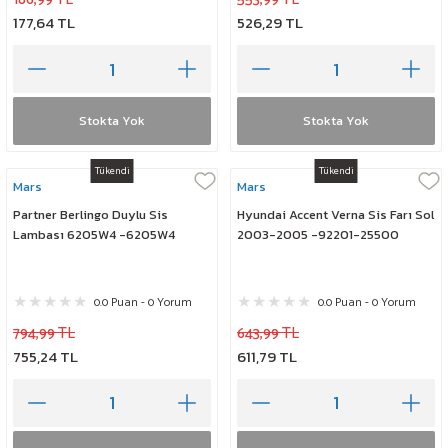
177,64 TL
526,29 TL
Stokta Yok
Stokta Yok
Tükendi
Tükendi
Mars
Mars
Partner Berlingo Duylu Sis
Hyundai Accent Verna Sis Farı Sol
Lambası 6205W4 -6205W4
2003-2005 -92201-25500
0.0 Puan - 0 Yorum
0.0 Puan - 0 Yorum
794,99 TL
643,99 TL
755,24 TL
611,79 TL