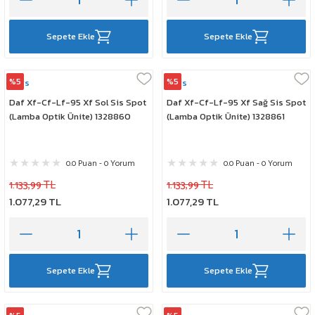
Sepete Ekle
Sepete Ekle
%5
%5
Mars
Mars
Daf Xf-Cf-Lf-95 Xf Sol Sis Spot
Daf Xf-Cf-Lf-95 Xf Sağ Sis Spot
(Lamba Optik Ünite) 1328860
(Lamba Optik Ünite) 1328861
0.0 Puan - 0 Yorum
0.0 Puan - 0 Yorum
1.133,99 TL
1.133,99 TL
1.077,29 TL
1.077,29 TL
Sepete Ekle
Sepete Ekle