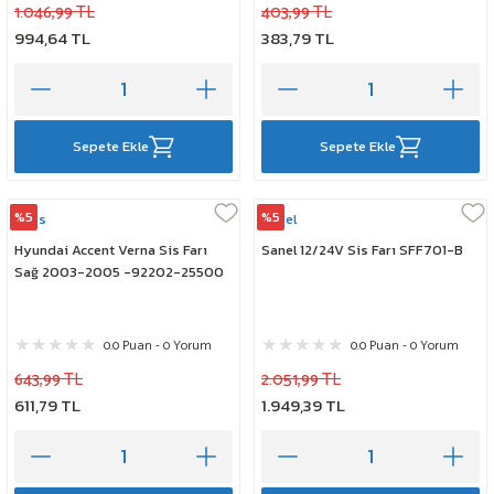
1.046,99 TL
403,99 TL
994,64 TL
383,79 TL
Sepete Ekle
Sepete Ekle
%5
%5
Mars
Sanel
Hyundai Accent Verna Sis Farı
Sanel 12/24V Sis Farı SFF701-B
Sağ 2003-2005 -92202-25500
0.0 Puan - 0 Yorum
0.0 Puan - 0 Yorum
643,99 TL
2.051,99 TL
611,79 TL
1.949,39 TL