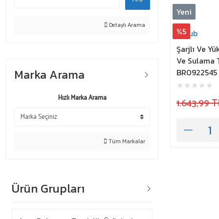
Yeni
Detaylı Arama
%5
Carub
Şarjlı Ve Y
Ve Sulama 
Marka Arama
BR0922545
Hızlı Marka Arama
1.643,99 T
Tüm Markalar
Ürün Grupları