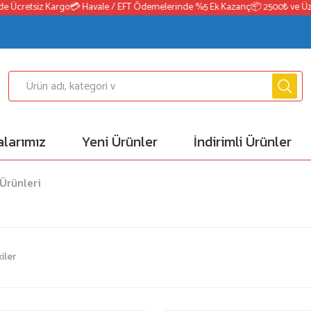
Ücretsiz Kargo
💳 Havale / EFT Ödemelerinde %5 Ek Kazanç
📦 2500₺ ve Üzeri 
larımız
Yeni Ürünler
İndirimli Ürünler
Ürünleri
iler