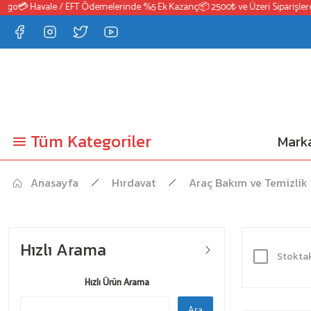
o
💳 Havale / EFT Ödemelerinde %5 Ek Kazanç
📦 2500₺ ve Üzeri Siparişlerde 
Tüm Kategoriler
Marka
Anasayfa
Hırdavat
Araç Bakım ve Temizlik 
Hızlı Arama
Stoktak
Hızlı Ürün Arama
Ara