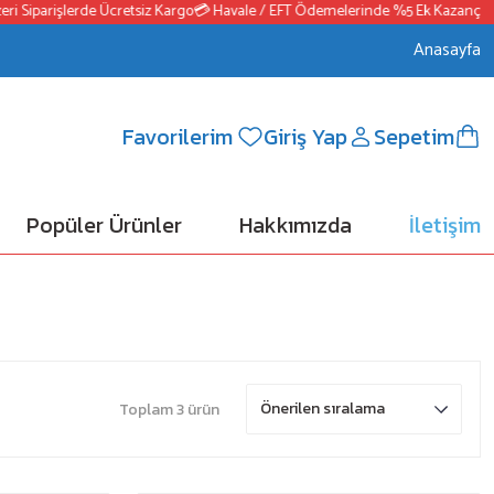
Siparişlerde Ücretsiz Kargo
💳 Havale / EFT Ödemelerinde %5 Ek Kazanç
📦250
Anasayfa
Favorilerim
Giriş Yap
Sepetim
Popüler Ürünler
Hakkımızda
İletişim
Toplam 3 ürün