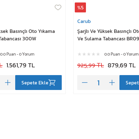
%5
Carub
üksek Basınçlı Oto Yıkama
Şarjlı Ve Yüksek Basınçlı O
Tabancası 300W
Ve Sulama Tabancası BR0
0.0 Puan - 0 Yorum
0.0 Puan - 0 Yorum
L
1.561,79 TL
925,99 TL
879,69 TL
Sepete Ekle
Sepet