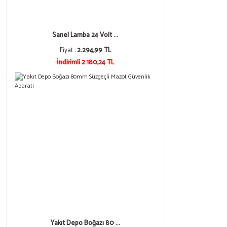
Sanel Lamba 24 Volt ...
Fiyat :
2.294,99 TL
İndirimli 2.180,24 TL
Yakıt Depo Boğazı 80 ...