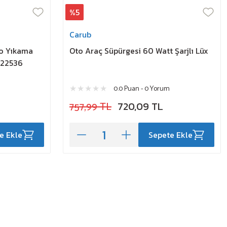
%5
Carub
to Yıkama
Oto Araç Süpürgesi 60 Watt Şarjlı Lüx
922536
0.0 Puan - 0 Yorum
757,99 TL
720,09 TL
e Ekle
Sepete Ekle