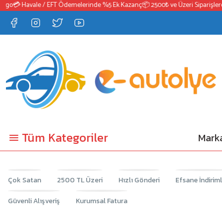
go
💳 Havale / EFT Ödemelerinde %5 Ek Kazanç
📦 2500₺ ve Üzeri Siparişlerde
Tüm Kategoriler
Marka
Çok Satan
2500 TL Üzeri
Hızlı Gönderi
Efsane İndirim
Güvenli Alışveriş
Kurumsal Fatura