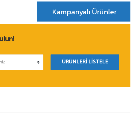
Kampanyalı Ürünler
%5
ulun!
SUN - SNR
Oto Araç Araba Kapı Merkezi Kilit Motoru
ÜRÜNLERİ LİSTELE
104,99 TL
99,74 TL
%5
Seger
SEGER-82Mh Marin Havalı Korna 24V, Kro