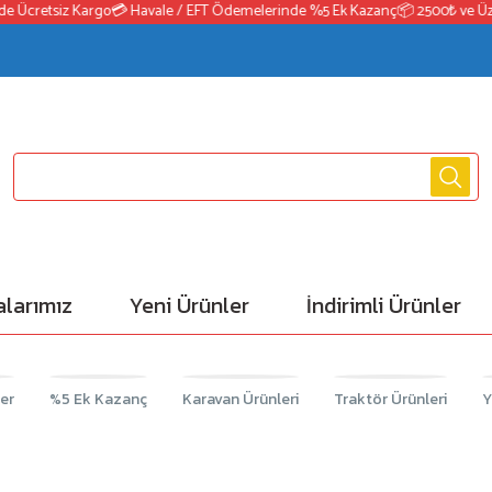
 Ücretsiz Kargo
💳 Havale / EFT Ödemelerinde %5 Ek Kazanç
📦 2500₺ ve Üzeri
larımız
Yeni Ürünler
İndirimli Ürünler
ler
%5 Ek Kazanç
Karavan Ürünleri
Traktör Ürünleri
Y