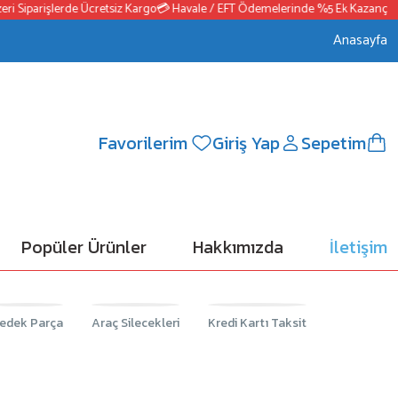
 Siparişlerde Ücretsiz Kargo
💳 Havale / EFT Ödemelerinde %5 Ek Kazanç
📦25
Anasayfa
Favorilerim
Giriş Yap
Sepetim
Popüler Ürünler
Hakkımızda
İletişim
edek Parça
Araç Silecekleri
Kredi Kartı Taksit