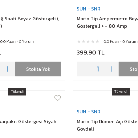
SUN - SNR
ağ Saati Beyaz Göstergeli (
Marin Tip Ampermetre Bey
)
Göstergeli + - 80 Amp
0.0 Puan - 0 Yorum
0.0 Puan - 0 Yorum
L
399,90 TL
Stokta Yok
Sto
Tükendi
Tükendi
SUN - SNR
karyakıt Göstergesi Siyah
Marin Tip Dümen Açı Göste
Gövdeli