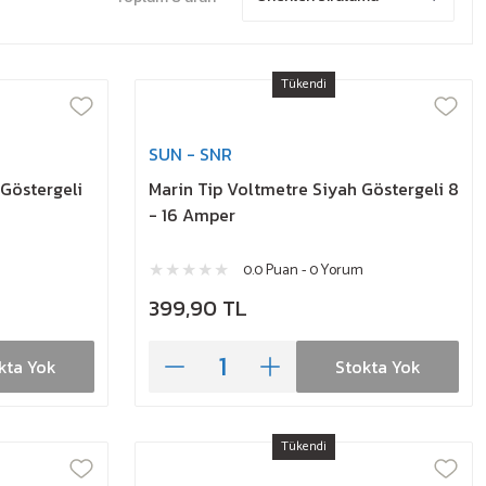
Tükendi
SUN - SNR
Göstergeli
Marin Tip Voltmetre Siyah Göstergeli 8
- 16 Amper
0.0 Puan - 0 Yorum
399,90 TL
kta Yok
Stokta Yok
Tükendi