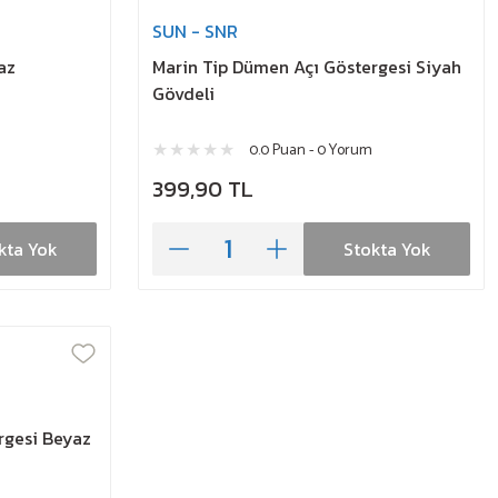
SUN - SNR
az
Marin Tip Dümen Açı Göstergesi Siyah
Gövdeli
0.0 Puan - 0 Yorum
399,90 TL
kta Yok
Stokta Yok
rgesi Beyaz