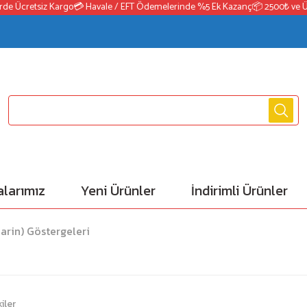
e Ücretsiz Kargo
💳 Havale / EFT Ödemelerinde %5 Ek Kazanç
📦 2500₺ ve Üzer
larımız
Yeni Ürünler
İndirimli Ürünler
Marin) Göstergeleri
iler