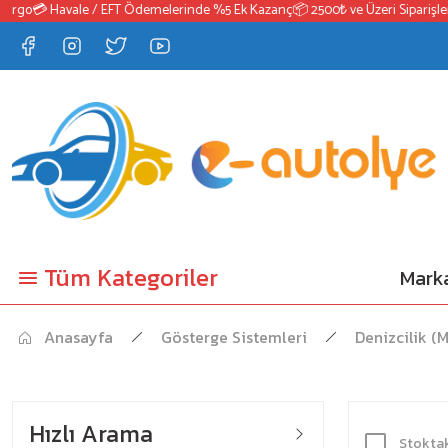
rgo
💳 Havale / EFT Ödemelerinde %5 Ek Kazanç
📦 2500₺ ve Üzeri Siparişlerd
Tüm Kategoriler
Marka
Anasayfa
Gösterge Sistemleri
Denizcilik (
Hızlı Arama
Stoktak