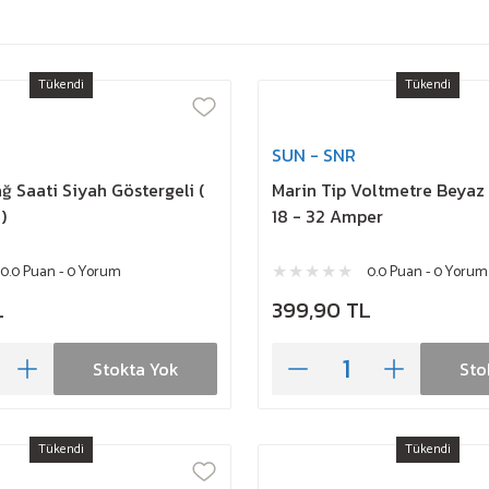
Tükendi
Tükendi
SUN - SNR
ğ Saati Siyah Göstergeli (
Marin Tip Voltmetre Beyaz 
)
18 - 32 Amper
0.0 Puan - 0 Yorum
0.0 Puan - 0 Yorum
L
399,90 TL
Stokta Yok
Sto
Tükendi
Tükendi