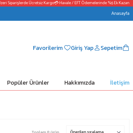
i Siparişlerde Ücretsiz Kargo
💳 Havale / EFT Ödemelerinde %5 Ek Kazanç
📦2
Anasayfa
Favorilerim
Giriş Yap
Sepetim
Popüler Ürünler
Hakkımızda
İletişim
Toplam 8 ürün