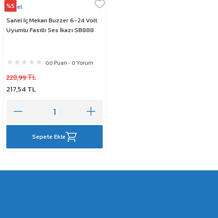
%5
Sanel
Sanel İç Mekan Buzzer 6-24 Volt
Uyumlu Fasıllı Ses İkazı SB888
0.0 Puan - 0 Yorum
228,99 TL
217,54 TL
Sepete Ekle