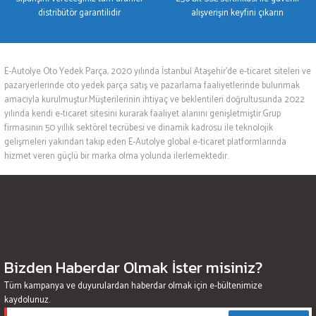
distribütör garantilidir
alışverişin keyfini çıkarın
E-Autolye Oto Yedek Parça, 2020 yılında İstanbul Ataşehir’de e-ticaret siteleri ve
pazaryerlerinde oto yedek parça satış ve pazarlama faaliyetlerinde bulunmak
amacıyla kurulmuştur.Müşterilerinin ihtiyaç ve beklentileri doğrultusunda 2022
yılında kendi e-ticaret sitesini kurarak faaliyet alanını genişletmiştir.Grup
firmasının 50 yıllık sektörel tecrübesi ve dinamik kadrosu ile teknolojik
gelişmeleri yakından takip eden E-Autolye global e-ticaret platformlarında
hizmet veren güçlü bir marka olma yolunda ilerlemektedir.
Bizden Haberdar Olmak İster misiniz?
Tüm kampanya ve duyurulardan haberdar olmak için e-bültenimize
kaydolunuz.