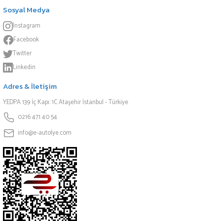
Sosyal Medya
Instagram
Facebook
Twitter
Linkedin
Adres & İletişim
YEDPA 139 İç Kapı: 1C Ataşehir İstanbul - Türkiye
0216 471 40 54
info@e-autolye.com