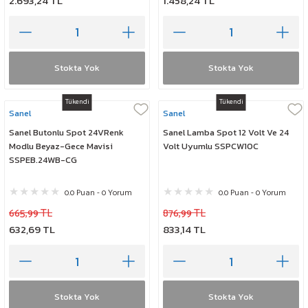
2.693,24 TL
1.458,24 TL
Stokta Yok
Stokta Yok
Tükendi
Tükendi
Sanel
Sanel
Sanel Butonlu Spot 24VRenk
Sanel Lamba Spot 12 Volt Ve 24
Modlu Beyaz-Gece Mavisi
Volt Uyumlu SSPCW10C
SSPEB.24WB-CG
0.0 Puan - 0 Yorum
0.0 Puan - 0 Yorum
665,99 TL
876,99 TL
632,69 TL
833,14 TL
Stokta Yok
Stokta Yok