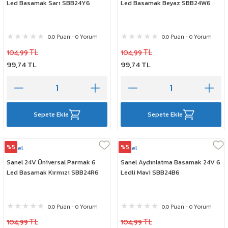
Led Basamak Sarı SBB24Y6
Led Basamak Beyaz SBB24W6
0.0 Puan - 0 Yorum
0.0 Puan - 0 Yorum
104,99 TL
104,99 TL
99,74 TL
99,74 TL
Sepete Ekle
Sepete Ekle
%5
%5
Sanel
Sanel
Sanel 24V Üniversal Parmak 6
Sanel Aydınlatma Basamak 24V 6
Led Basamak Kırmızı SBB24R6
Ledli Mavi SBB24B6
0.0 Puan - 0 Yorum
0.0 Puan - 0 Yorum
104,99 TL
104,99 TL