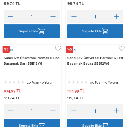
99,74 TL
99,74 TL
Sepete Ekle
Sepete Ekle
%5
%5
Sanel
Sanel
Sanel 12V Üniversal Parmak 6 Led
Sanel 12V Üniversal Parmak 6 Led
Basamak Sarı SBB12Y6
Basamak Beyaz SBB12W6
0.0 Puan - 0 Yorum
0.0 Puan - 0 Yorum
104,99 TL
104,99 TL
99,74 TL
99,74 TL
Sepete Ekle
Sepete Ekle