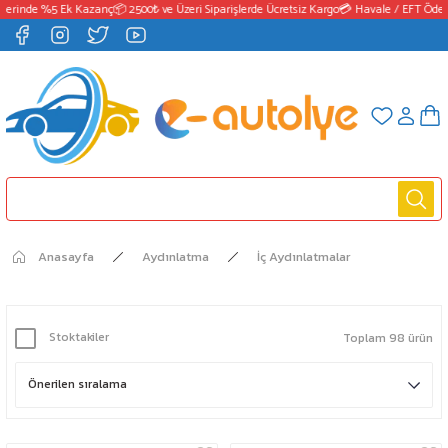
inde %5 Ek Kazanç
📦 2500₺ ve Üzeri Siparişlerde Ücretsiz Kargo
💳 Havale / EFT Ödemele
Anasayfa
Aydınlatma
İç Aydınlatmalar
Stoktakiler
Toplam 98 ürün