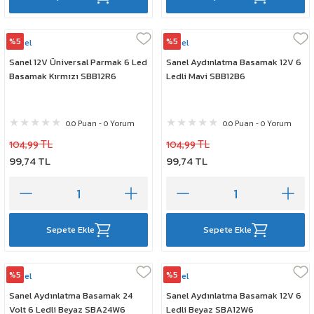
%5
%5
Sanel
Sanel
Sanel 12V Üniversal Parmak 6 Led
Sanel Aydınlatma Basamak 12V 6
Basamak Kırmızı SBB12R6
Ledli Mavi SBB12B6
0.0 Puan - 0 Yorum
0.0 Puan - 0 Yorum
104,99 TL
104,99 TL
99,74 TL
99,74 TL
Sepete Ekle
Sepete Ekle
%5
%5
Sanel
Sanel
Sanel Aydınlatma Basamak 24
Sanel Aydınlatma Basamak 12V 6
Volt 6 Ledli Beyaz SBA24W6
Ledli Beyaz SBA12W6