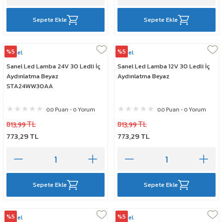
Sepete Ekle
Sepete Ekle
%5
%5
Sanel
Sanel
Sanel Led Lamba 24V 30 Ledli İç
Sanel Led Lamba 12V 30 Ledli İç
Aydınlatma Beyaz
Aydınlatma Beyaz
STA24WW30AA
0.0 Puan - 0 Yorum
0.0 Puan - 0 Yorum
813,99 TL
813,99 TL
773,29 TL
773,29 TL
Sepete Ekle
Sepete Ekle
%5
%5
Sanel
Sanel