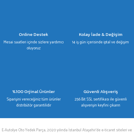
Online Destek
Kolay İade & Değişim
Mesai saatleri içinde sizlere yardımcı
14 iş gün içerisinde iptal ve değişim
oluyoruz
%100 Orjinal Ürünler
Güvenli Alışveriş
Siparişini vereceğiniz tüm ürünler
256 Bit SSL sertifikası ile güvenli
distribütör garantilidir
alışverişin keyfini çıkarın
E-Autolye Oto Yedek Parça, 2020 yılında İstanbul Ataşehir’de e-ticaret siteleri ve