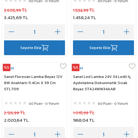
0.0 Puan - 0 Yorum
0.0 Puan - 0 Yorum
3.605,99 TL
1.534,99 TL
3.425,69 TL
1.458,24 TL
Sepete Ekle
Sepete Ekle
%5
%5
Sanel
Sanel
Sanel Floresan Lamba Beyaz 12V
Sanel Led Lamba 24V 34 Ledli İç
8W Anahtarlı 11.4Cm X 39 Cm
Aydınlatma Dokunmatik Sıcak
STL709
Beyaz STA24WW34AAB
0.0 Puan - 0 Yorum
0.0 Puan - 0 Yorum
2.126,99 TL
1.018,99 TL
2.020,64 TL
968,04 TL