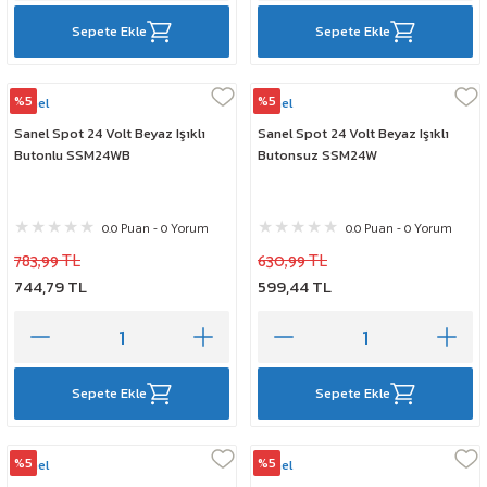
Sepete Ekle
Sepete Ekle
%5
%5
Sanel
Sanel
Sanel Spot 24 Volt Beyaz Işıklı
Sanel Spot 24 Volt Beyaz Işıklı
Butonlu SSM24WB
Butonsuz SSM24W
0.0 Puan - 0 Yorum
0.0 Puan - 0 Yorum
783,99 TL
630,99 TL
744,79 TL
599,44 TL
Sepete Ekle
Sepete Ekle
%5
%5
Sanel
Sanel