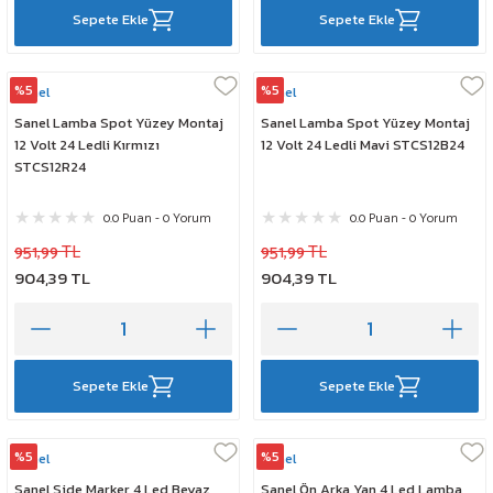
Sepete Ekle
Sepete Ekle
%5
%5
Sanel
Sanel
Sanel Lamba Spot Yüzey Montaj
Sanel Lamba Spot Yüzey Montaj
12 Volt 24 Ledli Kırmızı
12 Volt 24 Ledli Mavi STCS12B24
STCS12R24
0.0 Puan - 0 Yorum
0.0 Puan - 0 Yorum
951,99 TL
951,99 TL
904,39 TL
904,39 TL
Sepete Ekle
Sepete Ekle
%5
%5
Sanel
Sanel
Sanel Side Marker 4 Led Beyaz
Sanel Ön Arka Yan 4 Led Lamba