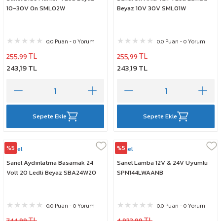
10-30V On SML02W
Beyaz 10V 30V SML01W
0.0 Puan - 0 Yorum
0.0 Puan - 0 Yorum
255,99 TL
255,99 TL
243,19 TL
243,19 TL
Sepete Ekle
Sepete Ekle
%5
%5
Sanel
Sanel
Sanel Aydınlatma Basamak 24
Sanel Lamba 12V & 24V Uyumlu
Volt 20 Ledli Beyaz SBA24W20
SPN144LWAANB
0.0 Puan - 0 Yorum
0.0 Puan - 0 Yorum
744,99 TL
4.922,99 TL