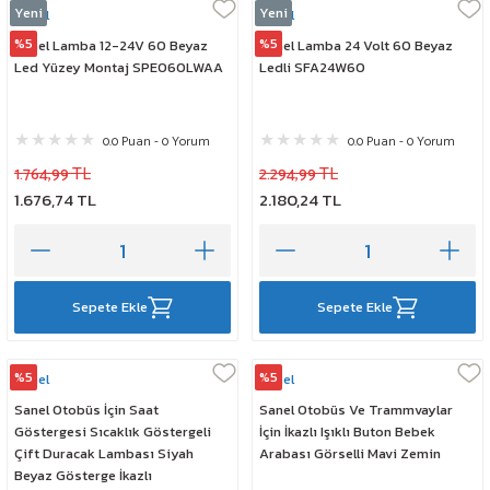
Yeni
Yeni
Sanel
Sanel
%5
%5
Sanel Lamba 12-24V 60 Beyaz
Sanel Lamba 24 Volt 60 Beyaz
Led Yüzey Montaj SPEO60LWAA
Ledli SFA24W60
0.0 Puan - 0 Yorum
0.0 Puan - 0 Yorum
1.764,99 TL
2.294,99 TL
1.676,74 TL
2.180,24 TL
Sepete Ekle
Sepete Ekle
%5
%5
Sanel
Sanel
Sanel Otobüs İçin Saat
Sanel Otobüs Ve Trammvaylar
Göstergesi Sıcaklık Göstergeli
İçin İkazlı Işıklı Buton Bebek
Çift Duracak Lambası Siyah
Arabası Görselli Mavi Zemin
Beyaz Gösterge İkazlı