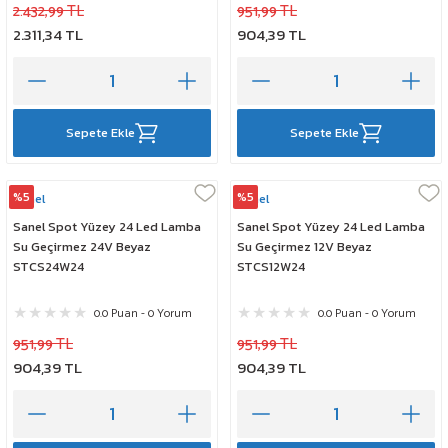
2.432,99 TL
951,99 TL
2.311,34 TL
904,39 TL
Sepete Ekle
Sepete Ekle
%5
%5
Sanel
Sanel
Sanel Spot Yüzey 24 Led Lamba
Sanel Spot Yüzey 24 Led Lamba
Su Geçirmez 24V Beyaz
Su Geçirmez 12V Beyaz
STCS24W24
STCS12W24
0.0 Puan - 0 Yorum
0.0 Puan - 0 Yorum
951,99 TL
951,99 TL
904,39 TL
904,39 TL