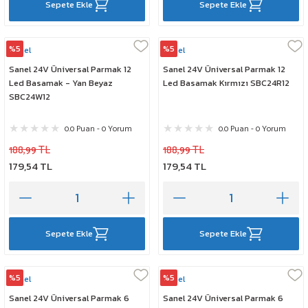
Sepete Ekle
Sepete Ekle
%5
%5
Sanel
Sanel
Sanel 24V Üniversal Parmak 12
Sanel 24V Üniversal Parmak 12
Led Basamak - Yan Beyaz
Led Basamak Kırmızı SBC24R12
SBC24W12
0.0 Puan - 0 Yorum
0.0 Puan - 0 Yorum
188,99 TL
188,99 TL
179,54 TL
179,54 TL
Sepete Ekle
Sepete Ekle
%5
%5
Sanel
Sanel
Sanel 24V Üniversal Parmak 6
Sanel 24V Üniversal Parmak 6