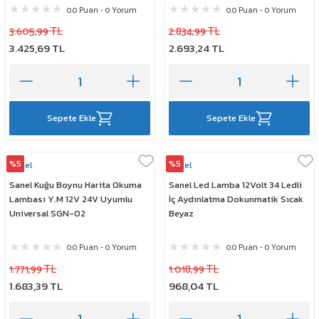
0.0 Puan - 0 Yorum
0.0 Puan - 0 Yorum
3.605,99 TL
2.834,99 TL
3.425,69 TL
2.693,24 TL
Sepete Ekle
Sepete Ekle
%5
%5
Sanel
Sanel
Sanel Kuğu Boynu Harita Okuma
Sanel Led Lamba 12Volt 34 Ledli
Lambası Y.M 12V 24V Uyumlu
İç Aydınlatma Dokunmatik Sıcak
Universal SGN-02
Beyaz
0.0 Puan - 0 Yorum
0.0 Puan - 0 Yorum
1.771,99 TL
1.018,99 TL
1.683,39 TL
968,04 TL