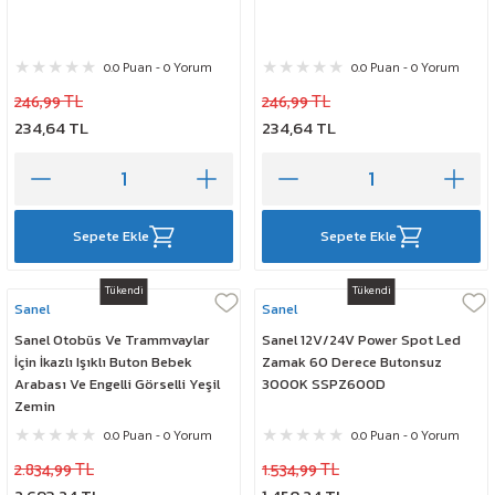
0.0 Puan - 0 Yorum
0.0 Puan - 0 Yorum
246,99 TL
246,99 TL
234,64 TL
234,64 TL
Sepete Ekle
Sepete Ekle
Tükendi
Tükendi
Sanel
Sanel
Sanel Otobüs Ve Trammvaylar
Sanel 12V/24V Power Spot Led
İçin İkazlı Işıklı Buton Bebek
Zamak 60 Derece Butonsuz
Arabası Ve Engelli Görselli Yeşil
3000K SSPZ600D
Zemin
0.0 Puan - 0 Yorum
0.0 Puan - 0 Yorum
2.834,99 TL
1.534,99 TL