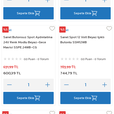
Sepete Ekle
Sepete Ekle
%5
%5
Sanel
Sanel
Sanel Butonsuz Spot Aydınlatma
Sanel Spot 12 Volt Beyaz Işıklı
24V Renk Modlu Beyaz-Gece
Butonlu SSM12WB
Mavisi SSPE.24WB-CG
0.0 Puan - 0 Yorum
0.0 Puan - 0 Yorum
631,99 TL
783,99 TL
600,39 TL
744,79 TL
Sepete Ekle
Sepete Ekle