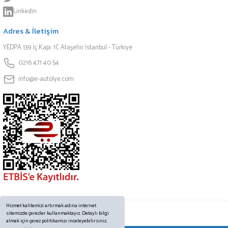
Linkedin
Adres & İletişim
YEDPA 139 İç Kapı: 1C Ataşehir İstanbul - Türkiye
0216 471 40 54
info@e-autolye.com
Hizmet kalitemizi artırmak adına internet
sitemizde çerezler kullanmaktayız. Detaylı bilgi
almak için çerez politikamızı inceleyebilirsiniz.