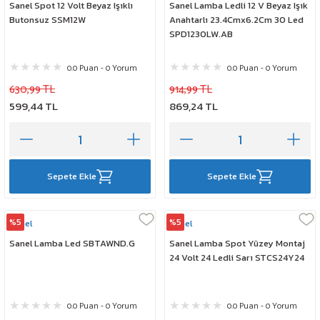
Sanel Spot 12 Volt Beyaz Işıklı
Sanel Lamba Ledli 12 V Beyaz Işık
Butonsuz SSM12W
Anahtarlı 23.4Cmx6.2Cm 30 Led
SPD1230LW.AB
0.0 Puan - 0 Yorum
0.0 Puan - 0 Yorum
630,99 TL
914,99 TL
599,44 TL
869,24 TL
Sepete Ekle
Sepete Ekle
%5
%5
Sanel
Sanel
Sanel Lamba Led SBTAWND.G
Sanel Lamba Spot Yüzey Montaj
24 Volt 24 Ledli Sarı STCS24Y24
0.0 Puan - 0 Yorum
0.0 Puan - 0 Yorum