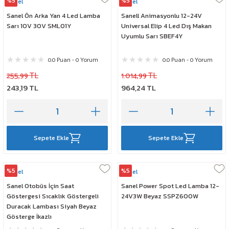
%5
%5
Sanel
Sanel
Sanel Ön Arka Yan 4 Led Lamba
Sanell Animasyonlu 12-24V
Sarı 10V 30V SML01Y
Universal Elip 4 Led Dış Makan
Uyumlu Sarı SBEF4Y
0.0 Puan - 0 Yorum
0.0 Puan - 0 Yorum
255,99 TL
1.014,99 TL
243,19 TL
964,24 TL
Sepete Ekle
Sepete Ekle
%5
%5
Sanel
Sanel
Sanel Otobüs İçin Saat
Sanel Power Spot Led Lamba 12-
Göstergesi Sıcaklık Göstergeli
24V3W Beyaz SSPZ600W
Duracak Lambası Siyah Beyaz
Gösterge İkazlı