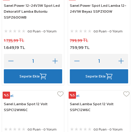
Sanel Power 12-24V3W Spot Led
Sanel Power Spot Led Lamba 12-
Dekoratif Lamba Butonlu
24V1W Beyaz SSPZ100W
SSPZ600WB
0.0 Puan - 0 Yorum
0.0 Puan - 0 Yorum
1.735,99 TL
799,99 TL
1.649,19 TL
759,99 TL
Sepete Ekle
Sepete Ekle
%5
%5
Sanel
Sanel
Sanel Lamba Spot 12 Volt
Sanel Lamba Spot 12 Volt
SSPC12WW6C
SSPC12W6C
0.0 Puan - 0 Yorum
0.0 Puan - 0 Yorum