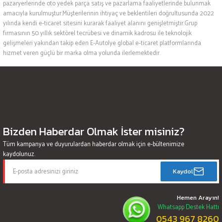
pazaryerlerinde oto yedek parça satış ve pazarlama faaliyetlerinde bulunmak
amacıyla kurulmuştur.Müşterilerinin ihtiyaç ve beklentileri doğrultusunda 2022
yılında kendi e-ticaret sitesini kurarak faaliyet alanını genişletmiştir.Grup
firmasının 50 yıllık sektörel tecrübesi ve dinamik kadrosu ile teknolojik
gelişmeleri yakından takip eden E-Autolye global e-ticaret platformlarında
hizmet veren güçlü bir marka olma yolunda ilerlemektedir.
Bizden Haberdar Olmak İster misiniz?
Tüm kampanya ve duyurulardan haberdar olmak için e-bültenimize
kaydolunuz.
Kaydol
Hemen Arayın!
Whatsapp Destek Hattı
0543 967 8260