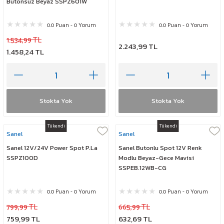
Butonsuz Beyaz SSPZ601W
0.0 Puan - 0 Yorum
0.0 Puan - 0 Yorum
1.534,99 TL
2.243,99 TL
1.458,24 TL
Stokta Yok
Stokta Yok
Tükendi
Tükendi
Sanel
Sanel
Sanel 12V/24V Power Spot P.La
Sanel Butonlu Spot 12V Renk
SSPZ100D
Modlu Beyaz-Gece Mavisi
SSPEB.12WB-CG
0.0 Puan - 0 Yorum
0.0 Puan - 0 Yorum
799,99 TL
665,99 TL
759,99 TL
632,69 TL