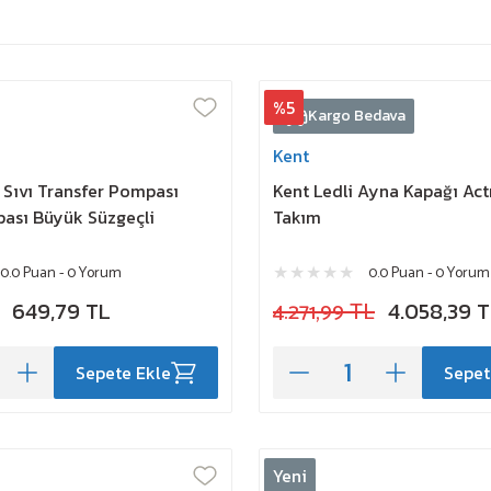
%5
Kargo Bedava
Kent
t Sıvı Transfer Pompası
Kent Ledli Ayna Kapağı Act
ası Büyük Süzgeçli
Takım
0.0 Puan - 0 Yorum
0.0 Puan - 0 Yorum
649,79 TL
4.271,99 TL
4.058,39 
Sepete Ekle
Sepet
Yeni