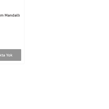
cm Mandallı
kta Yok