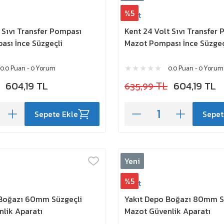
%5
Kent
t Sıvı Transfer Pompası
Kent 24 Volt Sıvı Transfer
sı İnce Süzgeçli
Mazot Pompası İnce Süzgeç
0.0 Puan - 0 Yorum
0.0 Puan - 0 Yorum
604,19 TL
635,99 TL
604,19 TL
Sepete Ekle
Sepet
Yeni
%5
Kent
 Boğazı 60mm Süzgeçli
Yakıt Depo Boğazı 80mm S
lik Aparatı
Mazot Güvenlik Aparatı