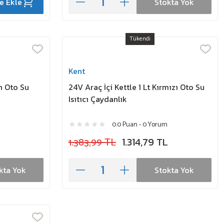
e Ekle
Stokta Yok
Tükendi
Kent
ah Oto Su
24V Araç İçi Kettle 1 Lt Kırmızı Oto Su
Isıtıcı Çaydanlık
0.0 Puan - 0 Yorum
1.383,99 TL
1.314,79 TL
kta Yok
Stokta Yok