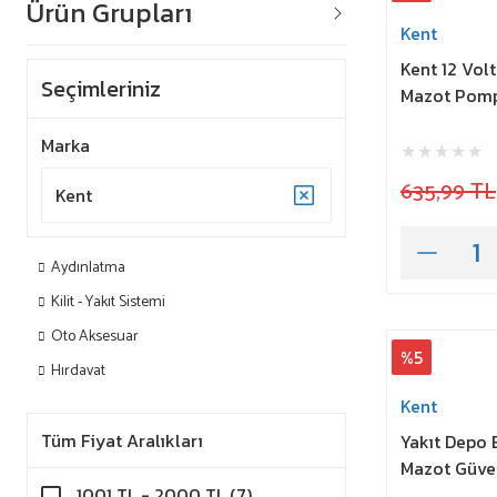
Ürün Grupları
Kent
Kent 12 Vol
Seçimleriniz
Mazot Pompa
Marka
635,99 TL
Kent
Aydınlatma
Kilit - Yakıt Sistemi
Oto Aksesuar
%5
Hırdavat
Kent
Tüm Fiyat Aralıkları
Yakıt Depo
Mazot Güven
1001 TL - 2000 TL (7)