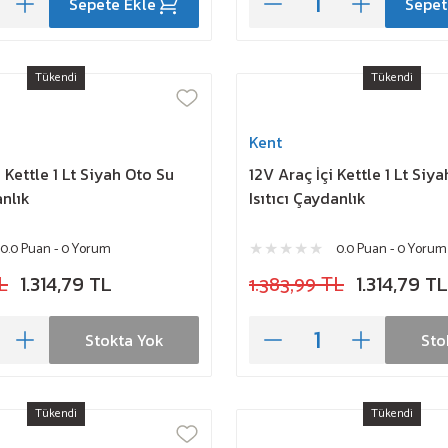
Sepete Ekle
Sepet
Tükendi
Tükendi
Kent
 Kettle 1 Lt Siyah Oto Su
12V Araç İçi Kettle 1 Lt Siy
anlık
Isıtıcı Çaydanlık
0.0 Puan - 0 Yorum
0.0 Puan - 0 Yorum
L
1.314,79 TL
1.383,99 TL
1.314,79 TL
Stokta Yok
Sto
Tükendi
Tükendi