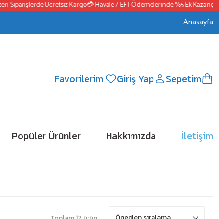
Siparişlerde Ücretsiz Kargo
💳 Havale / EFT Ödemelerinde %5 Ek Kazanç
📦250
Anasayfa
Favorilerim
Giriş Yap
Sepetim
Popüler Ürünler
Hakkımızda
İletişim
Toplam 17 ürün