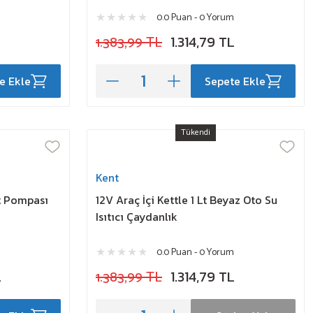
0.0 Puan - 0 Yorum
1.383,99 TL
1.314,79 TL
e Ekle
Sepete Ekle
Tükendi
Kent
t Pompası
12V Araç İçi Kettle 1 Lt Beyaz Oto Su
Isıtıcı Çaydanlık
0.0 Puan - 0 Yorum
L
1.383,99 TL
1.314,79 TL