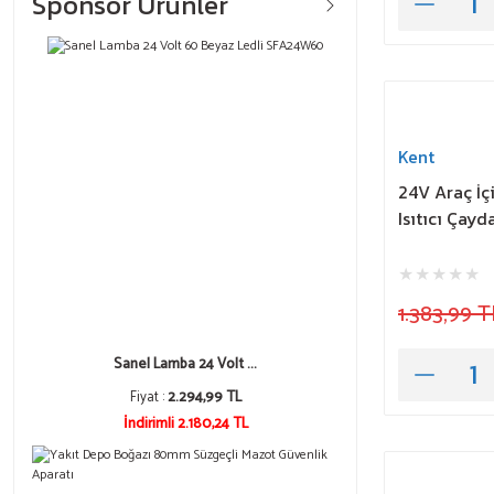
Sponsor Ürünler
Kent
24V Araç İçi
Isıtıcı Çayd
1.383,99 T
Sanel Lamba 24 Volt ...
Fiyat :
2.294,99 TL
İndirimli 2.180,24 TL