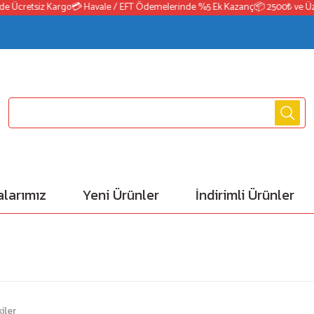
Ücretsiz Kargo
💳 Havale / EFT Ödemelerinde %5 Ek Kazanç
📦 2500₺ ve Üzeri 
larımız
Yeni Ürünler
İndirimli Ürünler
iler