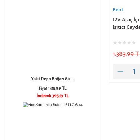
Kent
12V Araç İçi
Isıtıcı Çayd
1.383,99 T
Yakıt Depo Boğazı 80 ...
Fiyat :
415,99 TL
İndirimli 395,19 TL