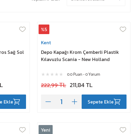
%5
Kent
ros Sağ Sol
Depo Kapağı Krom Çemberli Plastik
Kılavuzlu Scania - New Holland
0.0 Puan - 0 Yorum
TL
222,99 TL
211,84 TL
e Ekle
Sepete Ekle
Yeni