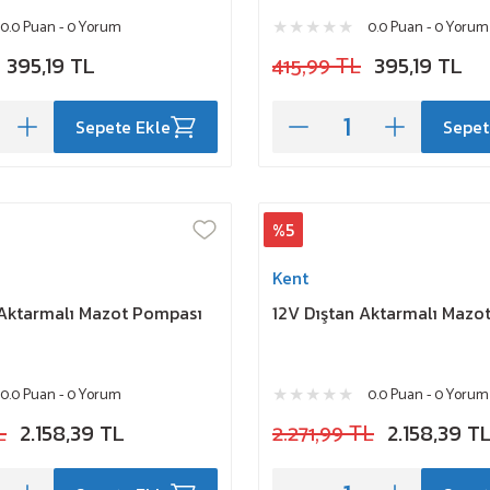
0.0 Puan - 0 Yorum
0.0 Puan - 0 Yorum
395,19 TL
415,99 TL
395,19 TL
Sepete Ekle
Sepet
%5
Kent
 Aktarmalı Mazot Pompası
12V Dıştan Aktarmalı Mazo
0.0 Puan - 0 Yorum
0.0 Puan - 0 Yorum
L
2.158,39 TL
2.271,99 TL
2.158,39 T