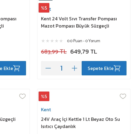
%5
Kent
 Pompası
Kent 24 Volt Sıvı Transfer Pompası
li
Mazot Pompası Büyük Süzgeçli
0.0 Puan - 0 Yorum
683,99 TL
649,79 TL
e Ekle
Sepete Ekle
%5
Kent
üzgeçli
24V Araç İçi Kettle 1 Lt Beyaz Oto Su
Isıtıcı Çaydanlık