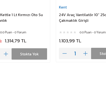
Kent
 Kettle 1 Lt Kırmızı Oto Su
24V Araç Vantilatör 10” 25
anlık
Çakmaklık Girişli
0.0 Puan - 0 Yorum
0.0 Puan - 0 Yorum
L
1.314,79 TL
1.103,99 TL
Sto
Stokta Yok