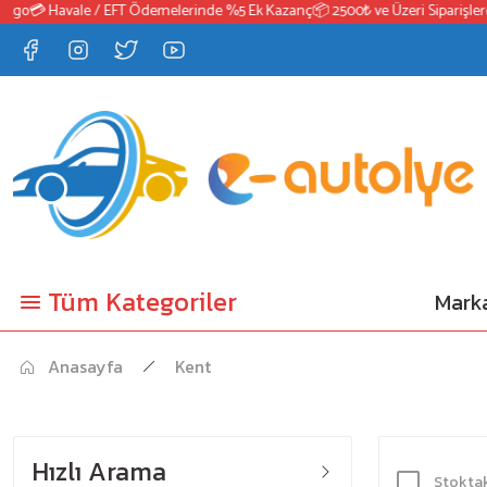
o
💳 Havale / EFT Ödemelerinde %5 Ek Kazanç
📦 2500₺ ve Üzeri Siparişlerde 
Tüm Kategoriler
Marka
Anasayfa
Kent
Hızlı Arama
Stoktak