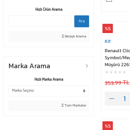
Hızlı Ürün Arama
Ara
%5
Detaylı Arama
Klf
Renault Clio
Symbol/Meg
Marka Arama
Müşürü 22
Hızlı Marka Arama
353,99 TL
Tüm Markalar
%5