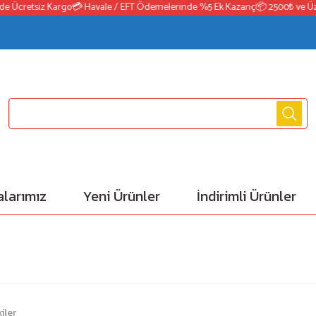
Ücretsiz Kargo
💳 Havale / EFT Ödemelerinde %5 Ek Kazanç
📦 2500₺ ve Üzeri 
larımız
Yeni Ürünler
İndirimli Ürünler
iler