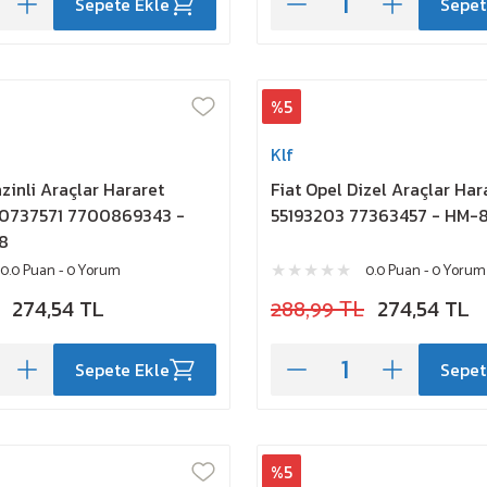
Sepete Ekle
Sepet
%5
Klf
zinli Araçlar Hararet
Fiat Opel Dizel Araçlar Ha
0737571 7700869343 -
55193203 77363457 - HM
8
0.0 Puan - 0 Yorum
0.0 Puan - 0 Yorum
274,54 TL
288,99 TL
274,54 TL
Sepete Ekle
Sepet
%5