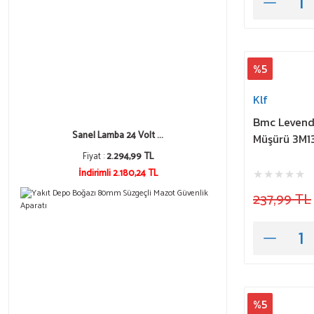
%5
Klf
Bmc Levend
Sanel Lamba 24 Volt ...
Müşürü 3M
Fiyat :
2.294,99 TL
İndirimli 2.180,24 TL
237,99 TL
%5