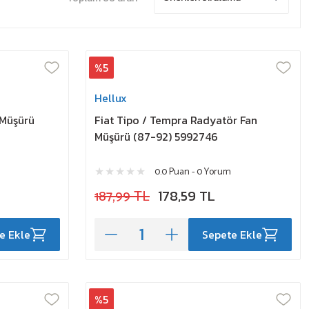
%5
Hellux
 Müşürü
Fiat Tipo / Tempra Radyatör Fan
Müşürü (87-92) 5992746
0.0 Puan - 0 Yorum
187,99 TL
178,59 TL
e Ekle
Sepete Ekle
%5