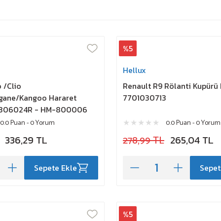
%5
Hellux
 /Clio
Renault R9 Rölanti Kupürü
ane/Kangoo Hararet
7701030713
6306024R - HM-800006
0.0 Puan - 0 Yorum
0.0 Puan - 0 Yorum
336,29 TL
278,99 TL
265,04 TL
Sepete Ekle
Sepet
%5