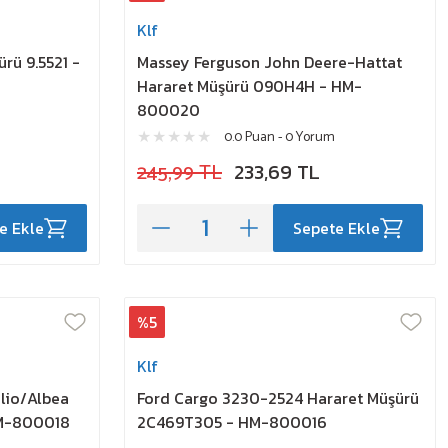
Klf
rü 9.5521 -
Massey Ferguson John Deere-Hattat
Hararet Müşürü 090H4H - HM-
800020
0.0 Puan - 0 Yorum
245,99 TL
233,69 TL
e Ekle
Sepete Ekle
%5
Klf
lio/Albea
Ford Cargo 3230-2524 Hararet Müşürü
HM-800018
2C469T305 - HM-800016