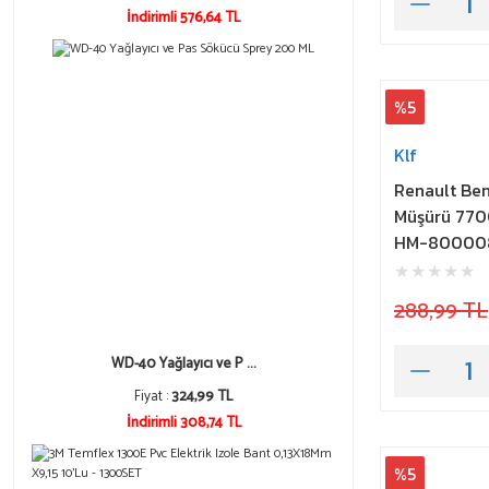
İndirimli 576,64 TL
%5
Klf
Renault Ben
Müşürü 770
HM-80000
288,99 TL
WD-40 Yağlayıcı ve P ...
Fiyat :
324,99 TL
İndirimli 308,74 TL
%5