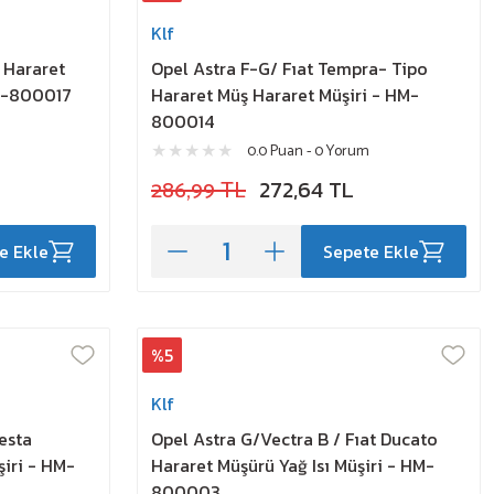
Klf
r Hararet
Opel Astra F-G/ Fıat Tempra- Tipo
HM-800017
Hararet Müş Hararet Müşiri - HM-
800014
0.0 Puan - 0 Yorum
286,99 TL
272,64 TL
e Ekle
Sepete Ekle
%5
Klf
esta
Opel Astra G/Vectra B / Fıat Ducato
iri - HM-
Hararet Müşürü Yağ Isı Müşiri - HM-
800003