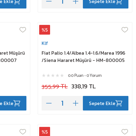
e Ekle
Sepete Ekle
%5
Klf
raret Müşürü
Fiat Palio 1.4/Albea 1.4-1.6/Marea 1996
-800007
/Siena Hararet Müşürü - HM-800005
0.0 Puan - 0 Yorum
355,99 TL
338,19 TL
e Ekle
Sepete Ekle
%5