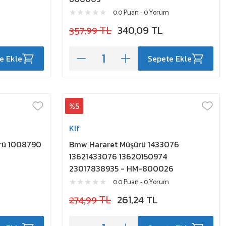
0.0 Puan - 0 Yorum
357,99 TL
340,09 TL
e Ekle
Sepete Ekle
%5
Klf
ürü 1008790
Bmw Hararet Müşürü 1433076
13621433076 13620150974
23017838935 - HM-800026
0.0 Puan - 0 Yorum
274,99 TL
261,24 TL