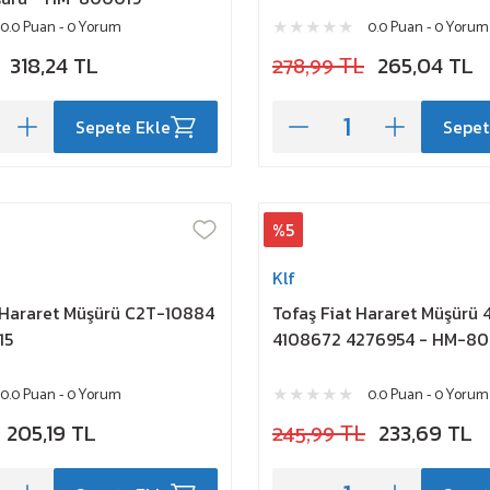
0.0 Puan - 0 Yorum
0.0 Puan - 0 Yorum
318,24 TL
278,99 TL
265,04 TL
Sepete Ekle
Sepet
%5
Klf
 Hararet Müşürü C2T-10884
Tofaş Fiat Hararet Müşürü
15
4108672 4276954 - HM-8
0.0 Puan - 0 Yorum
0.0 Puan - 0 Yorum
205,19 TL
245,99 TL
233,69 TL