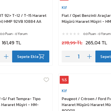
Klf
T 92> T-12 / T-15 Hararet
Fiat / Opel Benzinli Araçla
vi) HMP 92VB 10884 AA
Müşürü Hararet Müşiri - 
0.0 Puan - 0 Yorum
0.0 Puan - 0 Yorum
161,49 TL
278,99 TL
265,04 TL
Sepete Ekle
Sepet
%5
Klf
F-G/ Fıat Tempra- Tipo
Peugeot / Cıtroen / Ford Fı
 Hararet Müşiri - HM-
Hararet Müşürü Hararet Müş
800011