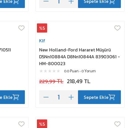
e Ekle
Sepete Ekle
%5
Klf
10511
New Holland-Ford Hararet Müşürü
D5Nn10884A D8Nn10844A 83903061 -
HM-800023
0.0 Puan - 0 Yorum
229,99 TL
218,49 TL
e Ekle
Sepete Ekle
%5