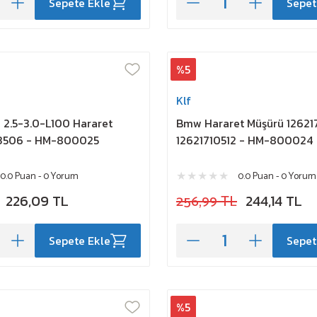
Sepete Ekle
Sepet
%5
Klf
 2.5-3.0-L100 Hararet
Bmw Hararet Müşürü 126217
13506 - HM-800025
12621710512 - HM-800024
0.0 Puan - 0 Yorum
0.0 Puan - 0 Yorum
226,09 TL
256,99 TL
244,14 TL
Sepete Ekle
Sepet
%5