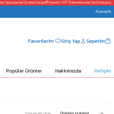
Siparişlerde Ücretsiz Kargo
💳 Havale / EFT Ödemelerinde %5 Ek Kazanç
📦250
Anasayfa
Favorilerim
Giriş Yap
Sepetim
Popüler Ürünler
Hakkımızda
İletişim
Toplam 66 ürün