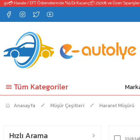
o
💳 Havale / EFT Ödemelerinde %5 Ek Kazanç
📦 2500₺ ve Üzeri Siparişlerde 
Tüm Kategoriler
Marka
Anasayfa
Müşür Çeşitleri
Hararet Müşürü
Hızlı Arama
Stoktak