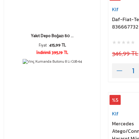
Klf
Daf-Fiat-T
836667732
Yakıt Depo Boğazı 80 ...
Fiyat :
415,99 TL
346,99 TL
İndirimli 395,19 TL
%5
Klf
Mercedes
Atego/Conn
Hararet Mü