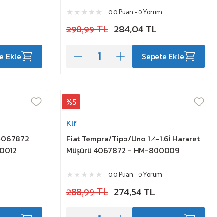
0.0 Puan - 0 Yorum
298,99 TL
284,04 TL
e Ekle
Sepete Ekle
%5
Klf
 4067872
Fiat Tempra/Tipo/Uno 1.4-1.6İ Hararet
00012
Müşürü 4067872 - HM-800009
0.0 Puan - 0 Yorum
288,99 TL
274,54 TL