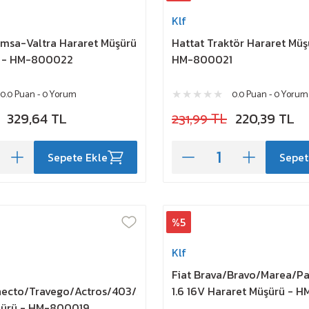
Klf
emsa-Valtra Hararet Müşürü
Hattat Traktör Hararet Müşü
 - HM-800022
HM-800021
0.0 Puan - 0 Yorum
0.0 Puan - 0 Yorum
329,64 TL
231,99 TL
220,39 TL
Sepete Ekle
Sepet
%5
Klf
Fiat Brava/Bravo/Marea/Pa
ecto/Travego/Actros/403/Axor
1.6 16V Hararet Müşürü - 
şürü - HM-800019