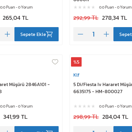
0.0 Puan - 0 Yorum
0.0 Puan - 0 Yorum
265,04 TL
292,99 TL
278,34 TL
Sepete Ekle
Sepet
%5
Klf
aret Müşürü 2846A101 -
5 Di/Fiesta Iv Hararet Müş
8
6635175 - HM-800027
0.0 Puan - 0 Yorum
0.0 Puan - 0 Yorum
341,99 TL
298,99 TL
284,04 TL