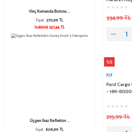
Vinç Kumanda Butonu ...
334,99 TL
Fiyat :
270,99 TL
İndirimli 257,44 TL
%5
Klf
Ford Cargo
- HM-8000
215,99 TL
Üçgen İkaz Reflektör ...
Fiyat :
606,99 TL