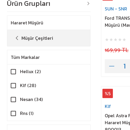
Ürün Grupları
SUN - SNR
Ford TRANSI
Hararet Müşürü
Müşürü (Ma
Müşür Çeşitleri
169,99 TL
Tüm Markalar
Hellux (2)
Klf (28)
%5
Nesan (34)
Klf
Rns (1)
Opel Astra 
Hararet Müş
SUN - SNR (1)
800013