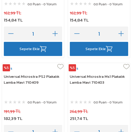
0.0 Puan - 0 Yorum
0.0 Puan - 0 Yorum
162,99 TL
162,99 TL
154,84 TL
154,84 TL
Sepete Ekle
Sepete Ekle
%5
%5
Mars
Mars
Universal Microstra PS2 Plakalık
Universal Microstra Ms1 Plakalık
Lamba Mavi 710409
Lamba Mavi 710403
0.0 Puan - 0 Yorum
0.0 Puan - 0 Yorum
191,99 TL
264,99 TL
182,39 TL
251,74 TL