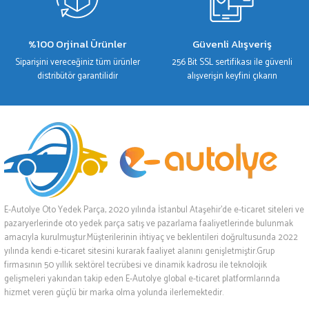
%100 Orjinal Ürünler
Güvenli Alışveriş
Siparişini vereceğiniz tüm ürünler
256 Bit SSL sertifikası ile güvenli
distribütör garantilidir
alışverişin keyfini çıkarın
E-Autolye Oto Yedek Parça, 2020 yılında İstanbul Ataşehir’de e-ticaret siteleri ve
pazaryerlerinde oto yedek parça satış ve pazarlama faaliyetlerinde bulunmak
amacıyla kurulmuştur.Müşterilerinin ihtiyaç ve beklentileri doğrultusunda 2022
yılında kendi e-ticaret sitesini kurarak faaliyet alanını genişletmiştir.Grup
firmasının 50 yıllık sektörel tecrübesi ve dinamik kadrosu ile teknolojik
gelişmeleri yakından takip eden E-Autolye global e-ticaret platformlarında
hizmet veren güçlü bir marka olma yolunda ilerlemektedir.