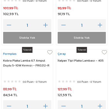
0.0 Puan - 0 Yorum
0.0 Puan - 0 Yorum
107,99 TL
95,99 TL
102,59 TL
91,19 TL
Stokta Yok
Stokta Yok
Tükendi
Tükendi
Formplas
Çeray
Kobra Plaka Lamba 67 Ampul
İtalyan Tipi Plaka Lambası - 405
Duylu 5-10W Kırmızı - FR0212-R
0.0 Puan - 0 Yorum
0.0 Puan - 0 Yorum
88,99 TL
127,99 TL
84,54 TL
121,59 TL