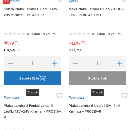
%5
Formplas
Çeray
Kobra Plaka Lamba 6 Led'Li 12V-
Maxi Plaka Lambası Led 201002-
24V Kırmızı - FR0213-R
LED - 201002-LED
0.0 Puan - 0 Yorum
0.0 Puan - 0 Yorum
88,99 TL
243,99 TL
84,54 TL
231,79 TL
Sepete Ekle
Stokta Yok
Tükendi
Tükendi
Formplas
Formplas
Plaka Lamba 2 Fonksiyonlu 9
Plaka Lamba 6 Led'Li 12V-24V
Led'Li 12V-24V Kırmızı - FR0216-
Kırmızı - FR0215-R
R