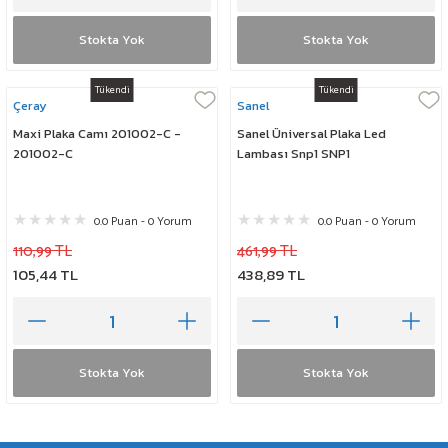
Stokta Yok
Stokta Yok
Tükendi
Tükendi
Çeray
Sanel
Maxi Plaka Camı 201002-C -
Sanel Üniversal Plaka Led
201002-C
Lambası Snp1 SNP1
0.0 Puan - 0 Yorum
0.0 Puan - 0 Yorum
110,99 TL
461,99 TL
105,44 TL
438,89 TL
Stokta Yok
Stokta Yok