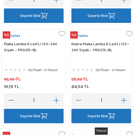
Sepete Ekle
Sepete Ekle
%5
%5
Formplas
Formplas
Plaka Lamba 6 Led'Li 12V-24V
Kobra Plaka Lamba 6 Led'Li 12V-
Siyah - FR0215-BL
24V Siyah - FR0213-BL
0.0 Puan - 0 Yorum
0.0 Puan - 0 Yorum
95,99 TL
88,99 TL
91,19 TL
84,54 TL
Sepete Ekle
Sepete Ekle
Tükendi