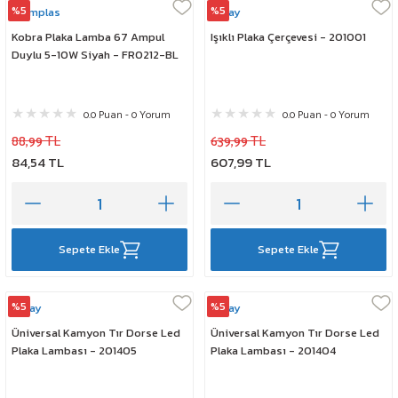
%5
%5
Formplas
Çeray
Kobra Plaka Lamba 67 Ampul
Işıklı Plaka Çerçevesi - 201001
Duylu 5-10W Siyah - FR0212-BL
0.0 Puan - 0 Yorum
0.0 Puan - 0 Yorum
88,99 TL
639,99 TL
84,54 TL
607,99 TL
Sepete Ekle
Sepete Ekle
%5
%5
Çeray
Çeray
Üniversal Kamyon Tır Dorse Led
Üniversal Kamyon Tır Dorse Led
Plaka Lambası - 201405
Plaka Lambası - 201404