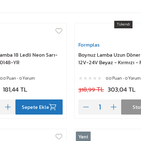
Tükendi
Formplas
Lamba 18 Ledli Neon Sarı-
Boynuz Lamba Uzun Döne
R0148-YR
12V-24V Beyaz - Kırmızı -
0.0 Puan - 0 Yorum
0.0 Puan - 0 Yorum
181,44 TL
318,99 TL
303,04 TL
Sepete Ekle
Sto
Yeni