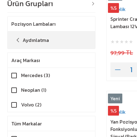
Ürün Grupları
%5
Erçelik
Sprinter Cr
Pozisyon Lambaları
Lambası 12
Aydınlatma
97,99 TL
Araç Markası
Mercedes (3)
Neoplan (1)
Yeni
Volvo (2)
%5
Erçelik
Yan Pozisy
Tüm Markalar
Fonksiyonlu
Sinyal/Park