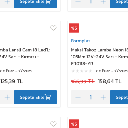
Sepete Ekle
Sepet
%5
Formplas
mba Lensli Cam 18 Led'Li
Maksi Takoz Lamba Neon 18
V Sarı - Kırmızı -
105Mm 12V-24V Sarı - Kırmı
FR0118-YR
0.0 Puan - 0 Yorum
0.0 Puan - 0 Yorum
125,39 TL
166,99 TL
158,64 TL
Sepete Ekle
Sepet
%5