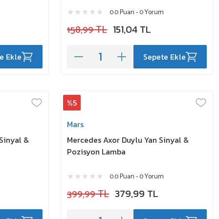
0.0 Puan - 0 Yorum
158,99 TL
151,04 TL
e Ekle
Sepete Ekle
%5
Mars
Sinyal &
Mercedes Axor Duylu Yan Sinyal &
Pozisyon Lamba
0.0 Puan - 0 Yorum
399,99 TL
379,99 TL