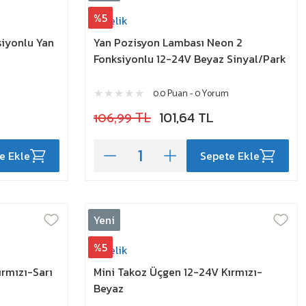
%5
Erçelik
siyonlu Yan
Yan Pozisyon Lambası Neon 2
Fonksiyonlu 12-24V Beyaz Sinyal/Park
0.0 Puan - 0 Yorum
106,99 TL
101,64 TL
e Ekle
Sepete Ekle
Yeni
%5
Erçelik
ırmızı-Sarı
Mini Takoz Üçgen 12-24V Kırmızı-
Beyaz