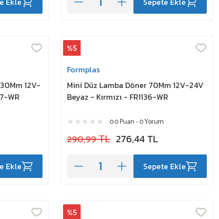
e Ekle
Sepete Ekle
%5
Formplas
 130Mm 12V-
Mini Düz Lamba Döner 70Mm 12V-24V
137-WR
Beyaz - Kırmızı - FR1136-WR
0.0 Puan - 0 Yorum
290,99 TL
276,44 TL
e Ekle
Sepete Ekle
%5