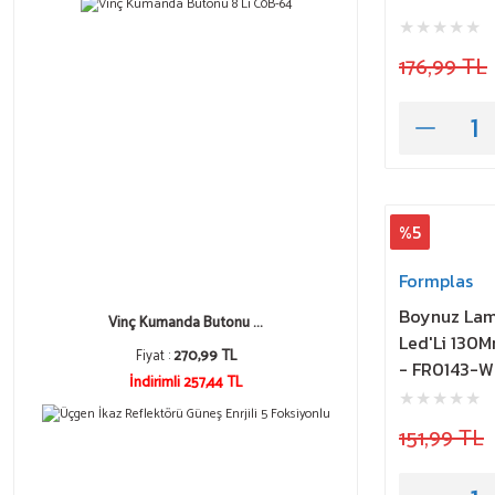
176,99 TL
%5
Formplas
Boynuz Lam
Vinç Kumanda Butonu ...
Led'Li 130M
Fiyat :
270,99 TL
- FR0143-
İndirimli 257,44 TL
151,99 TL