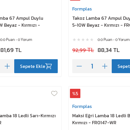
Formplas
amba 67 Ampul Duylu
Takoz Lamba 67 Ampul Du
 Beyaz - Kırmızı -
5-10W Beyaz - Kırmızı - F
0.0 Puan - 0 Yorum
0.0 Puan - 0 Yorum
81,69 TL
92,99 TL
88,34 TL
Sepete Ekle
Sepet
%5
Formplas
Lamba 18 Ledli Sarı-Kırmızı
Maksi Eğri Lamba 18 Ledli 
R
Kırmızı - FR0147-WR