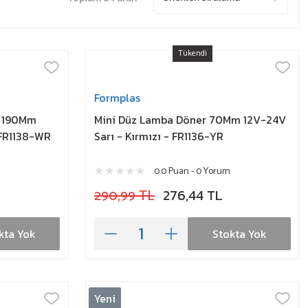
Tükendi
Formplas
r 190Mm
Mini Düz Lamba Döner 70Mm 12V-24V
 FR1138-WR
Sarı - Kırmızı - FR1136-YR
0.0 Puan - 0 Yorum
290,99 TL
276,44 TL
kta Yok
Stokta Yok
Yeni