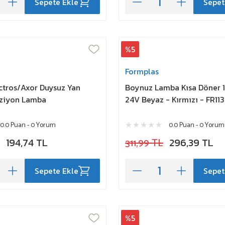
Sepete Ekle
Sepet
%5
Formplas
ctros/Axor Duysuz Yan
Boynuz Lamba Kısa Döner
oziyon Lamba
24V Beyaz - Kırmızı - FR1
0.0 Puan - 0 Yorum
0.0 Puan - 0 Yorum
194,74 TL
311,99 TL
296,39 TL
Sepete Ekle
Sepet
%5