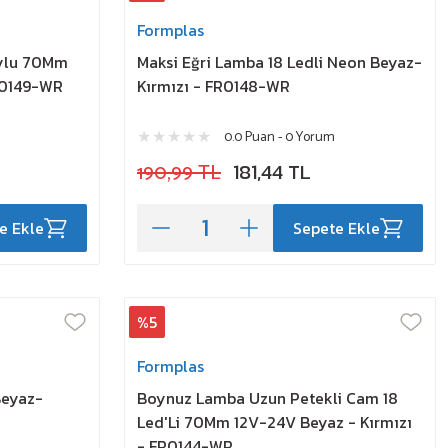
Formplas
ylu 70Mm
Maksi Eğri Lamba 18 Ledli Neon Beyaz-
R0149-WR
Kırmızı - FR0148-WR
0.0 Puan - 0 Yorum
190,99 TL
181,44 TL
e Ekle
Sepete Ekle
%5
Formplas
Beyaz-
Boynuz Lamba Uzun Petekli Cam 18
Led'Li 70Mm 12V-24V Beyaz - Kırmızı
- FR0144-WR