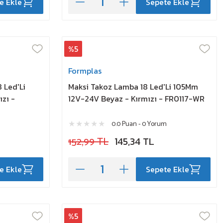
e Ekle
Sepete Ekle
%5
Formplas
 Led'Li
Maksi Takoz Lamba 18 Led'Li 105Mm
zı -
12V-24V Beyaz - Kırmızı - FR0117-WR
0.0 Puan - 0 Yorum
152,99 TL
145,34 TL
e Ekle
Sepete Ekle
%5