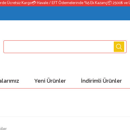
 Ücretsiz Kargo
💳 Havale / EFT Ödemelerinde %5 Ek Kazanç
📦 2500₺ ve Üzeri
larımız
Yeni Ürünler
İndirimli Ürünler
iler