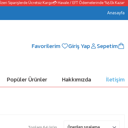
 Siparişlerde Ücretsiz Kargo
💳 Havale / EFT Ödemelerinde %5 Ek Kazanç
📦25
Anasayfa
Favorilerim
Giriş Yap
Sepetim
Popüler Ürünler
Hakkımızda
İletişim
Toplam 64 ürün