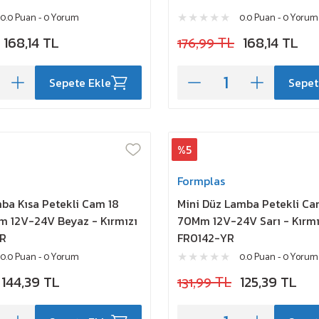
0.0 Puan - 0 Yorum
0.0 Puan - 0 Yorum
168,14 TL
176,99 TL
168,14 TL
Sepete Ekle
Sepet
%5
Formplas
ba Kısa Petekli Cam 18
Mini Düz Lamba Petekli Cam
m 12V-24V Beyaz - Kırmızı
70Mm 12V-24V Sarı - Kırmı
WR
FR0142-YR
0.0 Puan - 0 Yorum
0.0 Puan - 0 Yorum
144,39 TL
131,99 TL
125,39 TL