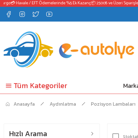
go
💳 Havale / EFT Ödemelerinde %5 Ek Kazanç
📦 2500₺ ve Üzeri Siparişlerde
Tüm Kategoriler
Marka
Anasayfa
Aydınlatma
Pozisyon Lambaları
Hızlı Arama
Stoktak