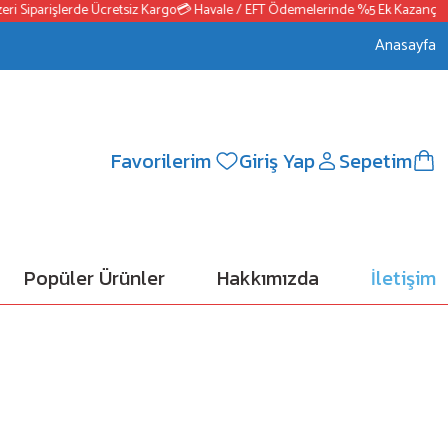
Siparişlerde Ücretsiz Kargo
💳 Havale / EFT Ödemelerinde %5 Ek Kazanç
📦250
Anasayfa
Favorilerim
Giriş Yap
Sepetim
Popüler Ürünler
Hakkımızda
İletişim