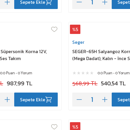
Sepete Ekle
Sepet
%5
Seger
Süpersonik Korna 12V,
SEGER-65H Salyangoz Kor
 Ses Takım
(Mega Dadat), Kalın - İnce 
0.0 Puan - 0 Yorum
0.0 Puan - 0 Yorum
TL
987,99 TL
568,99 TL
540,54 TL
Sepete Ekle
Sepet
%5