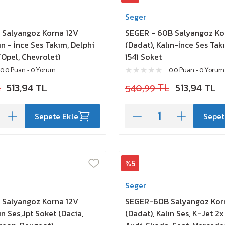
Seger
Salyangoz Korna 12V
SEGER - 60B Salyangoz Ko
ın - İnce Ses Takım, Delphi
(Dadat), Kalın-İnce Ses Tak
(Opel, Chevrolet)
1541 Soket
0.0 Puan - 0 Yorum
0.0 Puan - 0 Yorum
L
513,94 TL
540,99 TL
513,94 TL
Sepete Ekle
Sepet
%5
Seger
Salyangoz Korna 12V
SEGER-60B Salyangoz Kor
ın Ses,Jpt Soket (Dacia,
(Dadat), Kalın Ses, K-Jet 2x