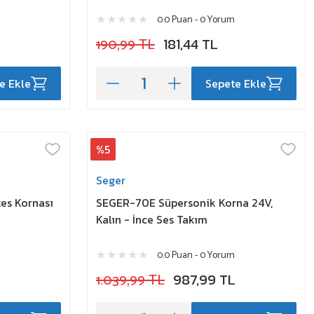
0.0 Puan - 0 Yorum
190,99 TL
181,44 TL
e Ekle
Sepete Ekle
%5
Seger
es Kornası
SEGER-70E Süpersonik Korna 24V,
Kalın - İnce Ses Takım
0.0 Puan - 0 Yorum
1.039,99 TL
987,99 TL