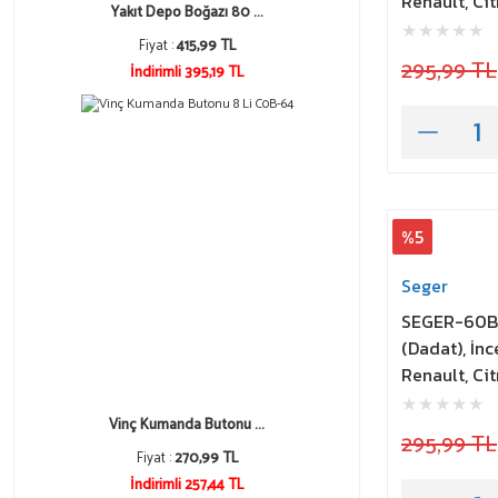
Renault, Ci
Yakıt Depo Boğazı 80 ...
Fiyat :
415,99 TL
295,99 TL
İndirimli 395,19 TL
%5
Seger
SEGER-60B 
(Dadat), İnc
Renault, Ci
Vinç Kumanda Butonu ...
295,99 TL
Fiyat :
270,99 TL
İndirimli 257,44 TL