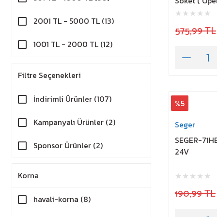
Soket ( Opel
2001 TL - 5000 TL (13)
575,99 TL
1001 TL - 2000 TL (12)
1 TL - 250 TL (10)
Filtre Seçenekleri
İndirimli Ürünler (107)
%5
Kampanyalı Ürünler (2)
Seger
SEGER-71HB
Sponsor Ürünler (2)
24V
Korna
190,99 TL
havali-korna (8)