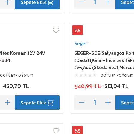
Sepete Ekle
Sepet
%5
Seger
Vites Kornası 12V 24V
SEGER-60B Salyangoz Kor
H834
(Dadat),Kalın- İnce Ses Tak
(Vw,Audi,Skoda,Seat,Merce
0.0 Puan - 0 Yorum
0.0 Puan - 0 Yorum
459,79 TL
540,99 TL
513,94 TL
Sepete Ekle
Sepet
%5