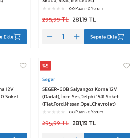
s)
Skoda, Seat, Mercedes)
0.0 Puan - 0 Yorum
295,99 TL
281,19 TL
e Ekle
Sepete Ekle
%5
Seger
na 12V
SEGER-60B Salyangoz Korna 12V
530 Soket
(Dadat), İnce Ses,Delphi 1541 Soket
(Fiat,Ford,Nissan,Opel,Chevrolet)
0.0 Puan - 0 Yorum
295,99 TL
281,19 TL