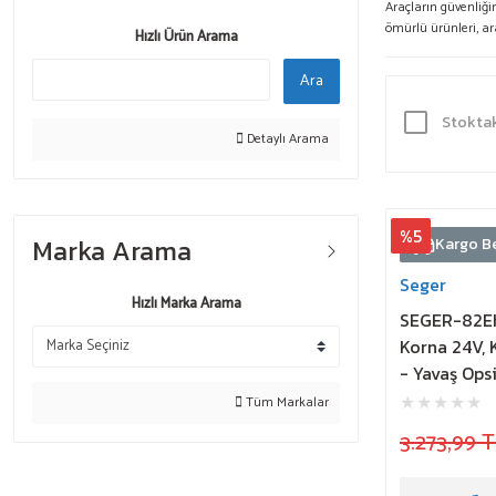
Araçların güvenliğin
ömürlü ürünleri, ara
Hızlı Ürün Arama
Ara
Stoktak
Detaylı Arama
%5
Marka Arama
Kargo B
Seger
Hızlı Marka Arama
SEGER-82Eh 
Korna 24V, K
- Yavaş Ops
Tüm Markalar
3.273,99 