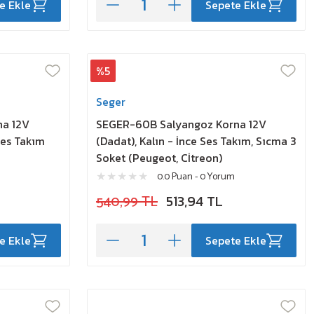
e Ekle
Sepete Ekle
%5
Seger
na 12V
SEGER-60B Salyangoz Korna 12V
Ses Takım
(Dadat), Kalın - İnce Ses Takım, Sıcma 3
Soket (Peugeot, Cİtreon)
0.0 Puan - 0 Yorum
540,99 TL
513,94 TL
e Ekle
Sepete Ekle