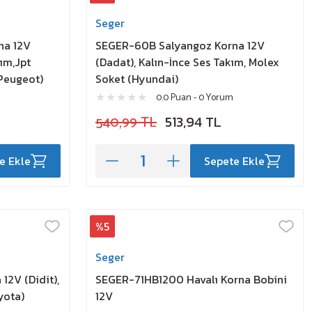
Seger
na 12V
SEGER-60B Salyangoz Korna 12V
kım,Jpt
(Dadat), Kalın-İnce Ses Takım, Molex
,Peugeot)
Soket (Hyundai)
0.0 Puan - 0 Yorum
540,99 TL
513,94 TL
e Ekle
Sepete Ekle
%5
Seger
12V (Didit),
SEGER-71HB1200 Havalı Korna Bobini
yota)
12V