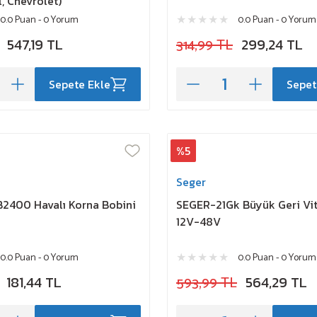
, Chevrolet)
0.0 Puan - 0 Yorum
0.0 Puan - 0 Yorum
547,19 TL
314,99 TL
299,24 TL
Sepete Ekle
Sepet
%5
Seger
2400 Havalı Korna Bobini
SEGER-21Gk Büyük Geri Vit
12V-48V
0.0 Puan - 0 Yorum
0.0 Puan - 0 Yorum
181,44 TL
593,99 TL
564,29 TL