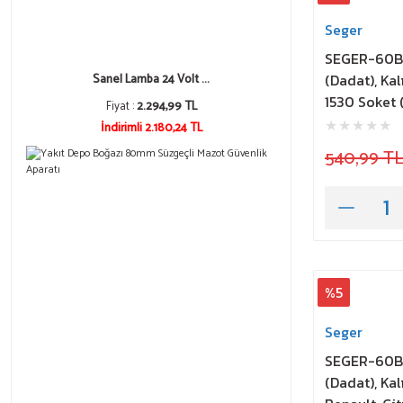
Seger
SEGER-60B 
(Dadat), Kal
Sanel Lamba 24 Volt ...
1530 Soket 
Fiyat :
2.294,99 TL
İndirimli 2.180,24 TL
540,99 T
%5
Seger
SEGER-60B 
(Dadat), Kal