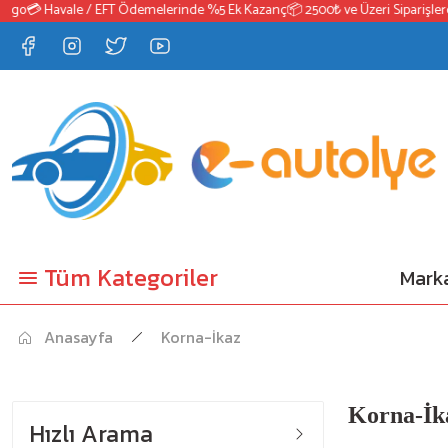
o
💳 Havale / EFT Ödemelerinde %5 Ek Kazanç
📦 2500₺ ve Üzeri Siparişlerde 
Tüm Kategoriler
Marka
Anasayfa
Korna-İkaz
Korna-İka
Hızlı Arama