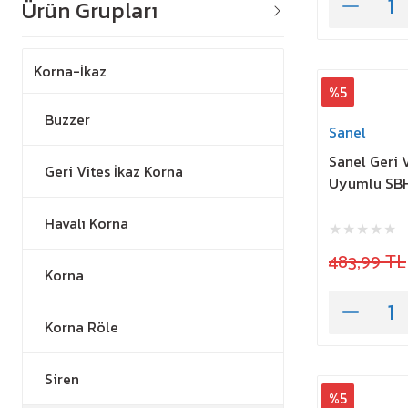
Ürün Grupları
Korna-İkaz
%5
Buzzer
Sanel
Sanel Geri 
Geri Vites İkaz Korna
Uyumlu SB
Havalı Korna
483,99 TL
Korna
Korna Röle
Siren
%5