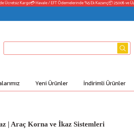
Ücretsiz Kargo
💳 Havale / EFT Ödemelerinde %5 Ek Kazanç
📦 2500₺ ve Üzeri 
larımız
Yeni Ürünler
İndirimli Ürünler
z | Araç Korna ve İkaz Sistemleri