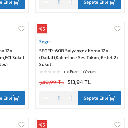
e Ekle
Sepete Ekle
%5
Seger
na 12V
SEGER-60B Salyangoz Korna 12V
ım,FCI Soket
(Dadat),Kalın-İnce Ses Takım, K-Jet 2x
des)
Soket
0.0 Puan - 0 Yorum
540,99 TL
513,94 TL
e Ekle
Sepete Ekle
%5