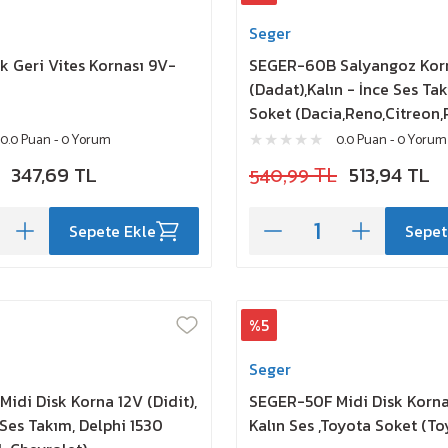
Seger
 Geri Vites Kornası 9V-
SEGER-60B Salyangoz Kor
(Dadat),Kalın - İnce Ses Ta
Soket (Dacia,Reno,Citreon
0.0 Puan - 0 Yorum
0.0 Puan - 0 Yorum
347,69 TL
540,99 TL
513,94 TL
Sepete Ekle
Sepet
%5
Seger
idi Disk Korna 12V (Didit),
SEGER-50F Midi Disk Korna 
 Ses Takım, Delphi 1530
Kalın Ses ,Toyota Soket (To