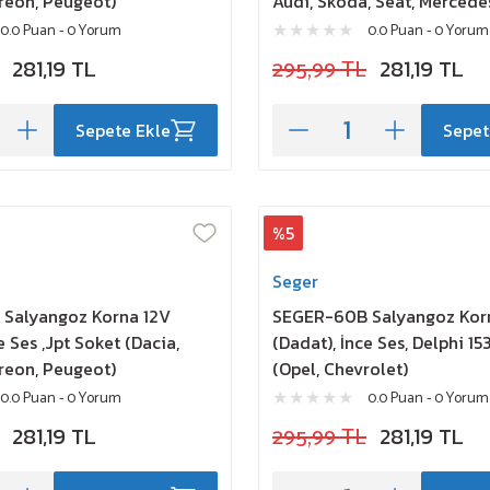
treon, Peugeot)
Audi, Skoda, Seat, Mercede
0.0 Puan - 0 Yorum
0.0 Puan - 0 Yorum
281,19 TL
295,99 TL
281,19 TL
Sepete Ekle
Sepet
%5
Seger
Salyangoz Korna 12V
SEGER-60B Salyangoz Kor
e Ses ,Jpt Soket (Dacia,
(Dadat), İnce Ses, Delphi 1
treon, Peugeot)
(Opel, Chevrolet)
0.0 Puan - 0 Yorum
0.0 Puan - 0 Yorum
281,19 TL
295,99 TL
281,19 TL