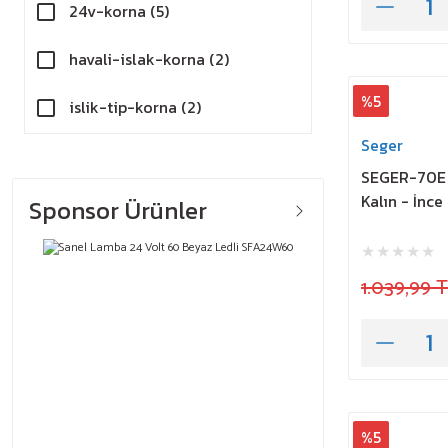
24v-korna (5)
havali-islak-korna (2)
%5
islik-tip-korna (2)
Seger
Marco Tipi korna (2)
SEGER-70E 
Kalın - İnce
24v-korna (1)
Sponsor Ürünler
Arap Korna (1)
1.039,99 
Salyangoz Korna (1)
%5