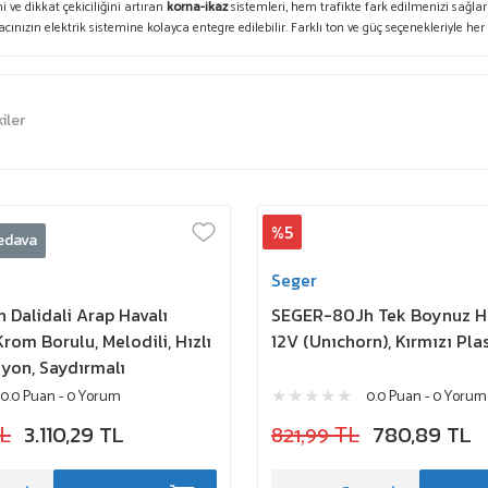
i ve dikkat çekiciliğini artıran
korna-ikaz
sistemleri, hem trafikte fark edilmenizi sağlar
cınızın elektrik sistemine kolayca entegre edilebilir. Farklı ton ve güç seçenekleriyle her
iler
%5
edava
Seger
Dalidali Arap Havalı
SEGER-80Jh Tek Boynuz Ha
rom Borulu, Melodili, Hızlı
12V (Unıchorn), Kırmızı Pla
iyon, Saydırmalı
0.0 Puan - 0 Yorum
0.0 Puan - 0 Yorum
TL
3.110,29 TL
821,99 TL
780,89 TL