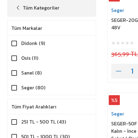
Tüm Kategoriler
Seger
SEGER-20Gk
48V
Tüm Markalar
Didonk (9)
365,99 TL
Osis (11)
Sanel (8)
Seger (80)
%5
Tüm Fiyat Aralıkları
Seger
251 TL - 500 TL (43)
SEGER-50F M
Kalın - İnce
501 TL - 1000 TL (30)