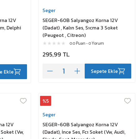
Seger
rna 12V
SEGER-60B Salyangoz Korna 12V
ım, Delphi
(Dadat) , Kalın Ses, Sıcma 3 Soket
(Peugeot , Citreon)
0.0 Puan - 0 Yorum
295,99 TL
Sepete Ekle
e Ekle
%5
Seger
na 12V
SEGER-60B Salyangoz Korna 12V
 Soket (Vw,
(Dadat), İnce Ses, Fcı Soket (Vw, Audi,