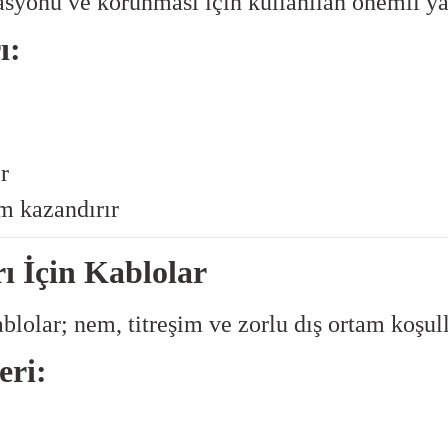
asyonu ve korunması için kullanılan önemli ya
ı:
r
m kazandırır
 İçin Kablolar
lolar; nem, titreşim ve zorlu dış ortam koşull
eri: