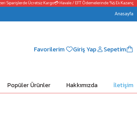
Siparişlerde Ücretsiz Kargo
💳 Havale / EFT Ödemelerinde %5 Ek Kazanç
📦250
Anasayfa
Favorilerim
Giriş Yap
Sepetim
Popüler Ürünler
Hakkımızda
İletişim