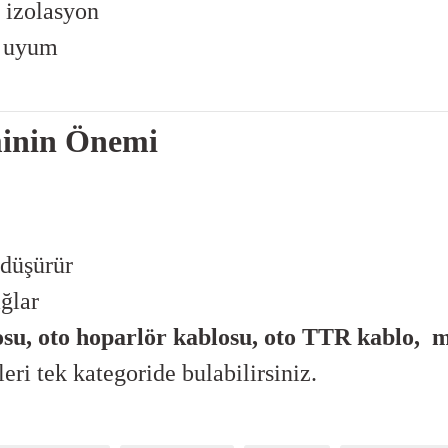
 izolasyon
e uyum
minin Önemi
 düşürür
ağlar
osu
,
oto hoparlör kablosu
, oto
TTR kablo
,
m
ri tek kategoride bulabilirsiniz.