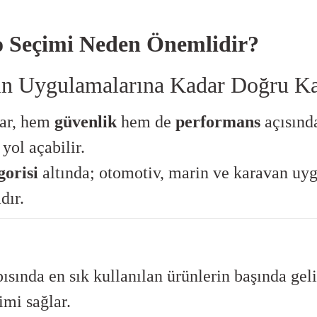
lo Seçimi Neden Önemlidir?
rin Uygulamalarına Kadar Doğru K
lar, hem
güvenlik
hem de
performans
açısında
yol açabilir.
gorisi
altında; otomotiv, marin ve karavan uygu
dır.
pısında en sık kullanılan ürünlerin başında geli
imi sağlar.