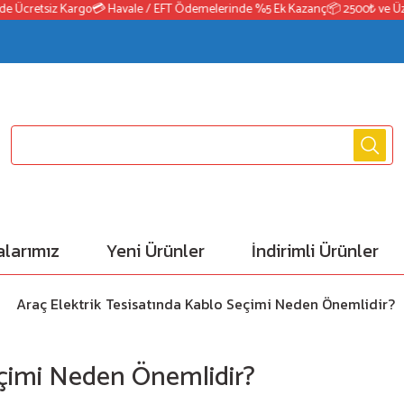
Ücretsiz Kargo
💳 Havale / EFT Ödemelerinde %5 Ek Kazanç
📦 2500₺ ve Üzeri 
larımız
Yeni Ürünler
İndirimli Ürünler
Araç Elektrik Tesisatında Kablo Seçimi Neden Önemlidir?
eçimi Neden Önemlidir?