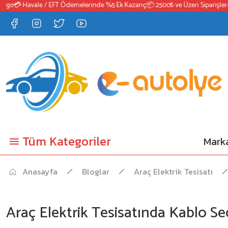
o
💳 Havale / EFT Ödemelerinde %5 Ek Kazanç
📦 2500₺ ve Üzeri Siparişlerde 
Tüm Kategoriler
Marka
Anasayfa
Bloglar
Araç Elektrik Tesisatı
Araç Elektrik Tesisatında Kablo S