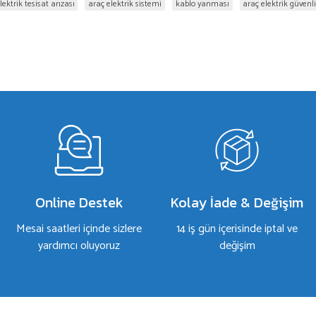
lektrik tesisat arızası
araç elektrik sistemi
kablo yanması
araç elektrik güvenli
Online Destek
Kolay İade & Değişim
Mesai saatleri içinde sizlere
14 iş gün içerisinde iptal ve
yardımcı oluyoruz
değişim