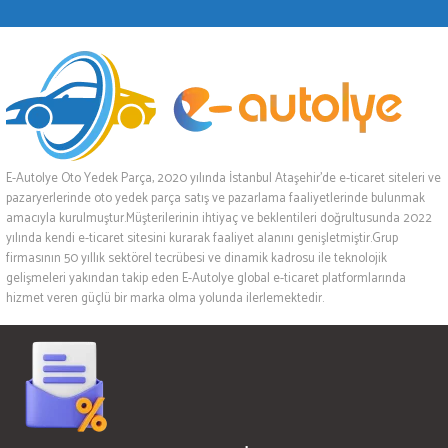
E-Autolye Oto Yedek Parça, 2020 yılında İstanbul Ataşehir’de e-ticaret siteleri ve
pazaryerlerinde oto yedek parça satış ve pazarlama faaliyetlerinde bulunmak
amacıyla kurulmuştur.Müşterilerinin ihtiyaç ve beklentileri doğrultusunda 2022
yılında kendi e-ticaret sitesini kurarak faaliyet alanını genişletmiştir.Grup
firmasının 50 yıllık sektörel tecrübesi ve dinamik kadrosu ile teknolojik
gelişmeleri yakından takip eden E-Autolye global e-ticaret platformlarında
hizmet veren güçlü bir marka olma yolunda ilerlemektedir.