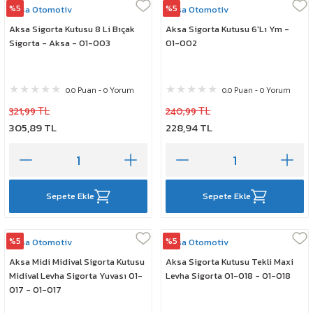
%5
%5
Aksa Otomotiv
Aksa Otomotiv
Aksa Sigorta Kutusu 8 Li Bıçak
Aksa Sigorta Kutusu 6'Lı Ym -
Sigorta - Aksa - 01-003
01-002
0.0 Puan - 0 Yorum
0.0 Puan - 0 Yorum
321,99 TL
240,99 TL
305,89 TL
228,94 TL
Sepete Ekle
Sepete Ekle
%5
%5
Aksa Otomotiv
Aksa Otomotiv
Aksa Midi Midival Sigorta Kutusu
Aksa Sigorta Kutusu Tekli Maxi
Midival Levha Sigorta Yuvası 01-
Levha Sigorta 01-018 - 01-018
017 - 01-017