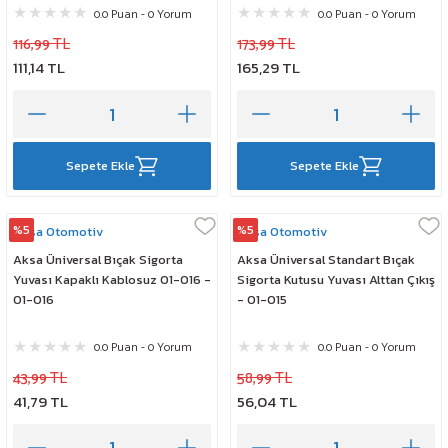
0.0 Puan - 0 Yorum
0.0 Puan - 0 Yorum
116,99 TL
173,99 TL
111,14 TL
165,29 TL
Sepete Ekle
Sepete Ekle
%5
%5
Aksa Otomotiv
Aksa Otomotiv
Aksa Üniversal Bıçak Sigorta
Aksa Üniversal Standart Bıçak
Yuvası Kapaklı Kablosuz 01-016 -
Sigorta Kutusu Yuvası Alttan Çıkış
01-016
- 01-015
0.0 Puan - 0 Yorum
0.0 Puan - 0 Yorum
43,99 TL
58,99 TL
41,79 TL
56,04 TL