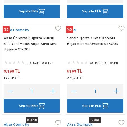
Sepete Ekle
Sepete Ekle
%5
%5
Aksa Otomotiv
Sanel
Aksa Üniversal Sigorta Kutusu
Sanel Sigorta Yuvası Kablolu
4'Lü Yeni Model Bıçak Sigortaya
Bıçak Sigorta Uyumlu SSK003
Uygun - 01-001
0.0 Puan - 0 Yorum
0.0 Puan - 0 Yorum
181,99 TL
51,99 TL
172,89 TL
49,39 TL
Sepete Ekle
Sepete Ekle
Tükendi
Tükendi
Aksa Otomotiv
Aksa Otomotiv