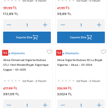
0.0 Puan - 0 Yorum
0.0 Puan - 0 Yorum
181,99 TL
41,99 TL
172,89 TL
39,89 TL
Sepete Ekle
Sepete Ekle
%5
%5
Aksa Otomotiv
Aksa Otomotiv
Aksa Üniversal Sigorta Kutusu
Aksa Sigorta Kutusu 10 Lu Bıçak
12'Li Yeni Model Bıçak Sigortaya
Sigorta - Aksa - 01-004
Uygun - 01-005
0.0 Puan - 0 Yorum
0.0 Puan - 0 Yorum
417,99 TL
336,99 TL
397,09 TL
320,14 TL