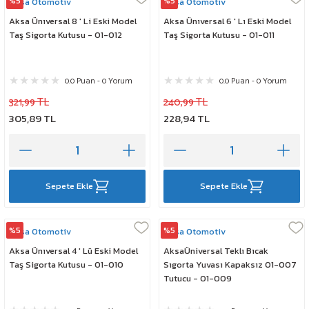
%5
%5
Aksa Otomotiv
Aksa Otomotiv
Aksa Ünıversal 8 ' Li Eski Model
Aksa Ünıversal 6 ' Lı Eski Model
Taş Sigorta Kutusu - 01-012
Taş Sigorta Kutusu - 01-011
0.0 Puan - 0 Yorum
0.0 Puan - 0 Yorum
321,99 TL
240,99 TL
305,89 TL
228,94 TL
Sepete Ekle
Sepete Ekle
%5
%5
Aksa Otomotiv
Aksa Otomotiv
Aksa Ünıversal 4 ' Lü Eski Model
AksaÜniversal Teklı Bıcak
Taş Sigorta Kutusu - 01-010
Sıgorta Yuvası Kapaksız 01-007
Tutucu - 01-009