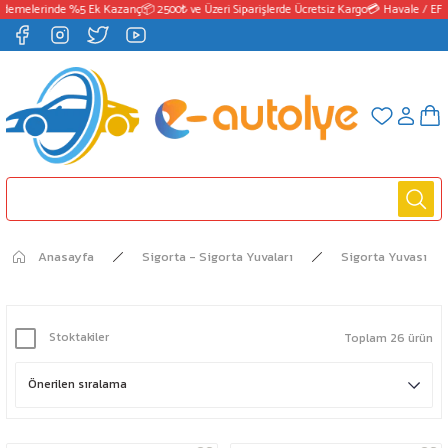
emelerinde %5 Ek Kazanç
📦 2500₺ ve Üzeri Siparişlerde Ücretsiz Kargo
💳 Havale / EFT 
Anasayfa
Sigorta - Sigorta Yuvaları
Sigorta Yuvası
Stoktakiler
Toplam 26 ürün