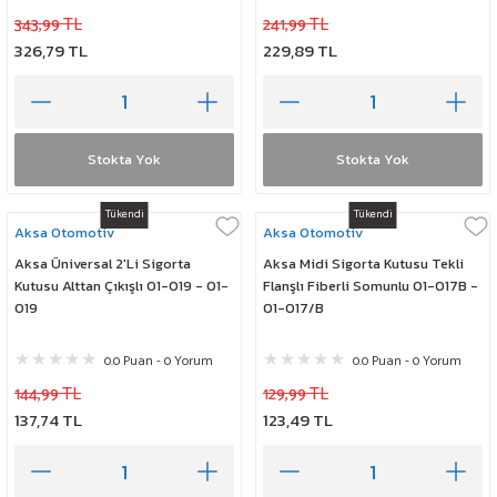
343,99 TL
241,99 TL
326,79 TL
229,89 TL
Stokta Yok
Stokta Yok
Tükendi
Tükendi
Aksa Otomotiv
Aksa Otomotiv
Aksa Üniversal 2'Li Sigorta
Aksa Midi Sigorta Kutusu Tekli
Kutusu Alttan Çıkışlı 01-019 - 01-
Flanşlı Fiberli Somunlu 01-017B -
019
01-017/B
0.0 Puan - 0 Yorum
0.0 Puan - 0 Yorum
144,99 TL
129,99 TL
137,74 TL
123,49 TL