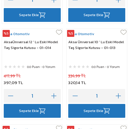
Sepete Ekle
Sepete Ekle
%5
%5
Aksa Otomotiv
Aksa Otomotiv
AksaÜnıversal 12 ' Lu Eski Model
Aksa Ünıversal 10 ' Lu Eski Model
Taş Sigorta Kutusu - 01-014
Taş Sigorta Kutusu - 01-013
0.0 Puan - 0 Yorum
0.0 Puan - 0 Yorum
417,99 TL
336,99 TL
397,09 TL
320,14 TL
Sepete Ekle
Sepete Ekle