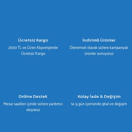
Görüş ve önerileriniz için teşekkür ederiz.
Ürün resmi kalitesiz, bozuk veya görüntülenemiyor.
Ürün açıklamasında eksik bilgiler bulunuyor.
Ürün bilgilerinde hatalar bulunuyor.
Ücretsiz Kargo
İndirimli Ürünler
Ürün fiyatı diğer sitelerden daha pahalı.
2500 TL ve Üzeri Alışverişlerde
Dönemsel olarak sizlere kampanyalı
Bu ürüne benzer farklı alternatifler olmalı.
Ücretsiz Kargo
ürünler sunuyoruz
Gönder
Online Destek
Kolay İade & Değişim
Mesai saatleri içinde sizlere yardımcı
14 iş gün içerisinde iptal ve değişim
oluyoruz