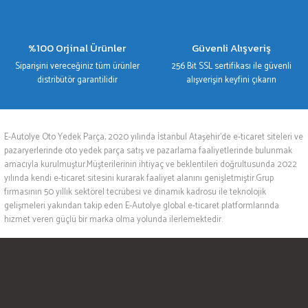
%100 Orjinal Ürünler
Güvenli Alışveriş
Siparişini vereceğiniz tüm ürünler
256 Bit SSL sertifikası ile güvenli
distribütör garantilidir
alışverişin keyfini çıkarın
E-Autolye Oto Yedek Parça, 2020 yılında İstanbul Ataşehir’de e-ticaret siteleri ve
pazaryerlerinde oto yedek parça satış ve pazarlama faaliyetlerinde bulunmak
amacıyla kurulmuştur.Müşterilerinin ihtiyaç ve beklentileri doğrultusunda 2022
yılında kendi e-ticaret sitesini kurarak faaliyet alanını genişletmiştir.Grup
firmasının 50 yıllık sektörel tecrübesi ve dinamik kadrosu ile teknolojik
gelişmeleri yakından takip eden E-Autolye global e-ticaret platformlarında
hizmet veren güçlü bir marka olma yolunda ilerlemektedir.