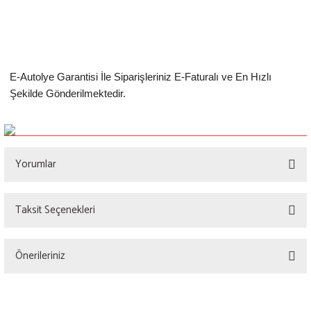
E-Autolye Garantisi İle Siparişleriniz E-Faturalı ve En Hızlı
Şekilde Gönderilmektedir.
Yorumlar
Taksit Seçenekleri
Bu ürüne ilk yorumu siz yapın!
Önerileriniz
Yorum Yaz
Bu ürünün fiyat bilgisi, resim, ürün açıklamalarında ve diğer konularda yetersiz
gördüğünüz noktaları öneri formunu kullanarak tarafımıza iletebilirsiniz.