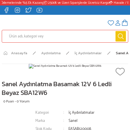
 Ödemelerinde %5 Ek Kazanç
📦 2500₺ ve Üzeri Siparişlerde Ücretsiz Kargo
💳 Havale / E
Anasayfa
Aydınlatma
İç Aydınlatmalar
Sanel A
Sanel Aydınlatma Basamak 12V 6 Ledli
Beyaz SBA12W6
0 Puan - 0 Yorum
Kategori
İç Aydınlatmalar
Marka
Sanel
Stok Kodu
EASAB120008