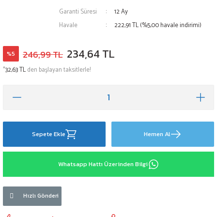
Garanti Süresi
12 Ay
Havale
222,91 TL (%5,00 havale indirimi)
234,64 TL
246,99 TL
%5
*
32,63 TL
den başlayan taksitlerle!
Sepete Ekle
Hemen Al
Whatsapp Hattı Üzerinden Bilgi
Hızlı Gönderi