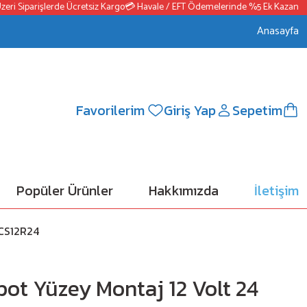
 Siparişlerde Ücretsiz Kargo
💳 Havale / EFT Ödemelerinde %5 Ek Kazanç
📦25
Anasayfa
Favorilerim
Giriş Yap
Sepetim
Popüler Ürünler
Hakkımızda
İletişim
TCS12R24
ot Yüzey Montaj 12 Volt 24