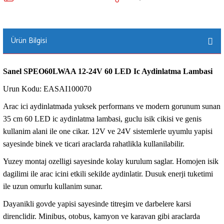
Ürün Bilgisi
Sanel SPEO60LWAA 12-24V 60 LED Ic Aydinlatma Lambasi
Urun Kodu: EASAI100070
Arac ici aydinlatmada yuksek performans ve modern gorunum sunan
35 cm 60 LED ic aydinlatma lambasi, guclu isik cikisi ve genis
kullanim alani ile one cikar. 12V ve 24V sistemlerle uyumlu yapisi
sayesinde binek ve ticari araclarda rahatlikla kullanilabilir.
Yuzey montaj ozelligi sayesinde kolay kurulum saglar. Homojen isik
dagilimi ile arac icini etkili sekilde aydinlatir. Dusuk enerji tuketimi
ile uzun omurlu kullanim sunar.
Dayanikli govde yapisi sayesinde titreşim ve darbelere karsi
direnclidir. Minibus, otobus, kamyon ve karavan gibi araclarda