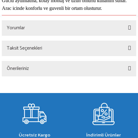
Guclu aydinlatma, kolay montaj ve uzun omurlu kullanim sunar.
Arac icinde konforlu ve guvenli bir ortam olusturur.
Yorumlar
Taksit Seçenekleri
Bu ürüne ilk yorumu siz yapın!
Önerileriniz
Yorum Yaz
Bu ürünün fiyat bilgisi, resim, ürün açıklamalarında ve diğer konularda yetersiz
gördüğünüz noktaları öneri formunu kullanarak tarafımıza iletebilirsiniz.
Görüş ve önerileriniz için teşekkür ederiz.
Ürün resmi kalitesiz, bozuk veya görüntülenemiyor.
Ürün açıklamasında eksik bilgiler bulunuyor.
Ürün bilgilerinde hatalar bulunuyor.
Ücretsiz Kargo
İndirimli Ürünler