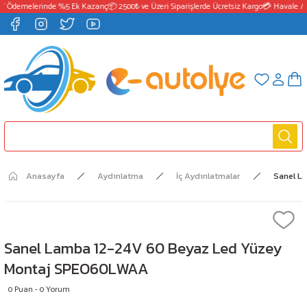
T Ödemelerinde %5 Ek Kazanç
📦 2500₺ ve Üzeri Siparişlerde Ücretsiz Kargo
💳 Havale / 
Anasayfa
Aydınlatma
İç Aydınlatmalar
Sanel L
Sanel Lamba 12-24V 60 Beyaz Led Yüzey
Montaj SPEO60LWAA
0 Puan - 0 Yorum