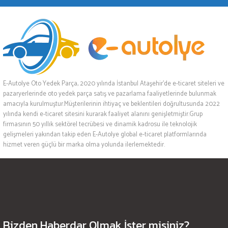
E-Autolye Oto Yedek Parça, 2020 yılında İstanbul Ataşehir’de e-ticaret siteleri ve
pazaryerlerinde oto yedek parça satış ve pazarlama faaliyetlerinde bulunmak
amacıyla kurulmuştur.Müşterilerinin ihtiyaç ve beklentileri doğrultusunda 2022
yılında kendi e-ticaret sitesini kurarak faaliyet alanını genişletmiştir.Grup
firmasının 50 yıllık sektörel tecrübesi ve dinamik kadrosu ile teknolojik
gelişmeleri yakından takip eden E-Autolye global e-ticaret platformlarında
hizmet veren güçlü bir marka olma yolunda ilerlemektedir.
Bizden Haberdar Olmak İster misiniz?