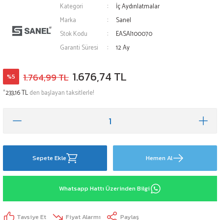
Kategori
İç Aydınlatmalar
Marka
Sanel
Stok Kodu
EASAI100070
Garanti Süresi
12 Ay
1.676,74 TL
1.764,99 TL
%5
*
233,16 TL
den başlayan taksitlerle!
Sepete Ekle
Hemen Al
Whatsapp Hattı Üzerinden Bilgi
Tavsiye Et
Fiyat Alarmı
Paylaş