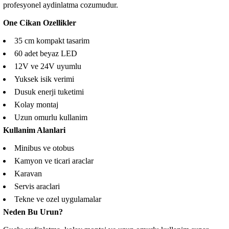
profesyonel aydinlatma cozumudur.
One Cikan Ozellikler
35 cm kompakt tasarim
60 adet beyaz LED
12V ve 24V uyumlu
Yuksek isik verimi
Dusuk enerji tuketimi
Kolay montaj
Uzun omurlu kullanim
Kullanim Alanlari
Minibus ve otobus
Kamyon ve ticari araclar
Karavan
Servis araclari
Tekne ve ozel uygulamalar
Neden Bu Urun?