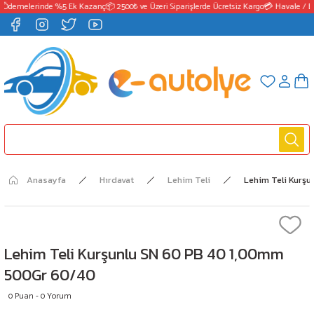
 Ödemelerinde %5 Ek Kazanç
📦 2500₺ ve Üzeri Siparişlerde Ücretsiz Kargo
💳 Havale / EF
Anasayfa
Hırdavat
Lehim Teli
Lehim Teli Kurş
Lehim Teli Kurşunlu SN 60 PB 40 1,00mm
500Gr 60/40
0 Puan - 0 Yorum