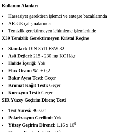
Kullanım Alanları
Hassasiyet gerektiren işlemci ve entegre bacaklarında
AR-GE çalışmalarında
Temizlik gerektirmeyen lehimleme işlemlerinde
X39 Temizlik Gerektirmeyen Kristal Reçine
Standart:
DIN 8511 FSW 32
Asit Değeri:
215 - 230 mg KOH/gr
Halide İçeriği:
Yok
Flux Oranı:
%1 ± 0,2
Bakır Ayna Testi:
Geçer
Kromat Kağıt Testi:
Geçer
Korozyon Testi:
Geçer
SIR Yüzey Geçirim Direnç Testi
Test Süresi:
96 saat
Polarizasyon Gerilimi:
Yok
9
Yüzey Geçirim Direnci:
1,16 x 10
9