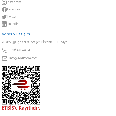
Instagram
Facebook
Twitter
Linkedin
Adres & İletişim
YEDPA 139 İç Kapı: 1C Ataşehir İstanbul - Türkiye
0216 471 40 54
info@e-autolye.com