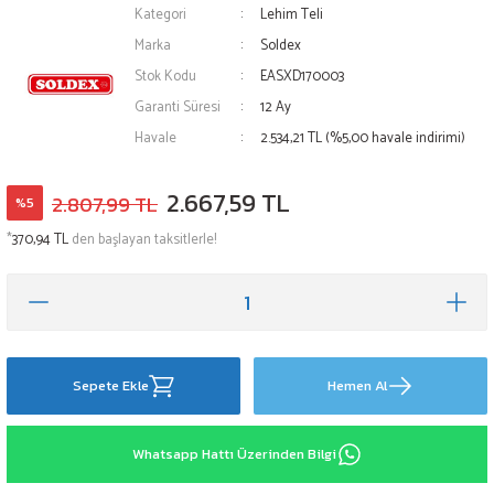
Kategori
Lehim Teli
Marka
Soldex
Stok Kodu
EASXD170003
Garanti Süresi
12 Ay
Havale
2.534,21 TL (%5,00 havale indirimi)
2.667,59 TL
2.807,99 TL
%5
*
370,94 TL
den başlayan taksitlerle!
Sepete Ekle
Hemen Al
Whatsapp Hattı Üzerinden Bilgi