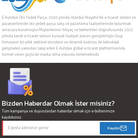
E-Autolye Oto Yedek Parça, 2020 yılında İstanbul Ataşehir’de e-ticaret siteleri ve
pazaryerlerinde oto yedek parça satış ve pazarlama faaliyetlerinde bulunmak
amacıyla kurulmuştur.Müşterilerinin ihtiyaç ve beklentileri doğrultusunda 2022
yılında kendi e-ticaret sitesini kurarak faaliyet alanını genişletmiştir.Grup
firmasının 50 yıllık sektörel tecrübesi ve dinamik kadrosu ile teknolojik
gelişmeleri yakından takip eden E-Autolye global e-ticaret platformlarında
hizmet veren güçlü bir marka olma yolunda ilerlemektedir.
Bizden Haberdar Olmak İster misiniz?
Tüm kampanya ve duyurulardan haberdar olmak için e-bültenimize
kaydolunuz.
Kaydol