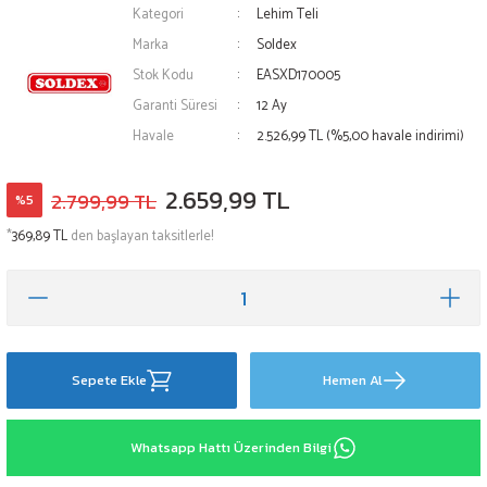
Kategori
Lehim Teli
Marka
Soldex
Stok Kodu
EASXD170005
Garanti Süresi
12 Ay
Havale
2.526,99 TL (%5,00 havale indirimi)
2.659,99 TL
2.799,99 TL
%5
*
369,89 TL
den başlayan taksitlerle!
Sepete Ekle
Hemen Al
Whatsapp Hattı Üzerinden Bilgi