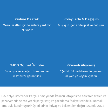
Online Destek
Kolay İade & Değişim
Mesai saatleri içinde sizlere yardımcı
14 iş gün içerisinde iptal ve değişim
oluyoruz
%100 Orjinal Ürünler
Güvenli Alışveriş
Siparişini vereceğiniz tüm ürünler
256 Bit SSL sertifikası ile güvenli
distribütör garantilidir
alışverişin keyfini çıkarın
E-Autolye Oto Yedek Parça, 2020 yılında İstanbul Ataşehir’de e-ticaret siteleri ve
pazaryerlerinde oto yedek parça satış ve pazarlama faaliyetlerinde bulunmak
amacıyla kurulmuştur.Müşterilerinin ihtiyaç ve beklentileri doğrultusunda 2022