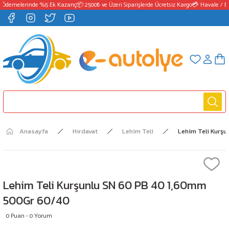
 Ödemelerinde %5 Ek Kazanç
📦 2500₺ ve Üzeri Siparişlerde Ücretsiz Kargo
💳 Havale / EF
Anasayfa
Hırdavat
Lehim Teli
Lehim Teli Kurş
Lehim Teli Kurşunlu SN 60 PB 40 1,60mm
500Gr 60/40
0 Puan - 0 Yorum