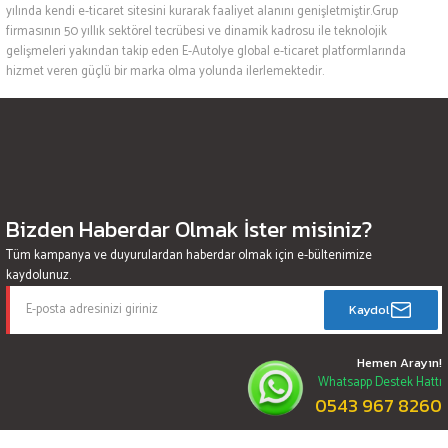
yılında kendi e-ticaret sitesini kurarak faaliyet alanını genişletmiştir.Grup
firmasının 50 yıllık sektörel tecrübesi ve dinamik kadrosu ile teknolojik
gelişmeleri yakından takip eden E-Autolye global e-ticaret platformlarında
hizmet veren güçlü bir marka olma yolunda ilerlemektedir.
Bizden Haberdar Olmak İster misiniz?
Tüm kampanya ve duyurulardan haberdar olmak için e-bültenimize
kaydolunuz.
Kaydol
Hemen Arayın!
Whatsapp Destek Hattı
0543 967 8260