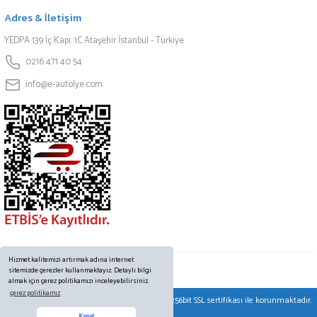
Adres & İletişim
YEDPA 139 İç Kapı: 1C Ataşehir İstanbul - Türkiye
0216 471 40 54
info@e-autolye.com
Hizmet kalitemizi artırmak adına internet
sitemizde çerezler kullanmaktayız. Detaylı bilgi
almak için çerez politikamızı inceleyebilirsiniz.
çerez politikamız
© Tüm hakları saklıdır. Kredi kartı bilgileriniz 256bit SSL sertifikası ile korunmaktadır.
Kapat