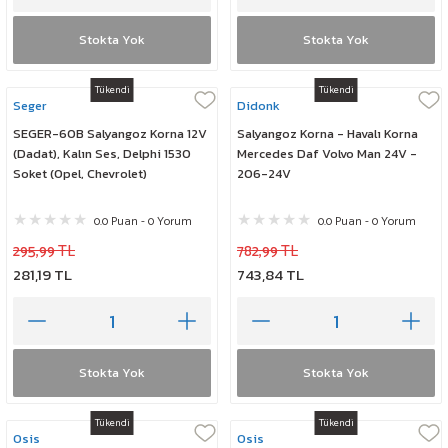
Stokta Yok
Stokta Yok
Tükendi
Tükendi
Seger
Didonk
SEGER-60B Salyangoz Korna 12V
Salyangoz Korna - Havalı Korna
(Dadat), Kalın Ses, Delphi 1530
Mercedes Daf Volvo Man 24V -
Soket (Opel, Chevrolet)
206-24V
0.0 Puan - 0 Yorum
0.0 Puan - 0 Yorum
295,99 TL
782,99 TL
281,19 TL
743,84 TL
Stokta Yok
Stokta Yok
Tükendi
Tükendi
Osis
Osis