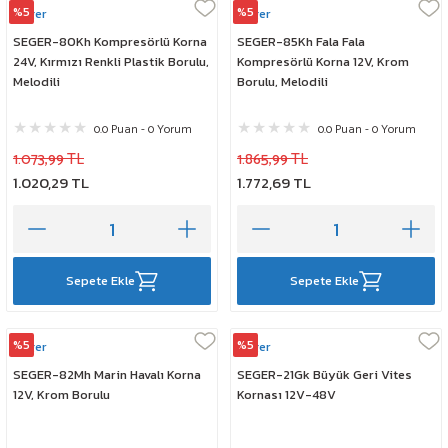
%5
%5
Seger
Seger
SEGER-80Kh Kompresörlü Korna
SEGER-85Kh Fala Fala
24V, Kırmızı Renkli Plastik Borulu,
Kompresörlü Korna 12V, Krom
Melodili
Borulu, Melodili
0.0 Puan - 0 Yorum
0.0 Puan - 0 Yorum
1.073,99 TL
1.865,99 TL
1.020,29 TL
1.772,69 TL
Sepete Ekle
Sepete Ekle
%5
%5
Seger
Seger
SEGER-82Mh Marin Havalı Korna
SEGER-21Gk Büyük Geri Vites
12V, Krom Borulu
Kornası 12V-48V