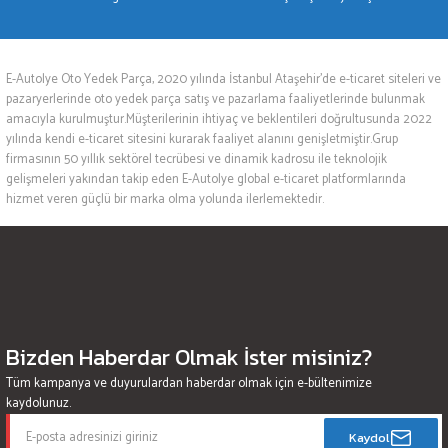
E-Autolye Oto Yedek Parça, 2020 yılında İstanbul Ataşehir’de e-ticaret siteleri ve
pazaryerlerinde oto yedek parça satış ve pazarlama faaliyetlerinde bulunmak
amacıyla kurulmuştur.Müşterilerinin ihtiyaç ve beklentileri doğrultusunda 2022
yılında kendi e-ticaret sitesini kurarak faaliyet alanını genişletmiştir.Grup
firmasının 50 yıllık sektörel tecrübesi ve dinamik kadrosu ile teknolojik
gelişmeleri yakından takip eden E-Autolye global e-ticaret platformlarında
hizmet veren güçlü bir marka olma yolunda ilerlemektedir.
Bizden Haberdar Olmak İster misiniz?
Tüm kampanya ve duyurulardan haberdar olmak için e-bültenimize
kaydolunuz.
Kaydol