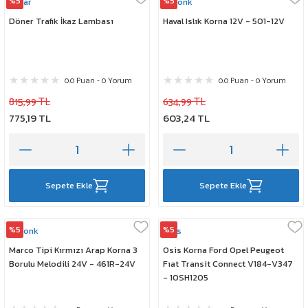
%5
%5
Ayfar
Didonk
Döner Trafik İkaz Lambası
Haval Islık Korna 12V - 501-12V
0.0 Puan - 0 Yorum
0.0 Puan - 0 Yorum
815,99 TL
634,99 TL
775,19 TL
603,24 TL
Sepete Ekle
Sepete Ekle
%5
%5
Didonk
Osis
Marco Tipi Kırmızı Arap Korna 3
Osis Korna Ford Opel Peugeot
Borulu Melodili 24V - 461R-24V
Fıat Transit Connect V184-V347
- 10SH1205