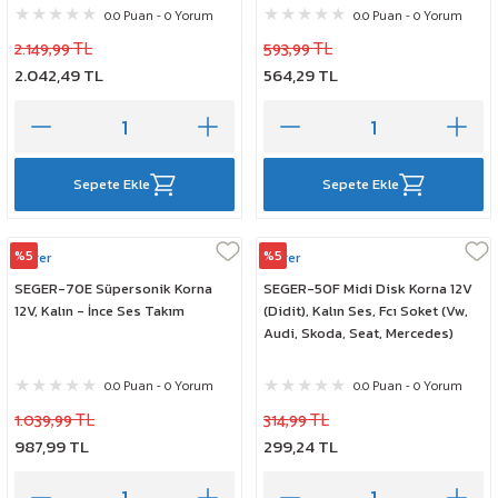
0.0 Puan - 0 Yorum
0.0 Puan - 0 Yorum
2.149,99 TL
593,99 TL
2.042,49 TL
564,29 TL
Sepete Ekle
Sepete Ekle
%5
%5
Seger
Seger
SEGER-70E Süpersonik Korna
SEGER-50F Midi Disk Korna 12V
12V, Kalın - İnce Ses Takım
(Didit), Kalın Ses, Fcı Soket (Vw,
Audi, Skoda, Seat, Mercedes)
0.0 Puan - 0 Yorum
0.0 Puan - 0 Yorum
1.039,99 TL
314,99 TL
987,99 TL
299,24 TL