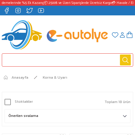
Ödemelerinde %5 Ek Kazanç
📦 2500₺ ve Üzeri Siparişlerde Ücretsiz Kargo
💳 Havale / EF
Anasayfa
Korna & Uyarı
Stoktakiler
Toplam 18 ürün