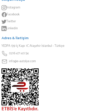
Instagram
Facebook
Twitter
Linkedin
Adres & İletişim
YEDPA 139 İç Kapı: 1C Ataşehir İstanbul - Türkiye
0216 471 40 54
info@e-autolye.com