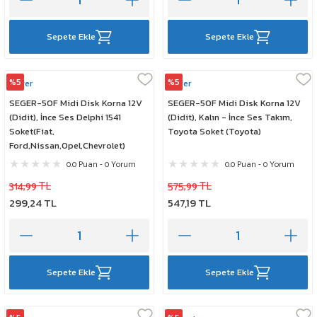
Sepete Ekle
Sepete Ekle
%5
%5
Seger
Seger
SEGER-50F Midi Disk Korna 12V
SEGER-50F Midi Disk Korna 12V
(Didit), İnce Ses Delphi 1541
(Didit), Kalın - İnce Ses Takım,
Soket(Fiat,
Toyota Soket (Toyota)
Ford,Nissan,Opel,Chevrolet)
0.0 Puan - 0 Yorum
0.0 Puan - 0 Yorum
314,99 TL
575,99 TL
299,24 TL
547,19 TL
Sepete Ekle
Sepete Ekle