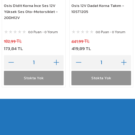
Osis Didit Korna İnce Ses 12V
Osis 12V Dadat Korna Takım -
Yüksek Ses Oto-Motorsiklet -
10ST1205
20DH12V
0.0 Puan - 0 Yorum
0.0 Puan - 0 Yorum
182,99 TL
441,99 TL
173,84 TL
419,89 TL
Stokta Yok
Stokta Yok