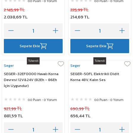
0.0 Puan - 0 Yorum
0.0 Puan - 0 Yorum
2.145,99 TL
225,99 TL
2.038,69 TL
214,69 TL
Sepete Ekle
Sepete Ekle
Tükendi
Tükendi
Seger
Seger
SEGER-32EF0000 Havalı Korna
SEGER-50FL Elektrikli Didit
Devresi 12V&24V (82Eh - 86Eh
Korna 48V, Kalın Ses
İçin Uygundur)
0.0 Puan - 0 Yorum
0.0 Puan - 0 Yorum
927,99 TL
690,99 TL
881,59 TL
656,44 TL