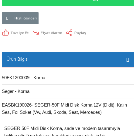
Hızlı Gönderi
Tavsiye Et
Fiyat Alarmı
Paylaş
Ürün Bilgisi
50FK1200009 - Korna
Seger - Korna
EASBK190026- SEGER-50F Midi Disk Korna 12V (Didit), Kalın
Ses, Fcı Soket (Vw, Audi, Skoda, Seat, Mercedes)
SEGER 50F Midi Disk Korna, sade ve modern tasarımıyla
birlikte güçlü ve tok ses karakteri sunan, disk tip bir