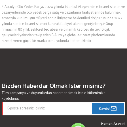
E-Autolye Oto Yedek Parça, 2020 yılında İstanbul Ataşehir’de e-ticaret siteleri ve
pazaryerlerinde oto yedek parça satış ve pazarlama faaliyetlerinde bulunmak
amacıyla kurulmuştur.Müşterilerinin ihtiyaç ve beklentileri doğrultusunda 2022
yılında kendi e-ticaret sitesini kurarak faaliyet alanını genişletmiştir.Grup
firmasının 50 yıllık sektörel tecrübesi ve dinamik kadrosu ile teknolojik
gelişmeleri yakından takip eden E-Autolye global e-ticaret platformlarında
hizmet veren güçlü bir marka olma yolunda ilerlemektedir.
Bizden Haberdar Olmak İster misiniz?
Tüm kampanya ve duyurulardan haberdar olmak için e-bültenimize
kaydolunuz.
Kaydol
Hemen Arayın!