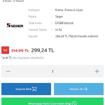
0 Puan - 0 Yorum
Kategori
Korna
,
Korna & Uyarı
Marka
Seger
Stok Kodu
EASBK190026
Garanti Süresi
12 Ay
Havale
284,28 TL (%5,00 havale indirimi)
299,24 TL
314,99 TL
%5
*
41,61 TL
den başlayan taksitlerle!
Sepete Ekle
Hemen Al
Whatsapp Hattı Üzerinden Bilgi