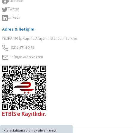
Facebook
Twitter
Linkedin
Adres & İletişim
YEDPA 139 İç Kapı: 1C Ataşehir İstanbul - Türkiye
0216 471 40 54
info@e-autolye.com
Hizmet kalitemizi artırmak adına internet