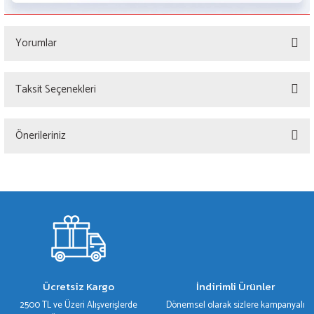
Yorumlar
Taksit Seçenekleri
Bu ürüne ilk yorumu siz yapın!
Önerileriniz
Yorum Yaz
Bu ürünün fiyat bilgisi, resim, ürün açıklamalarında ve diğer konularda yetersiz
gördüğünüz noktaları öneri formunu kullanarak tarafımıza iletebilirsiniz.
Görüş ve önerileriniz için teşekkür ederiz.
Ürün resmi kalitesiz, bozuk veya görüntülenemiyor.
Ürün açıklamasında eksik bilgiler bulunuyor.
Ürün bilgilerinde hatalar bulunuyor.
Ücretsiz Kargo
İndirimli Ürünler
Ürün fiyatı diğer sitelerden daha pahalı.
2500 TL ve Üzeri Alışverişlerde
Dönemsel olarak sizlere kampanyalı