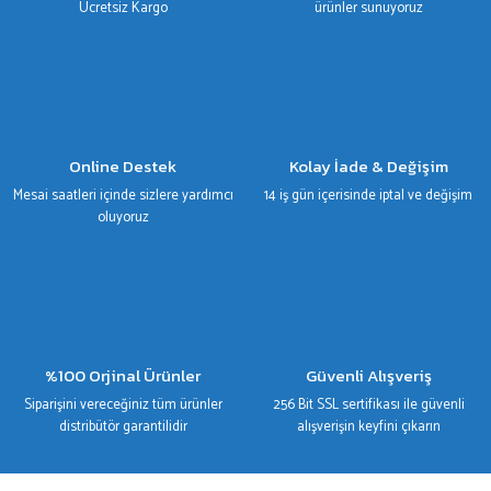
Bu ürüne benzer farklı alternatifler olmalı.
Ücretsiz Kargo
ürünler sunuyoruz
Gönder
Online Destek
Kolay İade & Değişim
Mesai saatleri içinde sizlere yardımcı
14 iş gün içerisinde iptal ve değişim
oluyoruz
%100 Orjinal Ürünler
Güvenli Alışveriş
Siparişini vereceğiniz tüm ürünler
256 Bit SSL sertifikası ile güvenli
distribütör garantilidir
alışverişin keyfini çıkarın