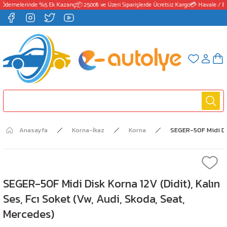
Ödemelerinde %5 Ek Kazanç
📦 2500₺ ve Üzeri Siparişlerde Ücretsiz Kargo
💳 Havale / EF
Anasayfa
Korna-İkaz
Korna
SEGER-50F Midi Dis
SEGER-50F Midi Disk Korna 12V (Didit), Kalın
Ses, Fcı Soket (Vw, Audi, Skoda, Seat,
Mercedes)