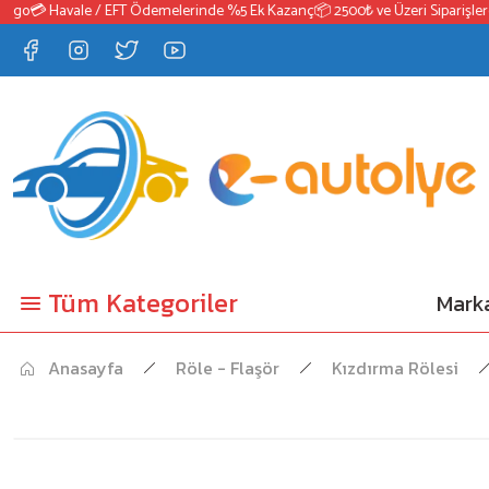
o
💳 Havale / EFT Ödemelerinde %5 Ek Kazanç
📦 2500₺ ve Üzeri Siparişlerde 
Tüm Kategoriler
Marka
Anasayfa
Röle - Flaşör
Kızdırma Rölesi