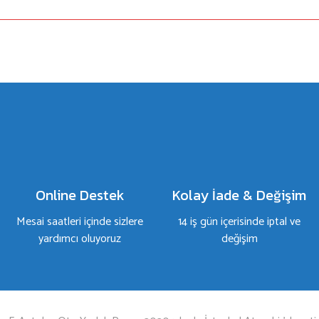
a yetersiz gördüğünüz noktaları öneri formunu kullanarak tarafımıza iletebilirsiniz.
Bu ürüne ilk yorumu siz yapın!
Yorum Yaz
Online Destek
Kolay İade & Değişim
Mesai saatleri içinde sizlere
14 iş gün içerisinde iptal ve
yardımcı oluyoruz
değişim
Gönder