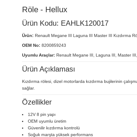
Röle - Hellux
Ürün Kodu: EAHLK120017
Ürün:
Renault Megane III Laguna III Master III Kızdırma 
OEM No:
8200859243
Uyumlu Araçlar:
Renault Megane III, Laguna III, Master III, 
Ürün Açıklaması
Kızdırma rölesi, dizel motorlarda kızdırma bujilerinin çalış
sağlar.
Özellikler
12V 8 pin yapı
OEM uyumlu üretim
Güvenilir kızdırma kontrolü
Soğuk marşta yüksek performans