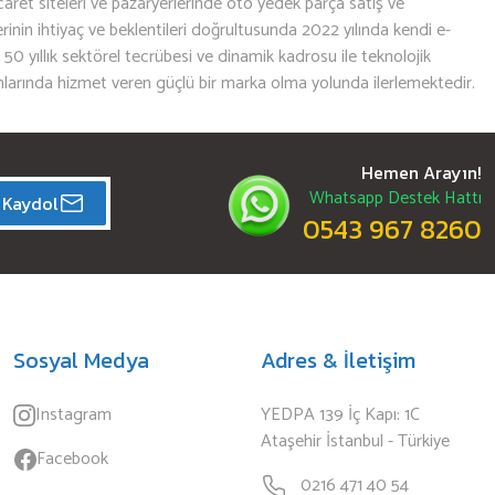
aret siteleri ve pazaryerlerinde oto yedek parça satış ve
nin ihtiyaç ve beklentileri doğrultusunda 2022 yılında kendi e-
n 50 yıllık sektörel tecrübesi ve dinamik kadrosu ile teknolojik
mlarında hizmet veren güçlü bir marka olma yolunda ilerlemektedir.
Hemen Arayın!
Whatsapp Destek Hattı
Kaydol
0543 967 8260
Sosyal Medya
Adres & İletişim
Instagram
YEDPA 139 İç Kapı: 1C
Ataşehir İstanbul - Türkiye
Facebook
0216 471 40 54