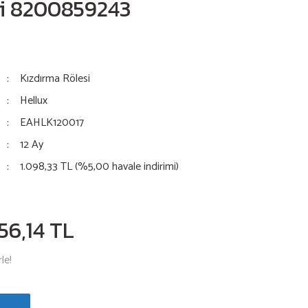
si 8200859243
Kızdırma Rölesi
Hellux
EAHLK120017
12 Ay
1.098,33 TL (%5,00 havale indirimi)
156,14 TL
le!