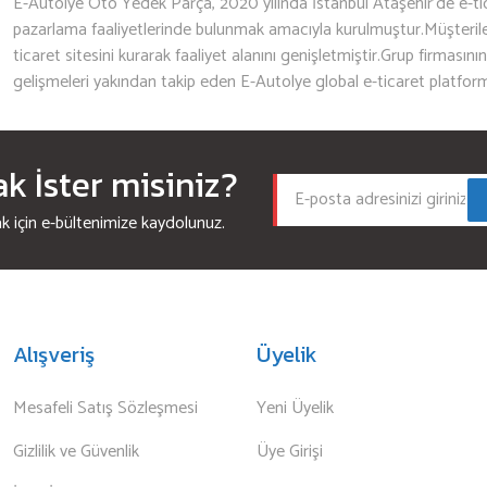
E-Autolye Oto Yedek Parça, 2020 yılında İstanbul Ataşehir’de e-tic
pazarlama faaliyetlerinde bulunmak amacıyla kurulmuştur.Müşterileri
ticaret sitesini kurarak faaliyet alanını genişletmiştir.Grup firmasını
gelişmeleri yakından takip eden E-Autolye global e-ticaret platfor
 İster misiniz?
için e-bültenimize kaydolunuz.
Alışveriş
Üyelik
Mesafeli Satış Sözleşmesi
Yeni Üyelik
Gizlilik ve Güvenlik
Üye Girişi