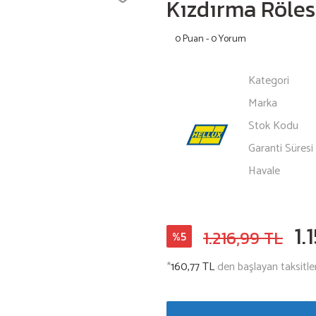
Kızdırma Röle
0 Puan - 0 Yorum
Kategori
Marka
Stok Kodu
Garanti Süresi
Havale
1.
1.216,99 TL
%5
*
160,77 TL
den başlayan taksitler