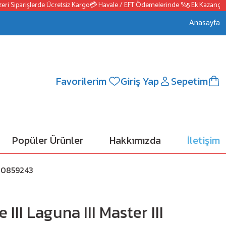
Siparişlerde Ücretsiz Kargo
💳 Havale / EFT Ödemelerinde %5 Ek Kazanç
📦250
Anasayfa
Favorilerim
Giriş Yap
Sepetim
Popüler Ürünler
Hakkımızda
İletişim
200859243
III Laguna III Master III