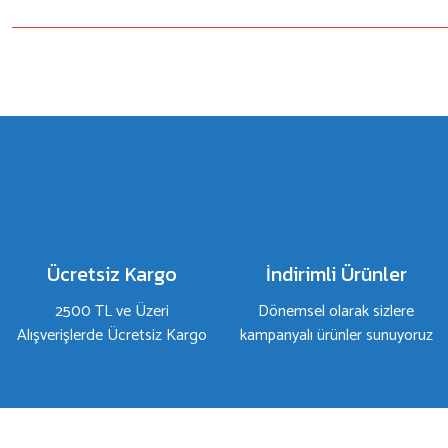
Bu ürünün fiyat bilgisi, resim, ürün açıklamalarında ve diğer konulard
Görüş ve önerileriniz için teşekkür ederiz.
Ürün resmi kalitesiz, bozuk veya görüntülenemiyor.
Ürün açıklamasında eksik bilgiler bulunuyor.
Ürün bilgilerinde hatalar bulunuyor.
Ürün fiyatı diğer sitelerden daha pahalı.
Bu ürüne benzer farklı alternatifler olmalı.
Ücretsiz Kargo
İndirimli Ürünler
2500 TL ve Üzeri
Dönemsel olarak sizlere
Alışverişlerde Ücretsiz Kargo
kampanyalı ürünler sunuyoruz