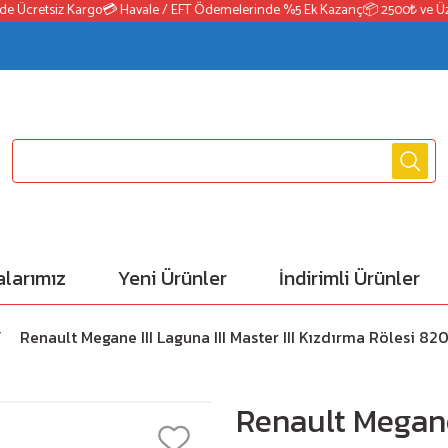
Ücretsiz Kargo
💳 Havale / EFT Ödemelerinde %5 Ek Kazanç
📦 2500₺ ve Üzeri 
larımız
Yeni Ürünler
İndirimli Ürünler
Renault Megane III Laguna III Master III Kızdırma Rölesi 8
Renault Megane 