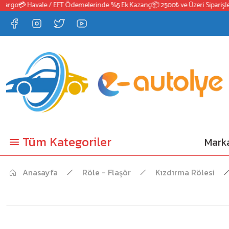
go
💳 Havale / EFT Ödemelerinde %5 Ek Kazanç
📦 2500₺ ve Üzeri Siparişlerde
Tüm Kategoriler
Marka
Anasayfa
Röle - Flaşör
Kızdırma Rölesi