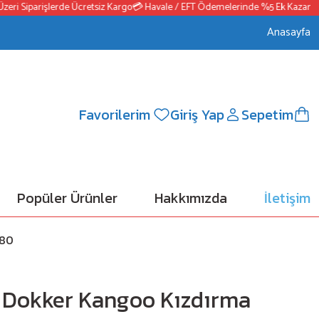
 Siparişlerde Ücretsiz Kargo
💳 Havale / EFT Ödemelerinde %5 Ek Kazanç
📦25
Anasayfa
Favorilerim
Giriş Yap
Sepetim
Popüler Ürünler
Hakkımızda
İletişim
680
V Dokker Kangoo Kızdırma