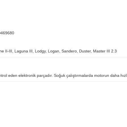
40469680
e II-III, Laguna III, Lodgy, Logan, Sandero, Duster, Master III 2.3
kontrol eden elektronik parçadır. Soğuk çalıştırmalarda motorun daha hız