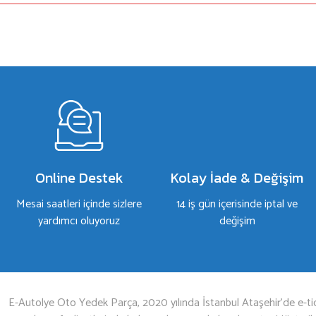
a yetersiz gördüğünüz noktaları öneri formunu kullanarak tarafımıza iletebilirsiniz.
Bu ürüne ilk yorumu siz yapın!
Yorum Yaz
Online Destek
Kolay İade & Değişim
Mesai saatleri içinde sizlere
14 iş gün içerisinde iptal ve
yardımcı oluyoruz
değişim
Gönder
E-Autolye Oto Yedek Parça, 2020 yılında İstanbul Ataşehir’de e-tic