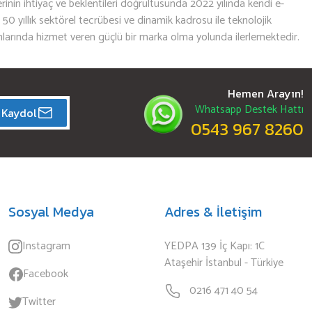
nin ihtiyaç ve beklentileri doğrultusunda 2022 yılında kendi e-
n 50 yıllık sektörel tecrübesi ve dinamik kadrosu ile teknolojik
mlarında hizmet veren güçlü bir marka olma yolunda ilerlemektedir.
Hemen Arayın!
Whatsapp Destek Hattı
Kaydol
0543 967 8260
Sosyal Medya
Adres & İletişim
Instagram
YEDPA 139 İç Kapı: 1C
Ataşehir İstanbul - Türkiye
Facebook
0216 471 40 54
Twitter