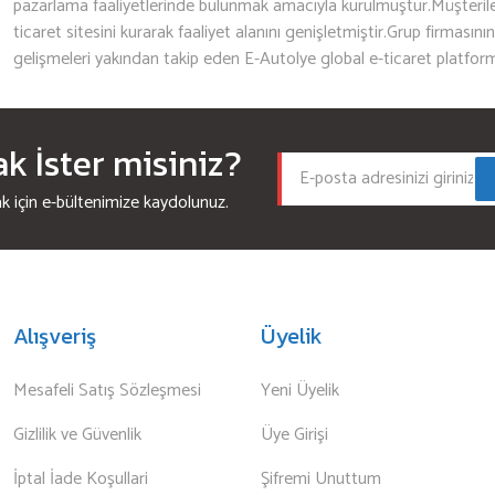
pazarlama faaliyetlerinde bulunmak amacıyla kurulmuştur.Müşterileri
ticaret sitesini kurarak faaliyet alanını genişletmiştir.Grup firmasını
gelişmeleri yakından takip eden E-Autolye global e-ticaret platfor
 İster misiniz?
için e-bültenimize kaydolunuz.
Alışveriş
Üyelik
Mesafeli Satış Sözleşmesi
Yeni Üyelik
Gizlilik ve Güvenlik
Üye Girişi
İptal İade Koşullari
Şifremi Unuttum