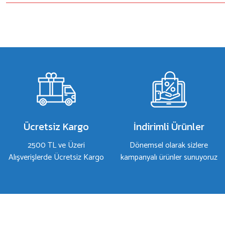
Bu ürünün fiyat bilgisi, resim, ürün açıklamalarında ve diğer konulard
Görüş ve önerileriniz için teşekkür ederiz.
Ürün resmi kalitesiz, bozuk veya görüntülenemiyor.
Ürün açıklamasında eksik bilgiler bulunuyor.
Ürün bilgilerinde hatalar bulunuyor.
Ürün fiyatı diğer sitelerden daha pahalı.
Bu ürüne benzer farklı alternatifler olmalı.
Ücretsiz Kargo
İndirimli Ürünler
2500 TL ve Üzeri
Dönemsel olarak sizlere
Alışverişlerde Ücretsiz Kargo
kampanyalı ürünler sunuyoruz