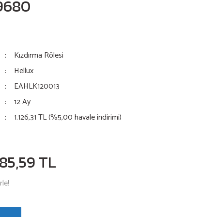
9680
Kızdırma Rölesi
Hellux
EAHLK120013
12 Ay
1.126,31 TL (%5,00 havale indirimi)
185,59 TL
le!