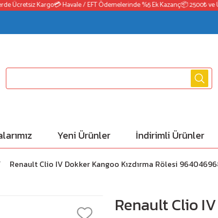
 Ücretsiz Kargo
💳 Havale / EFT Ödemelerinde %5 Ek Kazanç
📦 2500₺ ve Üzeri
larımız
Yeni Ürünler
İndirimli Ürünler
Renault Clio IV Dokker Kangoo Kızdırma Rölesi 9640469
Renault Clio I