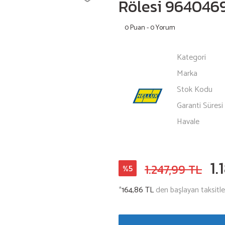
Rölesi 964046
0 Puan - 0 Yorum
Kategori
Marka
Stok Kodu
Garanti Süresi
Havale
1.
1.247,99 TL
%5
*
164,86 TL
den başlayan taksitler