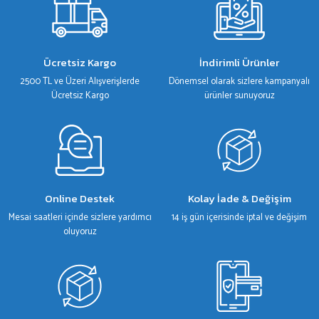
Ürün resmi kalitesiz, bozuk veya görüntülenemiyor.
Ürün açıklamasında eksik bilgiler bulunuyor.
Ürün bilgilerinde hatalar bulunuyor.
Ücretsiz Kargo
İndirimli Ürünler
Ürün fiyatı diğer sitelerden daha pahalı.
2500 TL ve Üzeri Alışverişlerde
Dönemsel olarak sizlere kampanyalı
Bu ürüne benzer farklı alternatifler olmalı.
Ücretsiz Kargo
ürünler sunuyoruz
Gönder
Online Destek
Kolay İade & Değişim
Mesai saatleri içinde sizlere yardımcı
14 iş gün içerisinde iptal ve değişim
oluyoruz