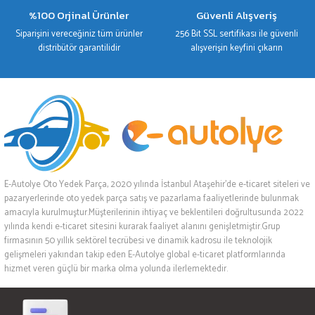
%100 Orjinal Ürünler
Güvenli Alışveriş
Siparişini vereceğiniz tüm ürünler
256 Bit SSL sertifikası ile güvenli
distribütör garantilidir
alışverişin keyfini çıkarın
E-Autolye Oto Yedek Parça, 2020 yılında İstanbul Ataşehir’de e-ticaret siteleri ve
pazaryerlerinde oto yedek parça satış ve pazarlama faaliyetlerinde bulunmak
amacıyla kurulmuştur.Müşterilerinin ihtiyaç ve beklentileri doğrultusunda 2022
yılında kendi e-ticaret sitesini kurarak faaliyet alanını genişletmiştir.Grup
firmasının 50 yıllık sektörel tecrübesi ve dinamik kadrosu ile teknolojik
gelişmeleri yakından takip eden E-Autolye global e-ticaret platformlarında
hizmet veren güçlü bir marka olma yolunda ilerlemektedir.