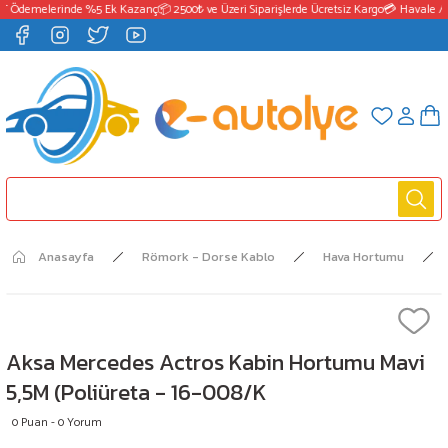
T Ödemelerinde %5 Ek Kazanç
📦 2500₺ ve Üzeri Siparişlerde Ücretsiz Kargo
💳 Havale / 
Anasayfa
Römork - Dorse Kablo
Hava Hortumu
Aksa Mercedes Actros Kabin Hortumu Mavi
5,5M (Poliüreta - 16-008/K
0 Puan - 0 Yorum