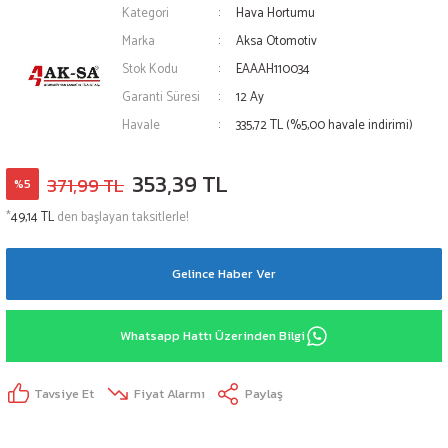
Kategori
Hava Hortumu
Marka
Aksa Otomotiv
Stok Kodu
EAAAH110034
Garanti Süresi
12 Ay
Havale
335,72 TL (%5,00 havale indirimi)
353,39 TL
371,99 TL
%5
*
49,14 TL
den başlayan taksitlerle!
Gelince Haber Ver
Whatsapp Hattı Üzerinden Bilgi
Tavsiye Et
Fiyat Alarmı
Paylaş