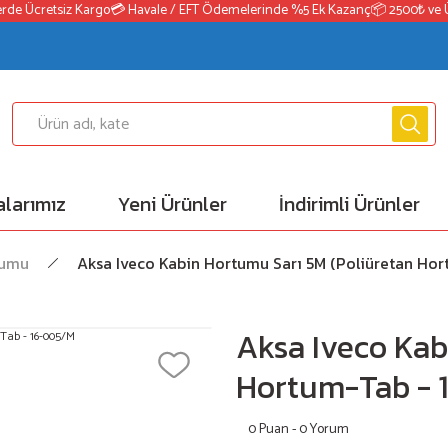
de Ücretsiz Kargo
💳 Havale / EFT Ödemelerinde %5 Ek Kazanç
📦 2500₺ ve Üze
larımız
Yeni Ürünler
İndirimli Ürünler
tumu
Aksa Iveco Kabin Hortumu Sarı 5M (Poliüretan Ho
Aksa Iveco Kab
Hortum-Tab - 
0 Puan - 0 Yorum