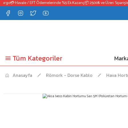
Kargo
💳 Havale / EFT Ödemelerinde %5 Ek Kazanç
📦 2500₺ ve Üzeri Siparişler
Tüm Kategoriler
Marka
Anasayfa
Römork - Dorse Kablo
Hava Hor