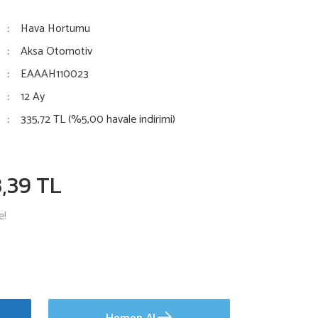
Hava Hortumu
Aksa Otomotiv
EAAAH110023
12 Ay
335,72 TL (%5,00 havale indirimi)
,39 TL
e!
Hemen Al