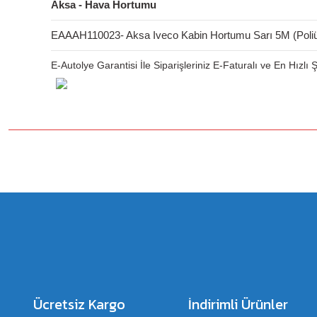
Aksa - Hava Hortumu
EAAAH110023- Aksa Iveco Kabin Hortumu Sarı 5M (Poli
E-Autolye Garantisi İle Siparişleriniz E-Faturalı ve En Hızlı
Bu ürünün fiyat bilgisi, resim, ürün açıklamalarında ve diğer konulard
Görüş ve önerileriniz için teşekkür ederiz.
Ürün resmi kalitesiz, bozuk veya görüntülenemiyor.
Ürün açıklamasında eksik bilgiler bulunuyor.
Ürün bilgilerinde hatalar bulunuyor.
Ürün fiyatı diğer sitelerden daha pahalı.
Bu ürüne benzer farklı alternatifler olmalı.
Ücretsiz Kargo
İndirimli Ürünler