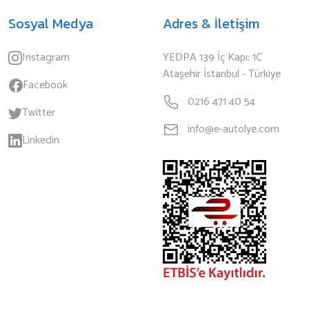
Sosyal Medya
Adres & İletişim
Instagram
YEDPA 139 İç Kapı: 1C
Ataşehir İstanbul - Türkiye
Facebook
0216 471 40 54
Twitter
info@e-autolye.com
Linkedin