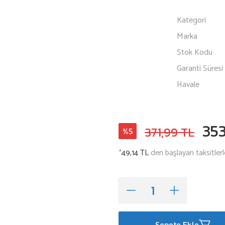
Kategori
Marka
Stok Kodu
Garanti Süresi
Havale
353
371,99 TL
%5
*
49,14 TL
den başlayan taksitlerl
Sepete Ekle