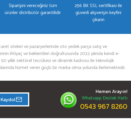
Siparişini vereceğiniz tüm
256 Bit SSL sertifikası ile
ürünler distribütör garantilidir
güvenli alışverişin keyfini
çıkarın
aret siteleri ve pazaryerlerinde oto yedek parça satış ve
nin ihtiyaç ve beklentileri doğrultusunda 2022 yılında kendi e-
n 50 yıllık sektörel tecrübesi ve dinamik kadrosu ile teknolojik
mlarında hizmet veren güçlü bir marka olma yolunda ilerlemektedir.
Hemen Arayın!
Whatsapp Destek Hattı
Kaydol
0543 967 8260