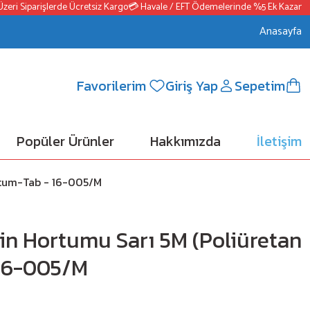
ri Siparişlerde Ücretsiz Kargo
💳 Havale / EFT Ödemelerinde %5 Ek Kazanç
📦
Anasayfa
Favorilerim
Giriş Yap
Sepetim
Popüler Ürünler
Hakkımızda
İletişim
rtum-Tab - 16-005/M
in Hortumu Sarı 5M (Poliüretan
16-005/M