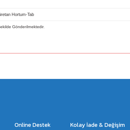
üretan Hortum-Tab
 Şekilde Gönderilmektedir.
a yetersiz gördüğünüz noktaları öneri formunu kullanarak tarafımıza iletebilirsiniz.
Bu ürüne ilk yorumu siz yapın!
Yorum Yaz
Online Destek
Kolay İade & Değişim