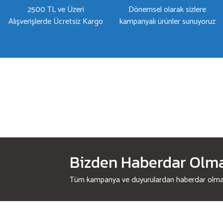
2500 TL ve Üzeri
Dönemsel olarak sizlere
Alışverişlerde Ücretsiz Kargo
kampanyalı ürünler sunuyoruz
Bizden Haberdar Olmak
Tüm kampanya ve duyurulardan haberdar olmak 