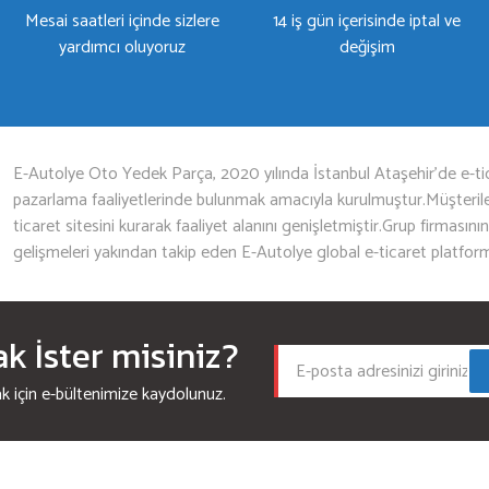
Mesai saatleri içinde sizlere
14 iş gün içerisinde iptal ve
yardımcı oluyoruz
değişim
Gönder
E-Autolye Oto Yedek Parça, 2020 yılında İstanbul Ataşehir’de e-tic
pazarlama faaliyetlerinde bulunmak amacıyla kurulmuştur.Müşterileri
ticaret sitesini kurarak faaliyet alanını genişletmiştir.Grup firmasını
gelişmeleri yakından takip eden E-Autolye global e-ticaret platfor
 İster misiniz?
için e-bültenimize kaydolunuz.