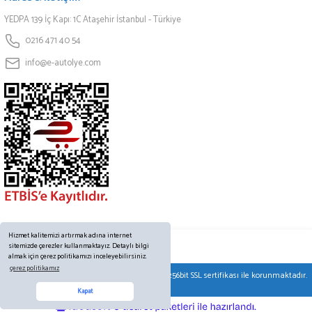
YEDPA 139 İç Kapı: 1C Ataşehir İstanbul - Türkiye
0216 471 40 54
info@e-autolye.com
Hizmet kalitemizi artırmak adına internet
sitemizde çerezler kullanmaktayız. Detaylı bilgi
almak için çerez politikamızı inceleyebilirsiniz.
çerez politikamız
© Tüm hakları saklıdır. Kredi kartı bilgileriniz 256bit SSL sertifikası ile korunmaktadır.
Online Destek
Kapat
ideasoft
ile
e-