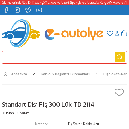
Ödemelerinde %5 Ek Kazanç
📦 2500₺ ve Üzeri Siparişlerde Ücretsiz Kargo
💳 Havale / EF
Anasayfa
Kablo & Bağlantı Ekipmanları
Fiş Soket-Kabl
Standart Dişi Fiş 300 Lük TD 2114
0 Puan - 0 Yorum
Kategori
Fiş Soket-Kablo Ucu