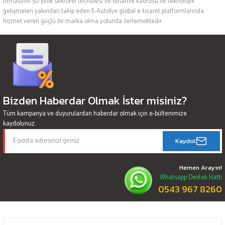
firmasının 50 yıllık sektörel tecrübesi ve dinamik kadrosu ile teknolojik
gelişmeleri yakından takip eden E-Autolye global e-ticaret platformlarında
hizmet veren güçlü bir marka olma yolunda ilerlemektedir.
Bizden Haberdar Olmak İster misiniz?
Tüm kampanya ve duyurulardan haberdar olmak için e-bültenimize
kaydolunuz.
Kaydol
Hemen Arayın!
Whatsapp Destek Hattı
0543 967 8260