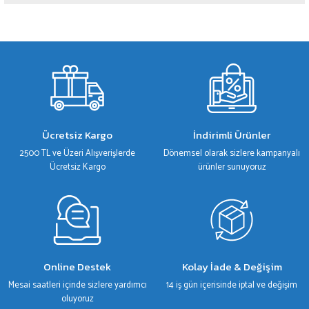
Bu ürünün fiyat bilgisi, resim, ürün açıklamalarında ve diğer konularda yetersiz
gördüğünüz noktaları öneri formunu kullanarak tarafımıza iletebilirsiniz.
Görüş ve önerileriniz için teşekkür ederiz.
Ürün resmi kalitesiz, bozuk veya görüntülenemiyor.
Ürün açıklamasında eksik bilgiler bulunuyor.
Ürün bilgilerinde hatalar bulunuyor.
Ücretsiz Kargo
İndirimli Ürünler
Ürün fiyatı diğer sitelerden daha pahalı.
2500 TL ve Üzeri Alışverişlerde
Dönemsel olarak sizlere kampanyalı
Bu ürüne benzer farklı alternatifler olmalı.
Ücretsiz Kargo
ürünler sunuyoruz
Gönder
Online Destek
Kolay İade & Değişim
Mesai saatleri içinde sizlere yardımcı
14 iş gün içerisinde iptal ve değişim
oluyoruz