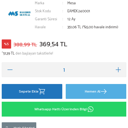
Marka
Mesa
Stok Kodu
EAMEK240001
Garanti Süresi
12 Ay
Havale
351,06 TL (%5,00 havale indirimi)
369,54 TL
388,99 TL
%5
*
51,39 TL
den başlayan taksitlerle!
Sepete Ekle
Hemen Al
Whatsapp Hattı Üzerinden Bilgi
Hızlı Gönderi