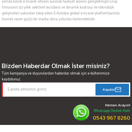
yılında kendi e-ticaret sitesini kurarak faaliyet alanını genişletmiştir.Grup
firmasının 50 yıllık sektörel tecrübesi ve dinamik kadrosu ile teknolojik
gelişmeleri yakından takip eden E-Autolye global e-ticaret platformlarında
hizmet veren güçlü bir marka olma yolunda ilerlemektedir.
Bizden Haberdar Olmak İster misiniz?
Tüm kampanya ve duyurulardan haberdar olmak için e-bültenimize
kaydolunuz.
Kaydol
Hemen Arayın!
Whatsapp Destek Hattı
0543 967 8260