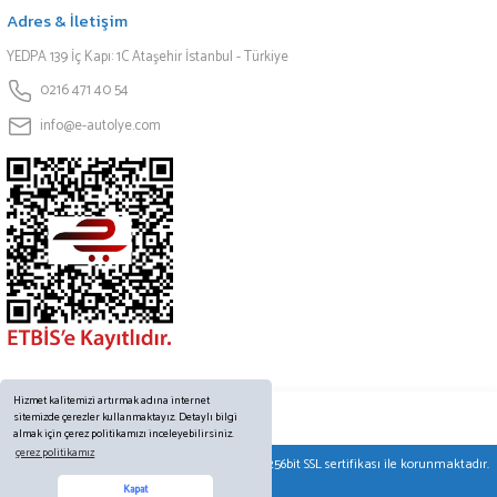
Adres & İletişim
YEDPA 139 İç Kapı: 1C Ataşehir İstanbul - Türkiye
0216 471 40 54
info@e-autolye.com
Hizmet kalitemizi artırmak adına internet
sitemizde çerezler kullanmaktayız. Detaylı bilgi
almak için çerez politikamızı inceleyebilirsiniz.
çerez politikamız
© Tüm hakları saklıdır. Kredi kartı bilgileriniz 256bit SSL sertifikası ile korunmaktadır.
Online Destek
Kapat