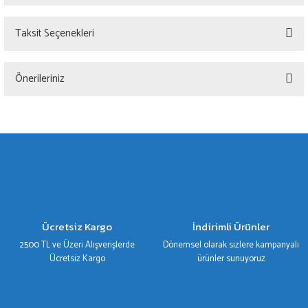
Taksit Seçenekleri
Bu ürüne ilk yorumu siz yapın!
Önerileriniz
Yorum Yaz
Bu ürünün fiyat bilgisi, resim, ürün açıklamalarında ve diğer konularda yetersiz
gördüğünüz noktaları öneri formunu kullanarak tarafımıza iletebilirsiniz.
Görüş ve önerileriniz için teşekkür ederiz.
Ürün resmi kalitesiz, bozuk veya görüntülenemiyor.
Ürün açıklamasında eksik bilgiler bulunuyor.
Ürün bilgilerinde hatalar bulunuyor.
Ücretsiz Kargo
İndirimli Ürünler
Ürün fiyatı diğer sitelerden daha pahalı.
2500 TL ve Üzeri Alışverişlerde
Dönemsel olarak sizlere kampanyalı
Bu ürüne benzer farklı alternatifler olmalı.
Ücretsiz Kargo
ürünler sunuyoruz