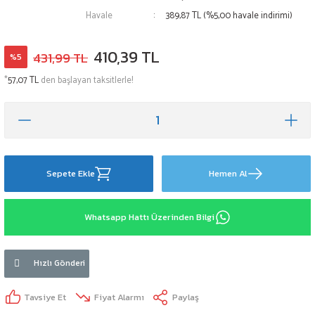
Havale
389,87 TL (%5,00 havale indirimi)
410,39 TL
431,99 TL
%5
*
57,07 TL
den başlayan taksitlerle!
Sepete Ekle
Hemen Al
Whatsapp Hattı Üzerinden Bilgi
Hızlı Gönderi
Tavsiye Et
Fiyat Alarmı
Paylaş