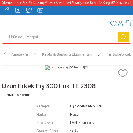
 Ödemelerinde %5 Ek Kazanç
📦 2500₺ ve Üzeri Siparişlerde Ücretsiz Kargo
💳 Havale / E
Anasayfa
Kablo & Bağlantı Ekipmanları
Fiş Soket-Kabl
Uzun Erkek Fiş 300 Lük TE 2308
0 Puan - 0 Yorum
Kategori
Fiş Soket-Kablo Ucu
Marka
Mesa
Stok Kodu
EAMEK240003
Garanti Süresi
12 Ay