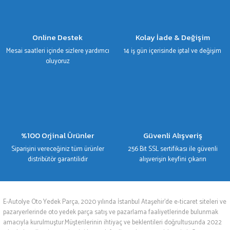
Gönder
Online Destek
Kolay İade & Değişim
Mesai saatleri içinde sizlere yardımcı
14 iş gün içerisinde iptal ve değişim
oluyoruz
%100 Orjinal Ürünler
Güvenli Alışveriş
Siparişini vereceğiniz tüm ürünler
256 Bit SSL sertifikası ile güvenli
distribütör garantilidir
alışverişin keyfini çıkarın
E-Autolye Oto Yedek Parça, 2020 yılında İstanbul Ataşehir’de e-ticaret siteleri ve
pazaryerlerinde oto yedek parça satış ve pazarlama faaliyetlerinde bulunmak
amacıyla kurulmuştur.Müşterilerinin ihtiyaç ve beklentileri doğrultusunda 2022