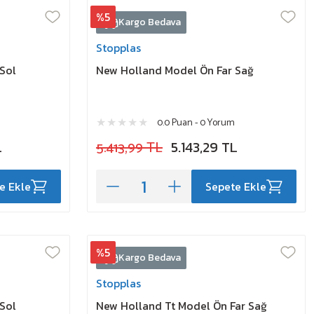
%5
Kargo Bedava
Stopplas
Sol
New Holland Model Ön Far Sağ
0.0 Puan - 0 Yorum
L
5.413,99 TL
5.143,29 TL
e Ekle
Sepete Ekle
%5
Kargo Bedava
Stopplas
Sol
New Holland Tt Model Ön Far Sağ