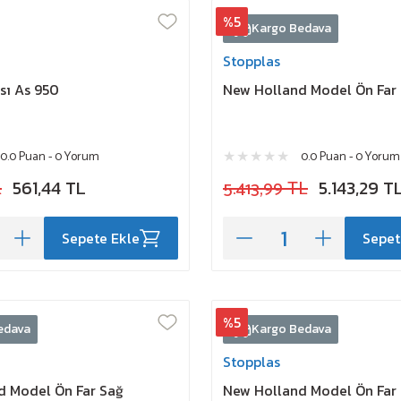
%5
Kargo Bedava
Stopplas
sı As 950
New Holland Model Ön Far 
0.0 Puan - 0 Yorum
0.0 Puan - 0 Yorum
L
561,44 TL
5.413,99 TL
5.143,29 T
Sepete Ekle
Sepet
%5
edava
Kargo Bedava
Stopplas
d Model Ön Far Sağ
New Holland Model Ön Far 