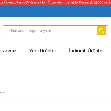
Ücretsiz Kargo
💳 Havale / EFT Ödemelerinde %5 Ek Kazanç
📦 2500₺ ve Üzeri 
larımız
Yeni Ürünler
İndirimli Ürünler
iler