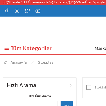
o
💳 Havale / EFT Ödemelerinde %5 Ek Kazanç
📦 2500₺ ve Üzeri Siparişlerde 
Tüm Kategoriler
Marka
Anasayfa
Stopplas
Hızlı Arama
Stoktak
Hızlı Ürün Arama
Ara