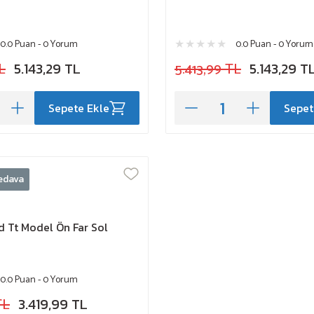
0.0 Puan - 0 Yorum
0.0 Puan - 0 Yorum
L
5.143,29 TL
5.413,99 TL
5.143,29 T
Sepete Ekle
Sepet
edava
 Tt Model Ön Far Sol
0.0 Puan - 0 Yorum
TL
3.419,99 TL