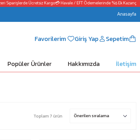
Siparişlerde Ücretsiz Kargo
💳 Havale / EFT Ödemelerinde %5 Ek Kazanç
📦250
Anasayfa
Favorilerim
Giriş Yap
Sepetim
Popüler Ürünler
Hakkımızda
İletişim
Toplam 7 ürün