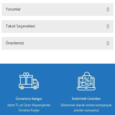
Yorumlar
Taksit Seçenekleri
Bu ürüne ilk yorumu siz yapın!
Önerileriniz
Yorum Yaz
Bu ürünün fiyat bilgisi, resim, ürün açıklamalarında ve diğer konularda yetersiz
gördüğünüz noktaları öneri formunu kullanarak tarafımıza iletebilirsiniz.
Görüş ve önerileriniz için teşekkür ederiz.
Ürün resmi kalitesiz, bozuk veya görüntülenemiyor.
Ürün açıklamasında eksik bilgiler bulunuyor.
Ürün bilgilerinde hatalar bulunuyor.
Ücretsiz Kargo
İndirimli Ürünler
Ürün fiyatı diğer sitelerden daha pahalı.
2500 TL ve Üzeri Alışverişlerde
Dönemsel olarak sizlere kampanyalı
Bu ürüne benzer farklı alternatifler olmalı.
Ücretsiz Kargo
ürünler sunuyoruz