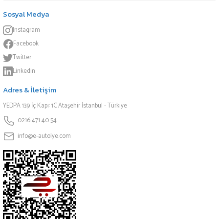
Sosyal Medya
Instagram
Facebook
Twitter
Linkedin
Adres & İletişim
YEDPA 139 İç Kapı: 1C Ataşehir İstanbul - Türkiye
0216 471 40 54
info@e-autolye.com