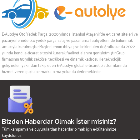
E-Autolye Oto Yedek Parça, 2020 yılında İstanbul Ataşehir’de e-ticaret siteleri ve
pazaryerlerinde oto yedek parça satış ve pazarlama faaliyetlerinde bulunmak
amacıyla kurulmuştur.Müşterilerinin ihtiyaç ve beklentileri doğrultusunda 2022
yılında kendi e-ticaret sitesini kurarak faaliyet alanını genişletmiştir.Grup
firmasının 50 yıllık sektörel tecrübesi ve dinamik kadrosu ile teknolojik
gelişmeleri yakından takip eden E-Autolye global e-ticaret platformlarında
hizmet veren güçlü bir marka olma yolunda ilerlemektedir.
Bizden Haberdar Olmak İster misiniz?
Tüm kampanya ve duyurulardan haberdar olmak için e-bültenimize
kaydolunuz.