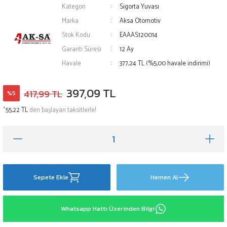
Kategori
Sigorta Yuvası
Marka
Aksa Otomotiv
Stok Kodu
EAAAS120014
Garanti Süresi
12 Ay
Havale
377,24 TL (%5,00 havale indirimi)
397,09 TL
417,99 TL
%5
*
55,22 TL
den başlayan taksitlerle!
Sepete Ekle
Hemen Al
Whatsapp Hattı Üzerinden Bilgi