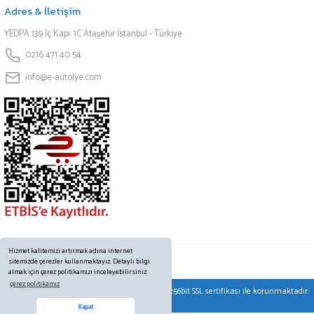
Adres & İletişim
YEDPA 139 İç Kapı: 1C Ataşehir İstanbul - Türkiye
0216 471 40 54
info@e-autolye.com
Hizmet kalitemizi artırmak adına internet
sitemizde çerezler kullanmaktayız. Detaylı bilgi
almak için çerez politikamızı inceleyebilirsiniz.
çerez politikamız
© Tüm hakları saklıdır. Kredi kartı bilgileriniz 256bit SSL sertifikası ile korunmaktadır.
Online Destek
Kapat