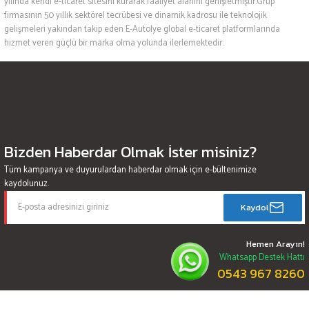
yılında kendi e-ticaret sitesini kurarak faaliyet alanını genişletmiştir.Grup
firmasının 50 yıllık sektörel tecrübesi ve dinamik kadrosu ile teknolojik
gelişmeleri yakından takip eden E-Autolye global e-ticaret platformlarında
hizmet veren güçlü bir marka olma yolunda ilerlemektedir.
Bizden Haberdar Olmak İster misiniz?
Tüm kampanya ve duyurulardan haberdar olmak için e-bültenimize
kaydolunuz.
Kaydol
Hemen Arayın!
Whatsapp Destek Hattı
0543 967 8260