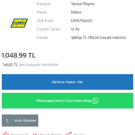
Kategori
Seviye Müşürü
Marka
Hellux
Stok Kodu
EAHLF150012
Garanti Süresi
12 Ay
Havale
996,54 TL (%5,00 havale indirimi)
1.048,99 TL
*
145,87 TL
den başlayan taksitlerle!
Gelince Haber Ver
Whatsapp Hattı Üzerinden Bilgi
Hızlı Gönderi
Tavsiye Et
Fiyat Alarmı
Paylaş