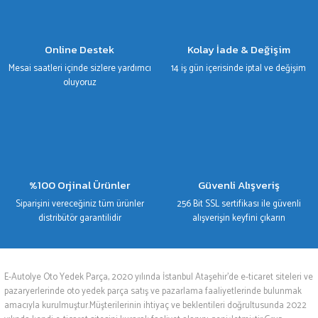
Gönder
Online Destek
Kolay İade & Değişim
Mesai saatleri içinde sizlere yardımcı
14 iş gün içerisinde iptal ve değişim
oluyoruz
%100 Orjinal Ürünler
Güvenli Alışveriş
Siparişini vereceğiniz tüm ürünler
256 Bit SSL sertifikası ile güvenli
distribütör garantilidir
alışverişin keyfini çıkarın
E-Autolye Oto Yedek Parça, 2020 yılında İstanbul Ataşehir’de e-ticaret siteleri ve
pazaryerlerinde oto yedek parça satış ve pazarlama faaliyetlerinde bulunmak
amacıyla kurulmuştur.Müşterilerinin ihtiyaç ve beklentileri doğrultusunda 2022