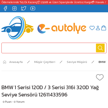
 Ödemelerinde %5 Ek Kazanç
📦 2500₺ ve Üzeri Siparişlerde Ücretsiz Kargo
💳 Havale / E
Anasayfa
Müşür Çeşitleri
Seviye Müşürü
BMW 1 
BMW 1 Serisi 120D / 3 Serisi 316i 320D Yağ
Seviye Sensörü 12611433596
0 Puan - 0 Yorum